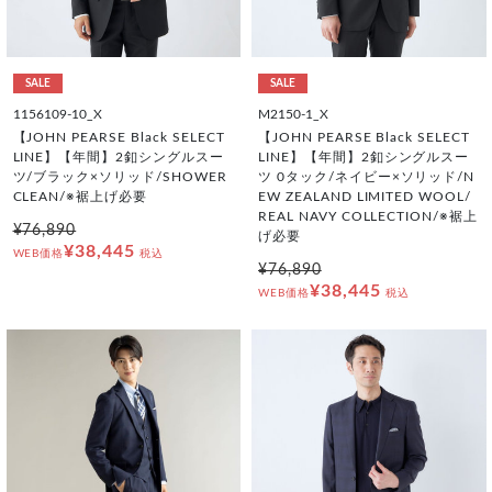
SALE
SALE
1156109-10_X
M2150-1_X
【JOHN PEARSE Black SELECT
【JOHN PEARSE Black SELECT
LINE】【年間】2釦シングルスー
LINE】【年間】2釦シングルスー
ツ/ブラック×ソリッド/SHOWER
ツ 0タック/ネイビー×ソリッド/N
CLEAN/※裾上げ必要
EW ZEALAND LIMITED WOOL/
REAL NAVY COLLECTION/※裾上
¥76,890
げ必要
¥38,445
WEB価格
税込
¥76,890
¥38,445
WEB価格
税込