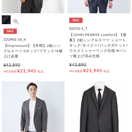
SALE
D2552-1_T
SALE
【JOHN PEARSE comfort】【春
22UP01-10_X
夏】2釦シングルスーツ ショート
タック/ネイビー/パッチポケット/
【Unpressure】【年間】2釦シン
ウエストシャーリング仕様/※パン
グルスーツ 0タック/ブラック/※裾
ツ裾上げ済み仕様
上げ必要
¥43,890
¥43,890
¥21,945
¥21,945
WEB価格
税込
WEB価格
税込