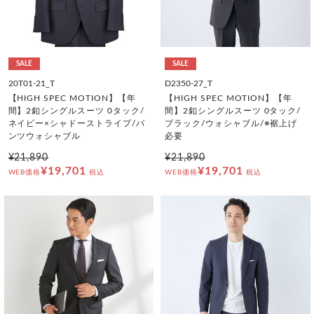
SALE
SALE
20T01-21_T
D2350-27_T
【HIGH SPEC MOTION】【年
【HIGH SPEC MOTION】【年
間】2釦シングルスーツ 0タック/
間】2釦シングルスーツ 0タック/
ネイビー×シャドーストライプ/パ
ブラック/ウォシャブル/※裾上げ
ンツウォシャブル
必要
¥21,890
¥21,890
¥19,701
¥19,701
WEB価格
税込
WEB価格
税込