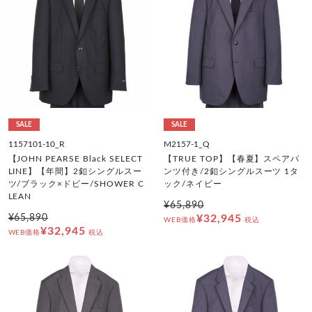
SALE
SALE
1157101-10_R
M2157-1_Q
【JOHN PEARSE Black SELECT
【TRUE TOP】【春夏】スペアパ
LINE】【年間】2釦シングルスー
ンツ付き/2釦シングルスーツ 1タ
ツ/ブラック×ドビー/SHOWER C
ック/ネイビー
LEAN
¥65,890
¥65,890
¥32,945
WEB価格
税込
¥32,945
WEB価格
税込