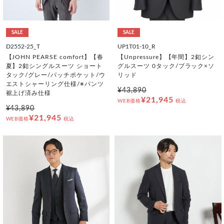
SALE
SALE
D2552-25_T
UP1T01-10_R
【JOHN PEARSE comfort】【春
【Unpressure】【年間】2釦シン
夏】2釦シングルスーツ ショート
グルスーツ 0タック/ブラック×ソ
タック/グレー/パッチポケット/ウ
リッド
エストシャーリング仕様/※パンツ
¥43,890
裾上げ済み仕様
¥21,945
WEB価格
税込
¥43,890
¥21,945
WEB価格
税込