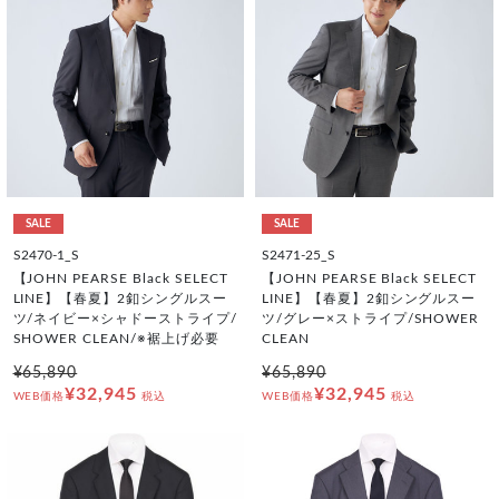
SALE
SALE
S2470-1_S
S2471-25_S
【JOHN PEARSE Black SELECT
【JOHN PEARSE Black SELECT
LINE】【春夏】2釦シングルスー
LINE】【春夏】2釦シングルスー
ツ/ネイビー×シャドーストライプ/
ツ/グレー×ストライプ/SHOWER
SHOWER CLEAN/※裾上げ必要
CLEAN
¥65,890
¥65,890
¥32,945
¥32,945
WEB価格
税込
WEB価格
税込