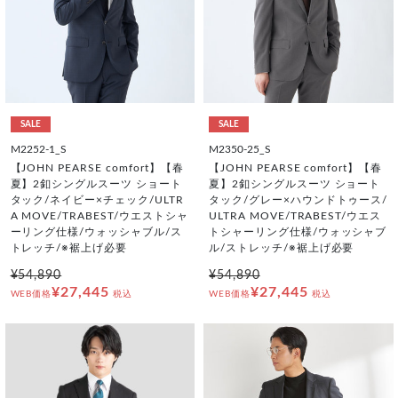
SALE
SALE
M2252-1_S
M2350-25_S
【JOHN PEARSE comfort】【春
【JOHN PEARSE comfort】【春
夏】2釦シングルスーツ ショート
夏】2釦シングルスーツ ショート
タック/ネイビー×チェック/ULTR
タック/グレー×ハウンドトゥース/
A MOVE/TRABEST/ウエストシャ
ULTRA MOVE/TRABEST/ウエス
ーリング仕様/ウォッシャブル/ス
トシャーリング仕様/ウォッシャブ
トレッチ/※裾上げ必要
ル/ストレッチ/※裾上げ必要
¥54,890
¥54,890
¥27,445
¥27,445
WEB価格
税込
WEB価格
税込