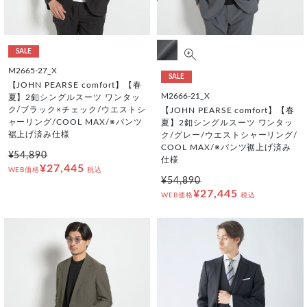
SALE
M2665-27_X
SALE
【JOHN PEARSE comfort】【春
M2666-21_X
夏】2釦シングルスーツ ワンタッ
ク/ブラック×チェック/ウエストシ
【JOHN PEARSE comfort】【春
ャーリング/COOL MAX/※パンツ
夏】2釦シングルスーツ ワンタッ
裾上げ済み仕様
ク/グレー/ウエストシャーリング/
COOL MAX/※パンツ裾上げ済み
¥54,890
仕様
¥27,445
WEB価格
税込
¥54,890
¥27,445
WEB価格
税込