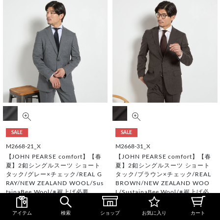
SALE
SALE
M2668-21_X
M2668-31_X
【JOHN PEARSE comfort】【春
【JOHN PEARSE comfort】【春
夏】2釦シングルスーツ ショート
夏】2釦シングルスーツ ショート
タック/グレー×チェック/REAL G
タック/ブラウン×チェック/REAL
RAY/NEW ZEALAND WOOL/Sus
BROWN/NEW ZEALAND WOO
tainaBee Wool/※裾上げ必要
L/SustainaBee Wool/※裾上げ必
要
¥76,890
アイテム
検索
ショップ
お気に入り
カート
¥38,445
¥76,890
WEB価格
税込