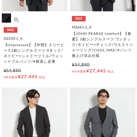
SALE
M2665-1_X
SALE
【JOHN PEARSE comfort】【春
D2250-1_X
夏】2釦シングルスーツ ワンタッ
ク/ネイビー×チェック/ウエストシ
【Unpressure】【年間】スリーピ
ャーリング/COOL MAX/※パンツ
ース2釦シングルスーツ 0タック/
裾上げ済み仕様
ネイビー×シャドーツイル/ウォッ
シャブルパンツ/※裾直し必要
¥54,890
¥27,445
¥54,890
WEB価格
税込
¥27,445
WEB価格
税込