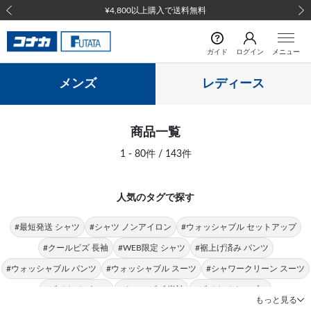
¥4,800以上購入で送料無料
前の画像
次の
ガイド
ログイン
メニュー
メンズ
レディース
商品一覧
1 - 80件 / 143件
人気のタグで探す
#最短発送 シャツ
#シャツ ノンアイロン
#ウォッシャブル セットアップ
#クールビズ 長袖
#WEB限定 シャツ
#裾上げ済み パンツ
#ウォッシャブル パンツ
#ウォッシャブル スーツ
#シャワークリーン スーツ
#ビジカジ パンツ
#クールビズ 半袖
#ビジカジ トップス
もっと見る
#クールビズ パンツ
#シャツ 形態安定
#パンツ 春夏
#シャツ ストレッチ