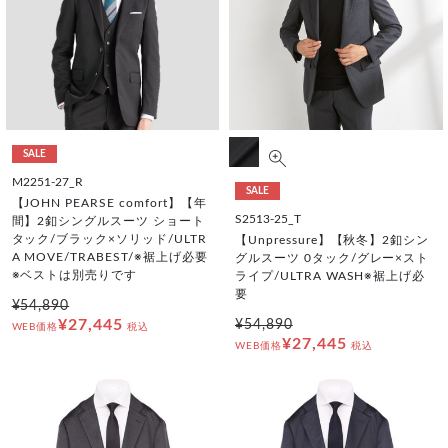
SALE
M2251-27_R
SALE
【JOHN PEARSE comfort】【年
S2513-25_T
間】2釦シングルスーツ ショート
タック/ブラック×ソリッド/ULTR
【Unpressure】【秋冬】2釦シン
A MOVE/TRABEST/※裾上げ必要
グルスーツ 0タック/グレー×スト
※ベストは別売りです
ライプ/ULTRA WASH※裾上げ必
要
¥54,890
¥27,445
¥54,890
WEB価格
税込
¥27,445
WEB価格
税込