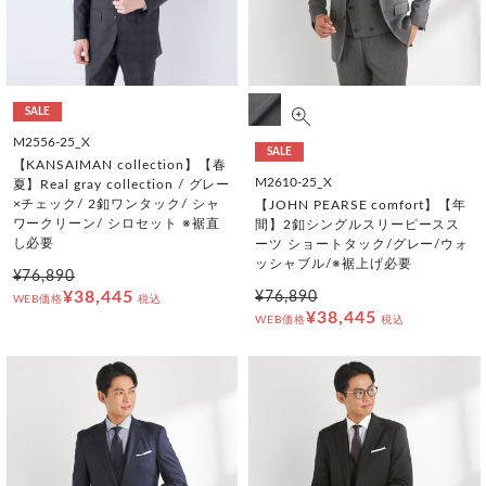
SALE
M2556-25_X
SALE
【KANSAIMAN collection】【春
M2610-25_X
夏】Real gray collection / グレー
×チェック/ 2釦ワンタック/ シャ
【JOHN PEARSE comfort】【年
ワークリーン/ シロセット ※裾直
間】2釦シングルスリーピースス
し必要
ーツ ショートタック/グレー/ウォ
ッシャブル/※裾上げ必要
¥76,890
¥38,445
¥76,890
WEB価格
税込
¥38,445
WEB価格
税込