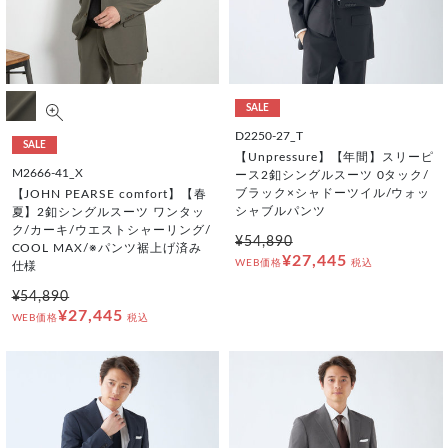
SALE
D2250-27_T
SALE
【Unpressure】【年間】スリーピ
M2666-41_X
ース2釦シングルスーツ 0タック/
ブラック×シャドーツイル/ウォッ
【JOHN PEARSE comfort】【春
シャブルパンツ
夏】2釦シングルスーツ ワンタッ
ク/カーキ/ウエストシャーリング/
¥54,890
COOL MAX/※パンツ裾上げ済み
¥27,445
WEB価格
税込
仕様
¥54,890
¥27,445
WEB価格
税込