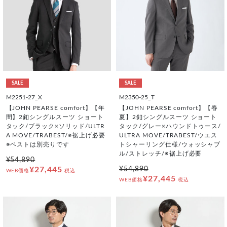
SALE
SALE
M2251-27_X
M2350-25_T
【JOHN PEARSE comfort】【年
【JOHN PEARSE comfort】【春
間】2釦シングルスーツ ショート
夏】2釦シングルスーツ ショート
タック/ブラック×ソリッド/ULTR
タック/グレー×ハウンドトゥース/
A MOVE/TRABEST/※裾上げ必要
ULTRA MOVE/TRABEST/ウエス
※ベストは別売りです
トシャーリング仕様/ウォッシャブ
ル/ストレッチ/※裾上げ必要
¥54,890
¥27,445
¥54,890
WEB価格
税込
¥27,445
WEB価格
税込