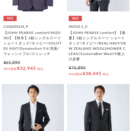
SALE
SALE
C2JG053114_P
M2552-1_X
【JOHN PEARSE comfort/MIZU
【JOHN PEARSE comfort】【春
NO】【秋冬】2釦シングルスーツ
夏】2釦シングルスーツ ショート
ショートタック/ネイビー/SOLOT
タック/ネイビー/REAL NAVY/NE
EX KINT/Dynamotion Fit/消臭/
W ZEALAND WOOLSHOWER C
ウォッシャブル/ストレッチ
LEAN/SustainaBee Wool/※裾上
げ必要
¥65,890
¥32,945
¥76,890
WEB価格
税込
¥38,445
WEB価格
税込