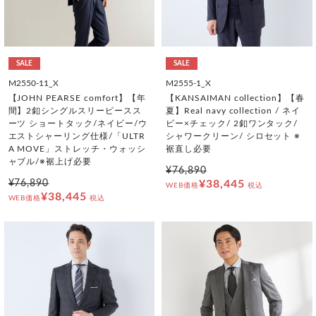
SALE
SALE
M2550-11_X
M2555-1_X
【JOHN PEARSE comfort】【年
【KANSAIMAN collection】【春
間】2釦シングルスリーピースス
夏】Real navy collection / ネイ
ーツ ショートタック/ネイビー/ウ
ビー×チェック/ 2釦ワンタック/
エストシャーリング仕様/「ULTR
シャワークリーン/ シロセット ※
A MOVE」ストレッチ・ウォッシ
裾直し必要
ャブル/※裾上げ必要
¥76,890
¥76,890
¥38,445
WEB価格
税込
¥38,445
WEB価格
税込