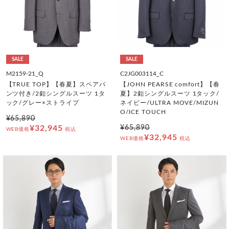
SALE
SALE
M2159-21_Q
C2JG003114_C
【TRUE TOP】【春夏】スペアパ
【JOHN PEARSE comfort】【春
ンツ付き/2釦シングルスーツ 1タ
夏】2釦シングルスーツ 1タック/
ック/グレー×ストライプ
ネイビー/ULTRA MOVE/MIZUN
O/ICE TOUCH
¥65,890
¥32,945
¥65,890
WEB価格
税込
¥32,945
WEB価格
税込