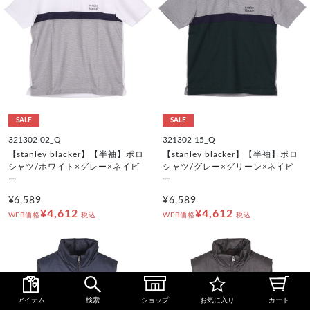
SALE
SALE
321302-02_Q
321302-15_Q
【stanley blacker】【半袖】ポロ
【stanley blacker】【半袖】ポロ
シャツ/ホワイト×グレー×ネイビ
シャツ/グレー×グリーン×ネイビ
ー
ー
¥6,589
¥6,589
¥4,612
¥4,612
WEB価格
税込
WEB価格
税込
アイテム
検索
ショップ
お気に入り
カート