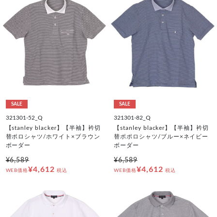
SALE
SALE
321301-52_Q
321301-82_Q
【stanley blacker】【半袖】衿切
【stanley blacker】【半袖】衿切
替ポロシャツ/ホワイト×ブラウン
替ポポロシャツ/ブルー×ネイビー
ボーダー
ボーダー
¥6,589
¥6,589
¥4,612
¥4,612
WEB価格
税込
WEB価格
税込