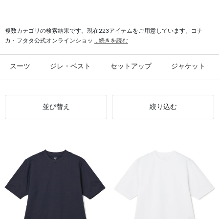
#シャツ スリム
#ビジカジ ジャケット
#氷撃 ワイシャツ
#スーツ フォーマル
複数カテゴリの検索結果です。現在223アイテムをご用意しています。コナ
カ・フタタ公式オンラインショッ
...続きを読む
スーツ
ジレ・ベスト
セットアップ
ジャケット
並び替え
絞り込む