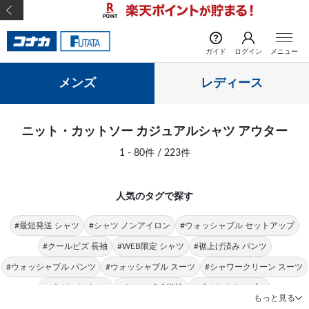
前の画像
次の
ガイド
ログイン
メニュー
メンズ
レディース
ニット・カットソー カジュアルシャツ アウター
1 - 80件 / 223件
人気のタグで探す
#最短発送 シャツ
#シャツ ノンアイロン
#ウォッシャブル セットアップ
#クールビズ 長袖
#WEB限定 シャツ
#裾上げ済み パンツ
#ウォッシャブル パンツ
#ウォッシャブル スーツ
#シャワークリーン スーツ
#ビジカジ パンツ
#クールビズ 半袖
#ビジカジ トップス
もっと見る
#クールビズ パンツ
#シャツ 形態安定
#パンツ 春夏
#シャツ ストレッチ