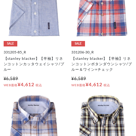
SALE
SALE
331205-85_R
331206-30_R
【stanley blacker】【半袖】リネ
【stanley blacker】【半袖】リネ
ンコットンカッタウェイシャツ/ブ
ンコットンボタンダウンシャツ/ブ
ルー
ルー＆ワイン×チェック
¥6,589
¥6,589
¥4,612
¥4,612
WEB価格
税込
WEB価格
税込