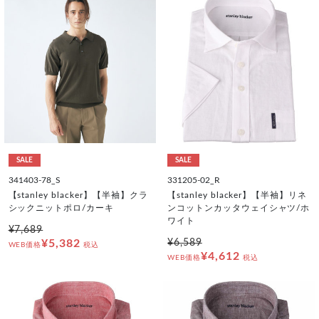
SALE
SALE
341403-78_S
331205-02_R
【stanley blacker】【半袖】クラ
【stanley blacker】【半袖】リネ
シックニットポロ/カーキ
ンコットンカッタウェイシャツ/ホ
ワイト
¥7,689
¥5,382
¥6,589
WEB価格
税込
¥4,612
WEB価格
税込