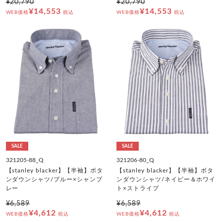
¥20,790
¥20,790
¥14,553
¥14,553
WEB価格
税込
WEB価格
税込
SALE
SALE
321205-88_Q
321206-80_Q
【stanley blacker】【半袖】ボタ
【stanley blacker】【半袖】ボタ
ンダウンシャツ/ブルー×シャンブ
ンダウンシャツ/ネイビー＆ホワイ
レー
ト×ストライプ
¥6,589
¥6,589
¥4,612
¥4,612
WEB価格
税込
WEB価格
税込