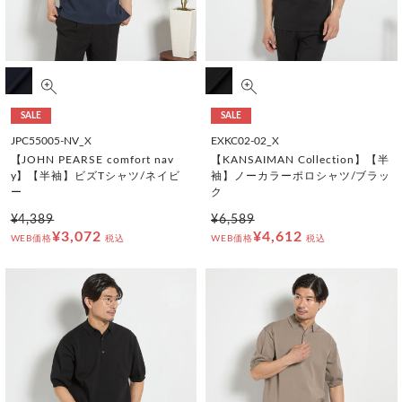
SALE
SALE
JPC55005-NV_X
EXKC02-02_X
【JOHN PEARSE comfort nav
【KANSAIMAN Collection】【半
y】【半袖】ビズTシャツ/ネイビ
袖】ノーカラーポロシャツ/ブラッ
ー
ク
¥4,389
¥6,589
¥3,072
¥4,612
WEB価格
税込
WEB価格
税込