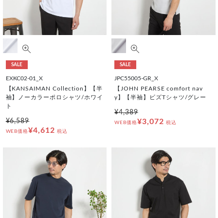
SALE
SALE
EXKC02-01_X
JPC55005-GR_X
【KANSAIMAN Collection】【半
【JOHN PEARSE comfort nav
袖】ノーカラーポロシャツ/ホワイ
y】【半袖】ビズTシャツ/グレー
ト
¥4,389
¥6,589
¥3,072
WEB価格
税込
¥4,612
WEB価格
税込