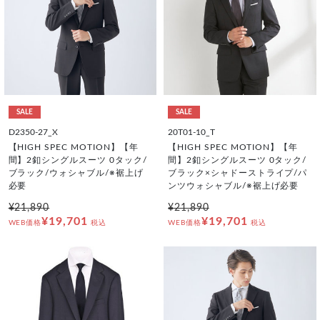
SALE
SALE
D2350-27_X
20T01-10_T
【HIGH SPEC MOTION】【年
【HIGH SPEC MOTION】【年
間】2釦シングルスーツ 0タック/
間】2釦シングルスーツ 0タック/
ブラック/ウォシャブル/※裾上げ
ブラック×シャドーストライプ/パ
必要
ンツウォシャブル/※裾上げ必要
¥21,890
¥21,890
¥19,701
¥19,701
WEB価格
税込
WEB価格
税込