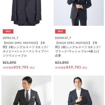
SALE
SALE
20T01-21_T
D2350-27_T
【HIGH SPEC MOTION】【年
【HIGH SPEC MOTION】【年
間】2釦シングルスーツ 0タック/
間】2釦シングルスーツ 0タック/
ネイビー×シャドーストライプ/パ
ブラック/ウォシャブル/※裾上げ
ンツウォシャブル
必要
¥21,890
¥21,890
¥19,701
¥19,701
WEB価格
税込
WEB価格
税込