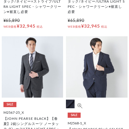
タック/ネイビー×ストライプ/ULT
タック/ネイビー/ULTRA LIGHT S
RA LIGHT SPEC・シャワークリー
PEC・シャワークリーン※裾直し
ン※裾直し必要
必要
¥65,890
¥65,890
¥32,945
¥32,945
WEB価格
税込
WEB価格
税込
SALE
M2567-25_X
SALE
【JOHN PEARSE BLACK】【春
M2568-1_X
夏】2釦シングルスーツ ノータッ