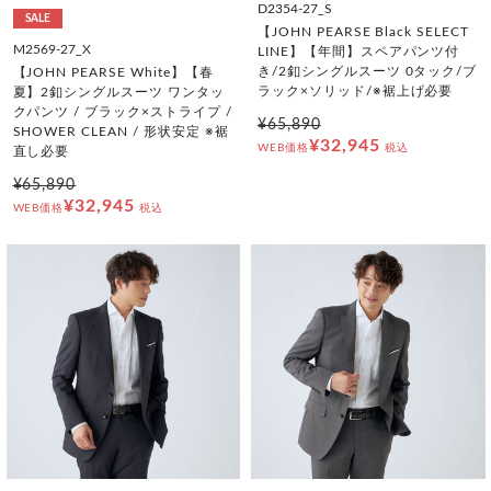
D2354-27_S
SALE
【JOHN PEARSE Black SELECT
M2569-27_X
LINE】【年間】スペアパンツ付
き/2釦シングルスーツ 0タック/ブ
【JOHN PEARSE White】【春
ラック×ソリッド/※裾上げ必要
夏】2釦シングルスーツ ワンタッ
クパンツ / ブラック×ストライプ /
¥65,890
SHOWER CLEAN / 形状安定 ※裾
¥32,945
WEB価格
税込
直し必要
¥65,890
¥32,945
WEB価格
税込