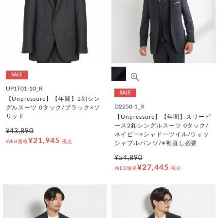
SALE
UP1T01-10_R
SALE
【Unpressure】【年間】2釦シン
D2250-1_X
グルスーツ 0タック/ブラック×ソ
リッド
【Unpressure】【年間】スリーピ
ース2釦シングルスーツ 0タック/
¥43,890
ネイビー×シャドーツイル/ウォッ
¥21,945
WEB価格
税込
シャブルパンツ/※裾直し必要
¥54,890
¥27,445
WEB価格
税込