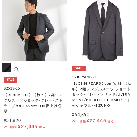
SALE
C2JG950108_C
SALE
【JOHN PEARSE comfort】【秋
S2513-25_T
冬】2釦シングルスーツ ショート
タック/グレー×ソリッド/ULTRA
【Unpressure】【秋冬】2釦シン
MOVE/BREATH THERMO/ウォ
グルスーツ 0タック/グレー×スト
ッシャブル/MIZUNO
ライプ/ULTRA WASH※裾上げ必
要
¥54,890
¥27,445
¥54,890
WEB価格
税込
¥27,445
WEB価格
税込