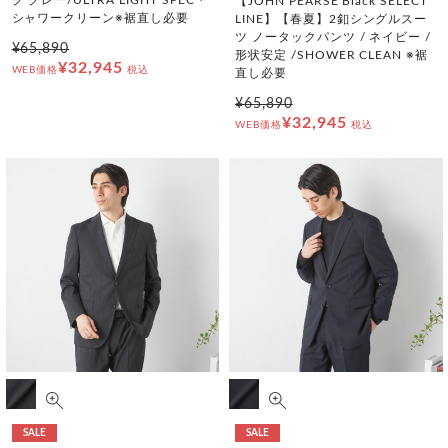
ク グレー/ULTRA LIGHT SPEC・
【JOHN PEARSE Black SELECT
シャワークリーン※裾直し必要
LINE】【春夏】2釦シングルスー
ツ ノータックパンツ / ネイビー /
¥65,890
形状安定 /SHOWER CLEAN ※裾
¥32,945
WEB価格
税込
直し必要
¥65,890
¥32,945
WEB価格
税込
SALE
SALE