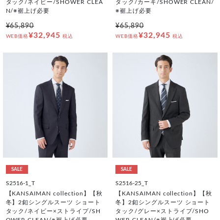
タック/ネイビー/SHOWER CLEA
タック/カーキ/SHOWER CLEAN/
N/※裾上げ必要
※裾上げ必要
¥65,890
¥65,890
¥32,945
¥32,945
WEB価格
税込
WEB価格
税込
SALE
SALE
S2516-1_T
S2516-25_T
【KANSAIMAN collection】【秋
【KANSAIMAN collection】【秋
冬】2釦シングルスーツ ショート
冬】2釦シングルスーツ ショート
タック/ネイビー×ストライプ/SH
タック/グレー×ストライプ/SHO
OWER CLEAN/※裾上げ必要
WER CLEAN/※裾上げ必要