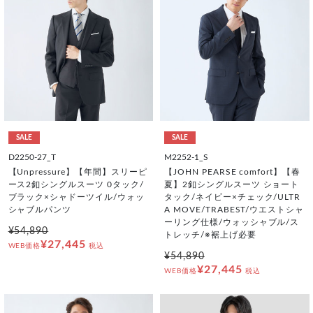
SALE
SALE
D2250-27_T
M2252-1_S
【Unpressure】【年間】スリーピ
【JOHN PEARSE comfort】【春
ース2釦シングルスーツ 0タック/
夏】2釦シングルスーツ ショート
ブラック×シャドーツイル/ウォッ
タック/ネイビー×チェック/ULTR
シャブルパンツ
A MOVE/TRABEST/ウエストシャ
ーリング仕様/ウォッシャブル/ス
¥54,890
トレッチ/※裾上げ必要
¥27,445
WEB価格
税込
¥54,890
¥27,445
WEB価格
税込