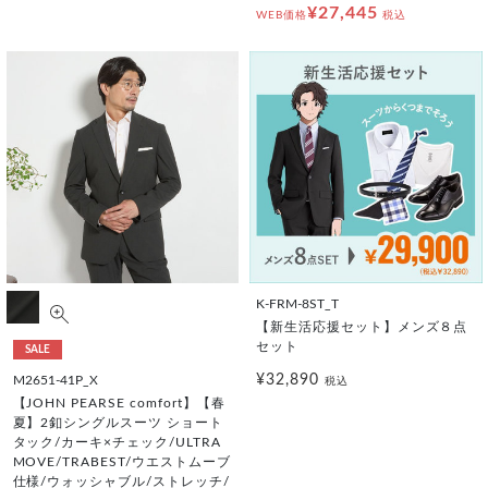
¥27,445
WEB価格
税込
K-FRM-8ST_T
【新生活応援セット】メンズ８点
セット
SALE
¥32,890
M2651-41P_X
税込
【JOHN PEARSE comfort】【春
夏】2釦シングルスーツ ショート
タック/カーキ×チェック/ULTRA
MOVE/TRABEST/ウエストムーブ
仕様/ウォッシャブル/ストレッチ/