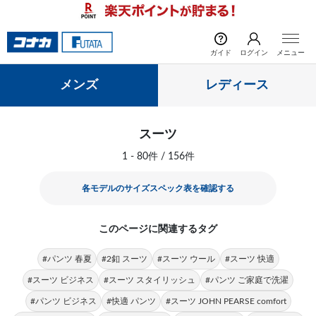
前の画像
次の
ガイド
ログイン
メニュー
メンズ
レディース
スーツ
1 - 80件 / 156件
各モデルのサイズスペック表を確認する
このページに関連するタグ
#パンツ 春夏
#2釦 スーツ
#スーツ ウール
#スーツ 快適
#スーツ ビジネス
#スーツ スタイリッシュ
#パンツ ご家庭で洗濯
#パンツ ビジネス
#快適 パンツ
#スーツ JOHN PEARSE comfort