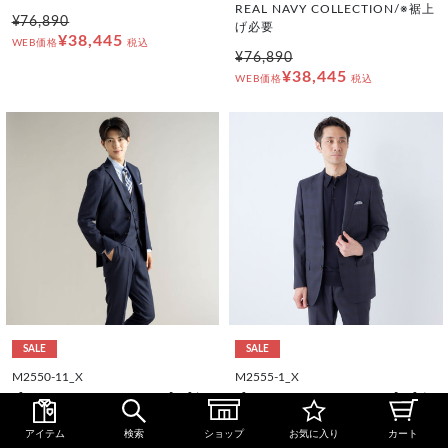
REAL NAVY COLLECTION/※裾上
¥76,890
げ必要
¥38,445
WEB価格
税込
¥76,890
¥38,445
WEB価格
税込
SALE
SALE
M2550-11_X
M2555-1_X
【JOHN PEARSE comfort】【年
【KANSAIMAN collection】【春
間】2釦シングルスリーピースス
夏】Real navy collection / ネイ
ーツ ショートタック/ネイビー/ウ
ビー×チェック/ 2釦ワンタック/
アイテム
検索
ショップ
お気に入り
カート