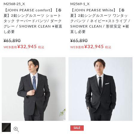
M2568-25_X
M2569-1_X
【JOHN PEARSE comfort】【春
【JOHN PEARSE White】【春
夏】2釦シングルスーツ ショート
夏】2釦シングルスーツ ワンタッ
タック テーパードパンツ/ ダーク
クパンツ / ネイビー×ストライプ /
グレー / SHOWER CLEAN ※裾直
SHOWER CLEAN / 形状安定 ※裾
し必要
直し必要
¥65,890
¥65,890
¥32,945
¥32,945
WEB価格
税込
WEB価格
税込
SALE