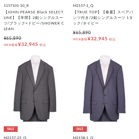
1157101-10_R
M2157-1_Q
【JOHN PEARSE Black SELECT
【TRUE TOP】【春夏】スペアパ
LINE】【年間】2釦シングルスー
ンツ付き/2釦シングルスーツ 1タ
ツ/ブラック×ドビー/SHOWER C
ック/ネイビー
LEAN
¥65,890
¥65,890
¥32,945
WEB価格
税込
¥32,945
WEB価格
税込
SALE
SALE
M2157-25_Q
M2158-1_Q