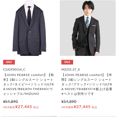
SALE
SALE
C2JG950114_C
M2251-27_X
【JOHN PEARSE comfort】【秋
【JOHN PEARSE comfort】【年
冬】2釦シングルスーツ ショート
間】2釦シングルスーツ ショート
タック/ネイビー×ソリッド/ULTR
タック/ブラック×ソリッド/ULTR
A MOVE/BREATH THERMO/ウ
A MOVE/TRABEST/※裾上げ必要
ォッシャブル/MIZUNO
※ベストは別売りです
¥54,890
¥54,890
¥27,445
¥27,445
WEB価格
税込
WEB価格
税込