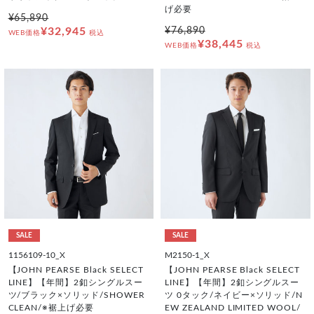
げ必要
¥65,890
¥32,945
¥76,890
WEB価格
税込
¥38,445
WEB価格
税込
SALE
SALE
1156109-10_X
M2150-1_X
【JOHN PEARSE Black SELECT
【JOHN PEARSE Black SELECT
LINE】【年間】2釦シングルスー
LINE】【年間】2釦シングルスー
ツ/ブラック×ソリッド/SHOWER
ツ 0タック/ネイビー×ソリッド/N
CLEAN/※裾上げ必要
EW ZEALAND LIMITED WOOL/