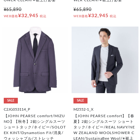
¥65,890
¥65,890
¥32,945
¥32,945
WEB価格
税込
WEB価格
税込
SALE
SALE
C2JG053114_P
M2552-1_X
【JOHN PEARSE comfort/MIZU
【JOHN PEARSE comfort】【春
NO】【秋冬】2釦シングルスーツ
夏】2釦シングルスーツ ショート
ショートタック/ネイビー/SOLOT
タック/ネイビー/REAL NAVY/NE
EX KINT/Dynamotion Fit/消臭/
W ZEALAND WOOLSHOWER C
ウォッシャブル/ストレッチ
LEAN/SustainaBee Wool/※裾上