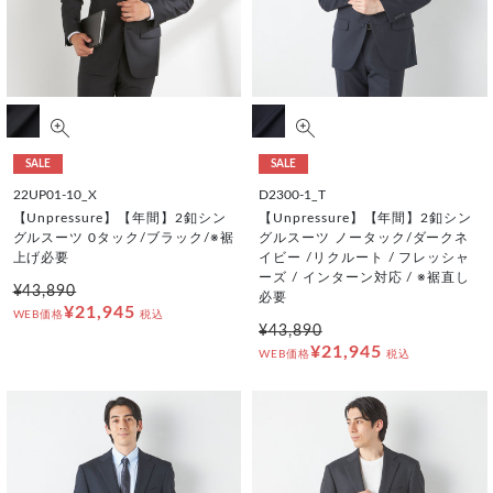
SALE
SALE
22UP01-10_X
D2300-1_T
【Unpressure】【年間】2釦シン
【Unpressure】【年間】2釦シン
グルスーツ 0タック/ブラック/※裾
グルスーツ ノータック/ダークネ
上げ必要
イビー /リクルート / フレッシャ
ーズ / インターン対応 / ※裾直し
¥43,890
必要
¥21,945
WEB価格
税込
¥43,890
¥21,945
WEB価格
税込