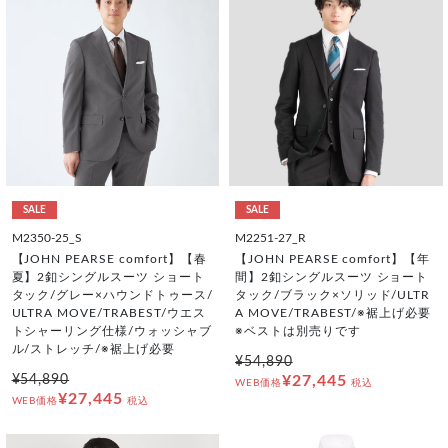
SALE
SALE
M2350-25_S
M2251-27_R
【JOHN PEARSE comfort】【春
【JOHN PEARSE comfort】【年
夏】2釦シングルスーツ ショート
間】2釦シングルスーツ ショート
タック/グレー×ハウンドトゥース/
タック/ブラック×ソリッド/ULTR
ULTRA MOVE/TRABEST/ウエス
A MOVE/TRABEST/※裾上げ必要
トシャーリング仕様/ウォッシャブ
※ベストは別売りです
ル/ストレッチ/※裾上げ必要
¥54,890
¥54,890
¥27,445
WEB価格
税込
¥27,445
WEB価格
税込