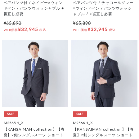
ペアパンツ付 / ネイビー×ウィン
ペアパンツ付 / チャコールグレー
ドペン / パンツウォッシャブル ※
×ウィンドペン / パンツウォッシ
裾直し必要
ャブル / ※裾直し必要
¥65,890
¥65,890
¥32,945
¥32,945
WEB価格
税込
WEB価格
税込
SALE
SALE
M2565-1_X
M2566-1_X
【KANSAIMAN collection】【春
【KANSAIMAN collection】【春
夏】2釦シングルスーツ ショート
夏】2釦シングルスーツ ショート