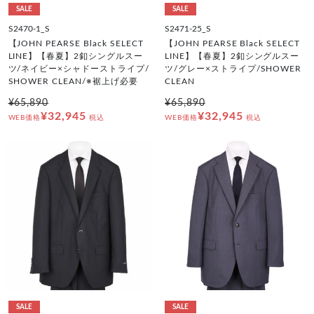
SALE
SALE
S2470-1_S
S2471-25_S
【JOHN PEARSE Black SELECT
【JOHN PEARSE Black SELECT
LINE】【春夏】2釦シングルスー
LINE】【春夏】2釦シングルスー
ツ/ネイビー×シャドーストライプ/
ツ/グレー×ストライプ/SHOWER
SHOWER CLEAN/※裾上げ必要
CLEAN
¥65,890
¥65,890
¥32,945
¥32,945
WEB価格
税込
WEB価格
税込
SALE
SALE