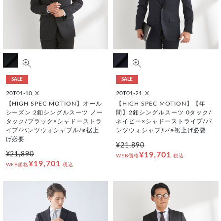
SALE
SALE
20T01-10_X
20T01-21_X
【HIGH SPEC MOTION】オール
【HIGH SPEC MOTION】【年
シーズン 2釦シングルスーツ ノー
間】2釦シングルスーツ 0タック/
タック/ブラック×シャドーストラ
ネイビー×シャドーストライプ/パ
イプ/パンツウォシャブル/※裾上
ンツウォシャブル/※裾上げ必要
げ必要
¥21,890
¥21,890
¥19,701
WEB価格
税込
¥19,701
WEB価格
税込