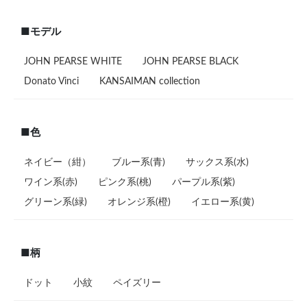
#ネクタイ 確かなデザイン
#英国ブランド ストライプ
■モデル
JOHN PEARSE WHITE
JOHN PEARSE BLACK
Donato Vinci
KANSAIMAN collection
■色
ネイビー（紺）
ブルー系(青)
サックス系(水)
ワイン系(赤)
ピンク系(桃)
パープル系(紫)
グリーン系(緑)
オレンジ系(橙)
イエロー系(黄)
■柄
ドット
小紋
ペイズリー