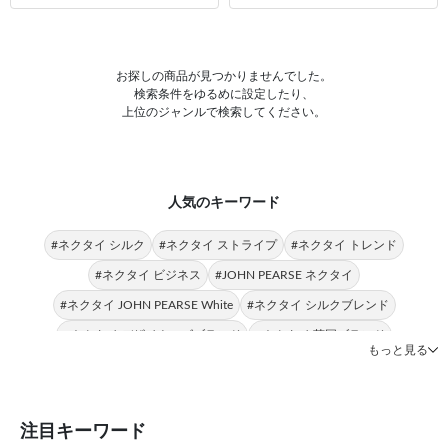
お探しの商品が見つかりませんでした。
検索条件をゆるめに設定したり、
上位のジャンルで検索してください。
人気のキーワード
#ネクタイ シルク
#ネクタイ ストライプ
#ネクタイ トレンド
#ネクタイ ビジネス
#JOHN PEARSE ネクタイ
#ネクタイ JOHN PEARSE White
#ネクタイ シルクブレンド
#ネクタイ デザイナーズブランド
#ネクタイ 英国ブランド
もっと見る
#ネクタイ シャープ
#英国ブランド デザイナーズブランド
#シルク トレンド
#英国ブランド シルク
#シルク ビジネス
#ストライプ JOHN PEARSE
#ネクタイ Donato Vinci Italy
#シルク ストライプ
#シャープ ストライプ
注目キーワード