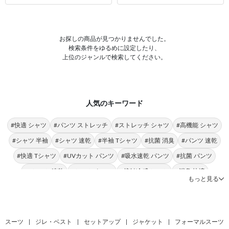
お探しの商品が見つかりませんでした。
検索条件をゆるめに設定したり、
上位のジャンルで検索してください。
人気のキーワード
#快適 シャツ
#パンツ ストレッチ
#ストレッチ シャツ
#高機能 シャツ
#シャツ 半袖
#シャツ 速乾
#半袖 Tシャツ
#抗菌 消臭
#パンツ 速乾
#快適 Tシャツ
#UVカット パンツ
#吸水速乾 パンツ
#抗菌 パンツ
#Tシャツ 速乾
#シャツ クール
#接触冷感 シャツ
#消臭 快適
もっと見る
#抗菌 ストレッチ
#接触冷感 パンツ
#Tシャツ 涼感素材
スーツ
|
ジレ・ベスト
|
セットアップ
|
ジャケット
|
フォーマルスーツ