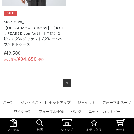
SALE
MJ2501-25_T
【ULTRA MOVE CROSS】【JOH
N PEARSE comfort】【年間】2
釦シングルジャケット/グレー×ハ
ウンドトゥース
¥49,500
¥34,650
WEB価格
税込
1
スーツ
|
ジレ・ベスト
|
セットアップ
|
ジャケット
|
フォーマルスーツ
|
ワイシャツ
|
フォーマル小物
|
パンツ
|
ニット・カットソー
|
カジュアルシャツ
|
フォーマルタイ
|
ネクタイ
|
ベルト
|
ビジネス小物
|
バッグ
|
シューズ
|
靴下
|
アンダーウェア
|
コート
|
アイテム
検索
ショップ
お気に入り
カート