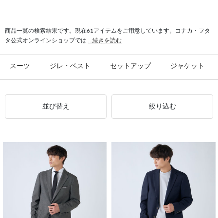
#シャツ スリム
#ビジカジ ジャケット
#氷撃 ワイシャツ
#スーツ フォーマル
商品一覧の検索結果です。現在61アイテムをご用意しています。コナカ・フタ
タ公式オンラインショップでは
...続きを読む
スーツ
ジレ・ベスト
セットアップ
ジャケット
並び替え
絞り込む