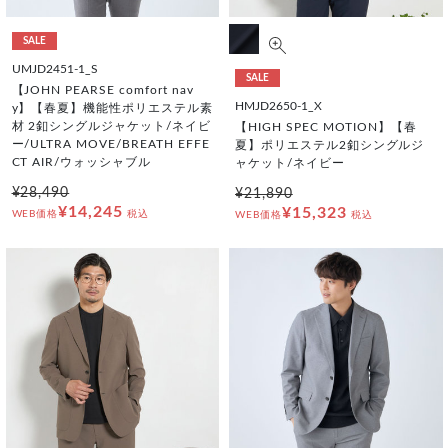
SALE
UMJD2451-1_S
SALE
【JOHN PEARSE comfort nav
HMJD2650-1_X
y】【春夏】機能性ポリエステル素
材 2釦シングルジャケット/ネイビ
【HIGH SPEC MOTION】【春
ー/ULTRA MOVE/BREATH EFFE
夏】ポリエステル2釦シングルジ
CT AIR/ウォッシャブル
ャケット/ネイビー
¥28,490
¥21,890
¥14,245
¥15,323
WEB価格
税込
WEB価格
税込