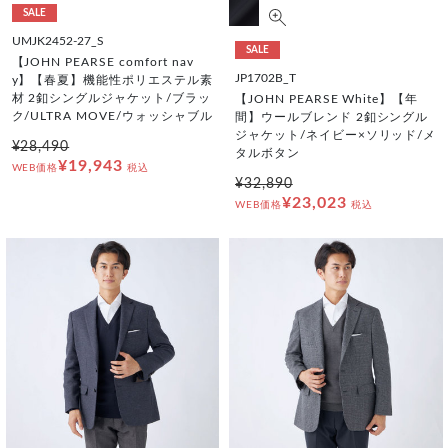
SALE
UMJK2452-27_S
SALE
【JOHN PEARSE comfort nav
JP1702B_T
y】【春夏】機能性ポリエステル素
材 2釦シングルジャケット/ブラッ
【JOHN PEARSE White】【年
ク/ULTRA MOVE/ウォッシャブル
間】ウールブレンド 2釦シングル
ジャケット/ネイビー×ソリッド/メ
¥28,490
タルボタン
¥19,943
WEB価格
税込
¥32,890
¥23,023
WEB価格
税込