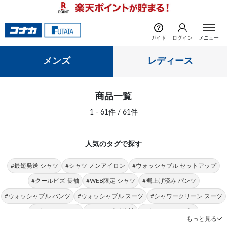
前の画像
次の
ガイド
ログイン
メニュー
メンズ
レディース
商品一覧
1 - 61件 / 61件
人気のタグで探す
#最短発送 シャツ
#シャツ ノンアイロン
#ウォッシャブル セットアップ
#クールビズ 長袖
#WEB限定 シャツ
#裾上げ済み パンツ
#ウォッシャブル パンツ
#ウォッシャブル スーツ
#シャワークリーン スーツ
#ビジカジ パンツ
#クールビズ 半袖
#ビジカジ トップス
もっと見る
#クールビズ パンツ
#シャツ 形態安定
#パンツ 春夏
#シャツ ストレッチ