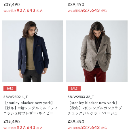
¥39,490
¥39,490
¥27,643
¥27,643
WEB価格
税込
WEB価格
税込
SALE
SALE
SBJW2502-1_T
SBJW2503-32_T
【stanley blacker new york】
【stanley blacker new york】
【秋冬】2釦シングルミルドフィ
【秋冬】2釦シングルガンクラブ
ニッシュ紺ブレザー/ネイビー
チェックジャケット/ベージュ
¥39,490
¥39,490
¥27,643
¥27,643
WEB価格
税込
WEB価格
税込