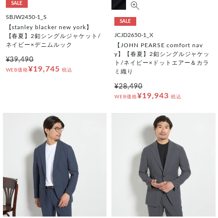
SALE
SBJW2450-1_S
SALE
【stanley blacker new york】
JCJD2650-1_X
【春夏】2釦シングルジャケット/
ネイビー×デニムルック
【JOHN PEARSE comfort nav
y】【春夏】2釦シングルジャケッ
¥39,490
ト/ネイビー×ドットエアー＆カラ
¥19,745
WEB価格
税込
ミ織り
¥28,490
¥19,943
WEB価格
税込