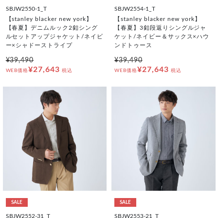
SBJW2550-1_T
SBJW2554-1_T
【stanley blacker new york】
【stanley blacker new york】
【春夏】デニムルック2釦シング
【春夏】3釦段返りシングルジャ
ルセットアップジャケット/ネイビ
ケット/ネイビー＆サックス×ハウ
ー×シャドーストライプ
ンドトゥース
¥39,490
¥39,490
¥27,643
¥27,643
WEB価格
税込
WEB価格
税込
SALE
SALE
SBJW2552-31_T
SBJW2553-21_T