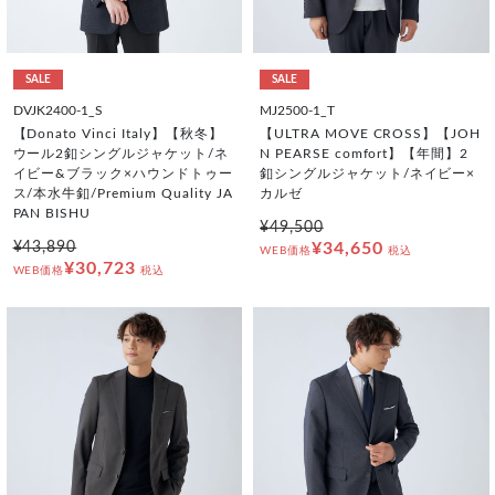
SALE
SALE
DVJK2400-1_S
MJ2500-1_T
【Donato Vinci Italy】【秋冬】
【ULTRA MOVE CROSS】【JOH
ウール2釦シングルジャケット/ネ
N PEARSE comfort】【年間】2
イビー&ブラック×ハウンドトゥー
釦シングルジャケット/ネイビー×
ス/本水牛釦/Premium Quality JA
カルゼ
PAN BISHU
¥49,500
¥43,890
¥34,650
WEB価格
税込
¥30,723
WEB価格
税込