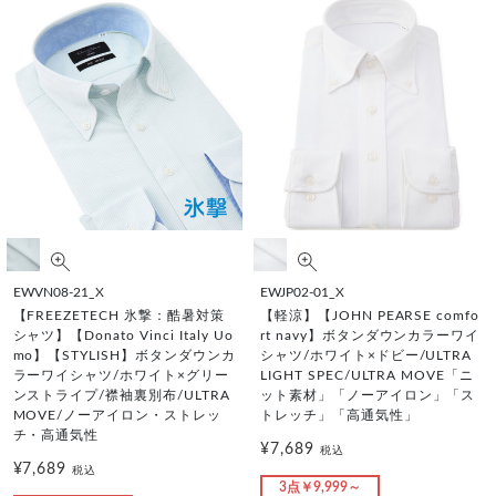
EWVN08-21_X
EWJP02-01_X
【FREEZETECH 氷撃：酷暑対策
【軽涼】【JOHN PEARSE comfo
シャツ】【Donato Vinci Italy Uo
rt navy】ボタンダウンカラーワイ
mo】【STYLISH】ボタンダウンカ
シャツ/ホワイト×ドビー/ULTRA
ラーワイシャツ/ホワイト×グリー
LIGHT SPEC/ULTRA MOVE「ニ
ンストライプ/襟袖裏別布/ULTRA
ット素材」「ノーアイロン」「ス
MOVE/ノーアイロン・ストレッ
トレッチ」「高通気性」
チ・高通気性
¥7,689
税込
¥7,689
税込
3点￥9,999～