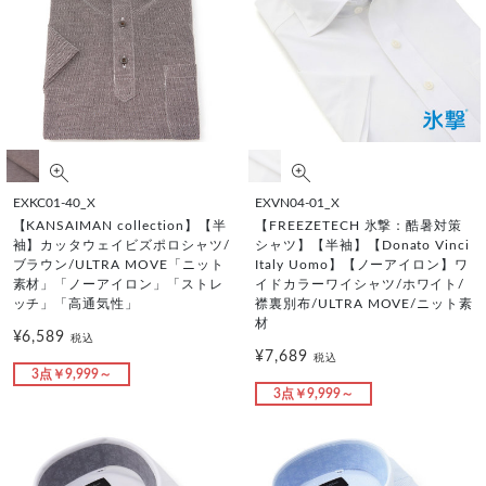
EXKC01-40_X
EXVN04-01_X
【KANSAIMAN collection】【半
【FREEZETECH 氷撃：酷暑対策
袖】カッタウェイビズポロシャツ/
シャツ】【半袖】【Donato Vinci
ブラウン/ULTRA MOVE「ニット
Italy Uomo】【ノーアイロン】ワ
素材」「ノーアイロン」「ストレ
イドカラーワイシャツ/ホワイト/
ッチ」「高通気性」
襟裏別布/ULTRA MOVE/ニット素
材
¥6,589
税込
¥7,689
税込
3点￥9,999～
3点￥9,999～