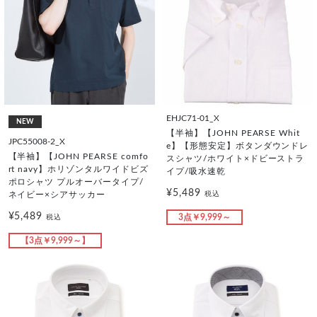
EHJC71-01_X
NEW
【半袖】【JOHN PEARSE Whit
JPC55008-2_X
e】【形態安定】ボタンダウンドレ
【半袖】【JOHN PEARSE comfo
スシャツ/ホワイト×ドビーストラ
rt navy】ホリゾンタルワイドビズ
イプ/吸水速乾
ポロシャツ プルオーバータイプ/
¥5,489
税込
ネイビー×シアサッカー
¥5,489
3点￥9,999～
税込
【3点￥9,999～】