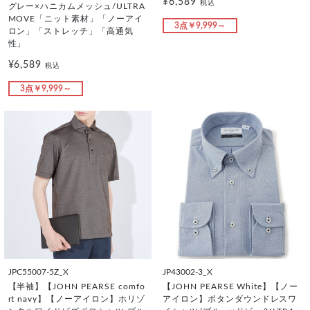
¥6,589
税込
グレー×ハニカムメッシュ/ULTRA
MOVE「ニット素材」「ノーアイ
3点￥9,999～
ロン」「ストレッチ」「高通気
性」
¥6,589
税込
3点￥9,999～
JPC55007-5Z_X
JP43002-3_X
【半袖】【JOHN PEARSE comfo
【JOHN PEARSE White】【ノー
rt navy】【ノーアイロン】ホリゾ
アイロン】ボタンダウンドレスワ