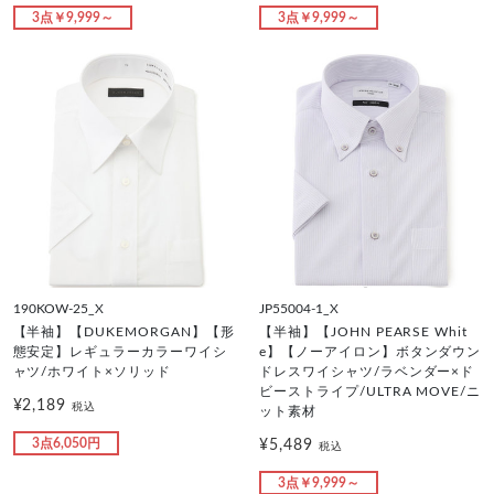
3点￥9,999～
3点￥9,999～
190KOW-25_X
JP55004-1_X
【半袖】【DUKEMORGAN】【形
【半袖】【JOHN PEARSE Whit
態安定】レギュラーカラーワイシ
e】【ノーアイロン】ボタンダウン
ャツ/ホワイト×ソリッド
ドレスワイシャツ/ラベンダー×ド
ビーストライプ/ULTRA MOVE/ニ
¥2,189
税込
ット素材
3点6,050円
¥5,489
税込
3点￥9,999～