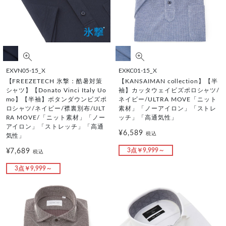
EXVN05-15_X
EXKC01-15_X
【FREEZETECH 氷撃：酷暑対策
【KANSAIMAN collection】【半
シャツ】【Donato Vinci Italy Uo
袖】カッタウェイビズポロシャツ/
mo】【半袖】ボタンダウンビズポ
ネイビー/ULTRA MOVE「ニット
ロシャツ/ネイビー/襟裏別布/ULT
素材」「ノーアイロン」「ストレ
RA MOVE/「ニット素材」「ノー
ッチ」「高通気性」
アイロン」「ストレッチ」「高通
¥6,589
税込
気性」
3点￥9,999～
¥7,689
税込
3点￥9,999～