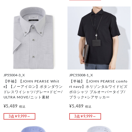
JP55004-3_X
JPC55008-1_X
【半袖】【JOHN PEARSE Whit
【半袖】【JOHN PEARSE comfo
e】【ノーアイロン】ボタンダウン
rt navy】ホリゾンタルワイドビズ
ドレスワイシャツ/グレー×ドビー/
ポロシャツ プルオーバータイプ/
ULTRA MOVE/ニット素材
ブラック×シアサッカー
¥5,489
¥5,489
税込
税込
3点￥9,999～
3点￥9,999～