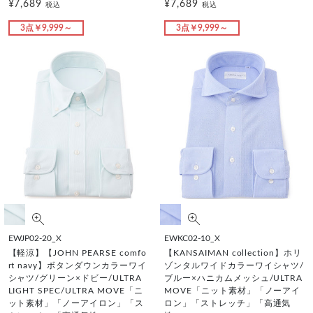
¥7,689
¥7,689
税込
税込
3点￥9,999～
3点￥9,999～
EWJP02-20_X
EWKC02-10_X
【軽涼】【JOHN PEARSE comfo
【KANSAIMAN collection】ホリ
rt navy】ボタンダウンカラーワイ
ゾンタルワイドカラーワイシャツ/
シャツ/グリーン×ドビー/ULTRA
ブルー×ハニカムメッシュ/ULTRA
LIGHT SPEC/ULTRA MOVE「ニ
MOVE「ニット素材」「ノーアイ
ット素材」「ノーアイロン」「ス
ロン」「ストレッチ」「高通気