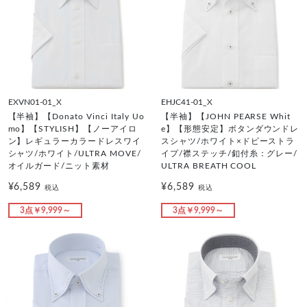
EXVN01-01_X
EHJC41-01_X
【半袖】【Donato Vinci Italy Uo
【半袖】【JOHN PEARSE Whit
mo】【STYLISH】【ノーアイロ
e】【形態安定】ボタンダウンドレ
ン】レギュラーカラードレスワイ
スシャツ/ホワイト×ドビーストラ
シャツ/ホワイト/ULTRA MOVE/
イプ/襟ステッチ/釦付糸：グレー/
オイルガード/ニット素材
ULTRA BREATH COOL
¥6,589
¥6,589
税込
税込
3点￥9,999～
3点￥9,999～