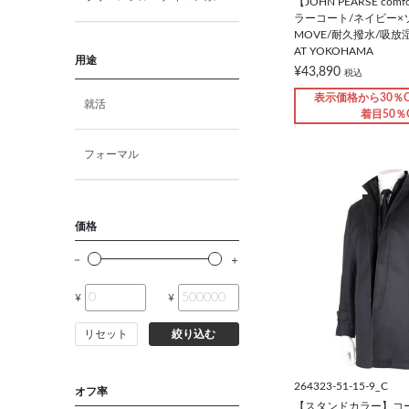
【JOHN PEARSE co
ラーコート/ネイビー×ソ
MOVE/耐久撥水/吸放湿
AT YOKOHAMA
用途
¥43,890
税込
表示価格から30％O
就活
着目50％
フォーマル
価格
¥
¥
リセット
絞り込む
264323-51-15-9_C
オフ率
【スタンドカラー】コー