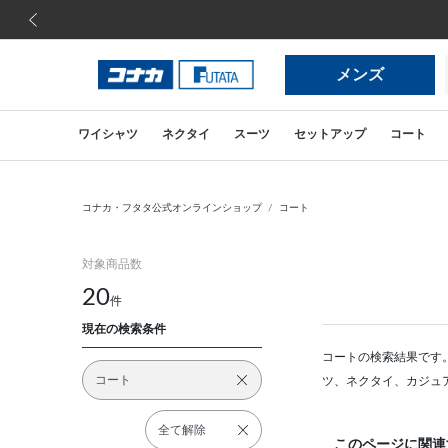
前の画像
メンズ
ワイシャツ
ネクタイ
スーツ
セットアップ
コート
コナカ・フタタ公式オンラインショップ
コート
対象商品数
20
件
現在の検索条件
コートの検索結果です
コート
ツ、ネクタイ、カジュ
全て解除
このページに関連