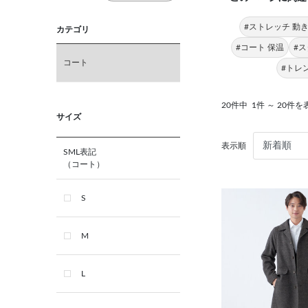
#ストレッチ 動
カテゴリ
#コート 保温
#
コート
#トレ
20件中
1件 ～ 20件を
サイズ
表示順
SML表記
（コート）
S
M
L