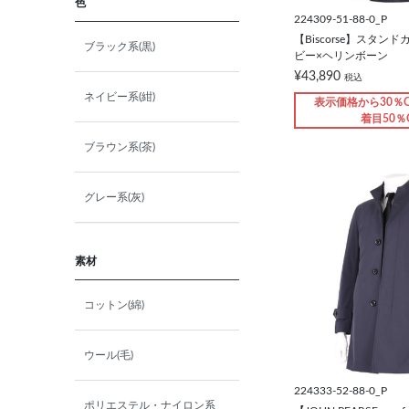
色
224309-51-88-0_P
【Biscorse】スタン
ブラック系(黒)
ビー×ヘリンボーン
¥43,890
税込
ネイビー系(紺)
表示価格から30％O
着目50％
ブラウン系(茶)
グレー系(灰)
素材
コットン(綿)
ウール(毛)
224333-52-88-0_P
ポリエステル・ナイロン系