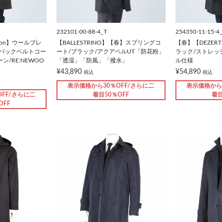
232101-00-88-4_T
254350-11-15-4
ction】ウールブレ
【BALLESTRINO】【春】スプリングコ
【春】【DEZER
ンバックベルトコー
ート/ブラック/アクアベルUT「防花粉」
ラック/ストレッ
ン/RE:NEWOO
「透湿」「防風」「撥水」
ル仕様
¥43,890
¥54,890
税込
税込
表示価格から30％OFF/さらに二
表示価格から
FF/さらに二
着目50％OFF
着目
OFF