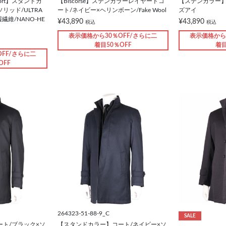
mfort】スタンドカ
【Biscorse】ステンカラーレイヤードコ
【ステンカラー】
リッド/ULTRA
ート/ネイビー×ヘリンボーン/Fake Wool
ズアイ
繊維/NANO-HE
¥43,890
¥43,890
税込
税込
表示価格から30％OFF/さらに二
表示価格から
着目50％OFF
着目
FF/さらに二
OFF
264323-51-88-9_C
SALE
ト/ブラック×ソ
【スタンドカラー】コート/ネイビー×ソ