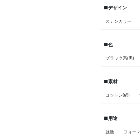
■デザイン
ステンカラー
■色
ブラック系(黒)
■素材
コットン(綿)
■用途
就活
フォー