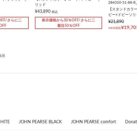
284310-51-88-8
リッド
【スタンドカラー
¥43,890
税込
ビー×ドビーソリ
FF/さらに二
表示価格から30％OFF/さらに二
¥21,890
OFF
着目50％OFF
¥19,70
WEB価格
表示
HITE
JOHN PEARSE BLACK
JOHN PEARSE comfort
Donat