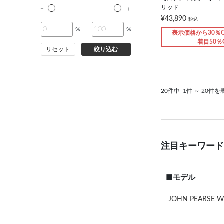
リッド
¥43,890
税込
%
%
表示価格から30％O
着目50％
リセット
絞り込む
20件中
1件 ～ 20件を
注目キーワード
■モデル
JOHN PEARSE W