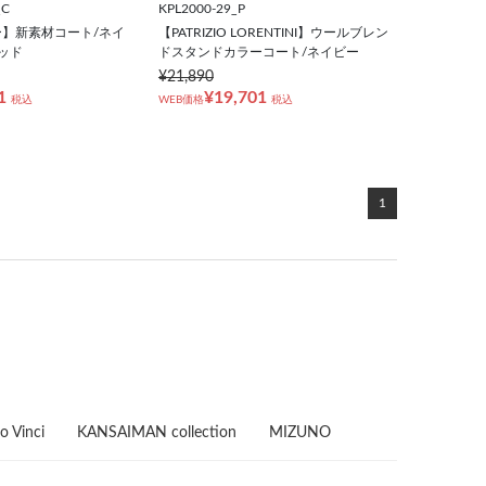
_C
KPL2000-29_P
】新素材コート/ネイ
【PATRIZIO LORENTINI】ウールブレン
ッド
ドスタンドカラーコート/ネイビー
¥21,890
1
¥19,701
税込
WEB価格
税込
1
o Vinci
KANSAIMAN collection
MIZUNO