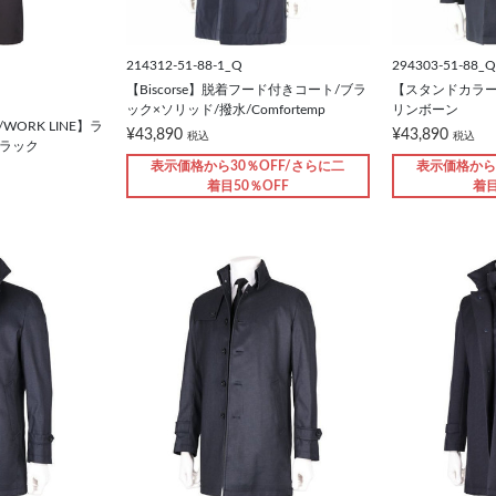
214312-51-88-1_Q
294303-51-88_Q
【Biscorse】脱着フード付きコート/ブラ
【スタンドカラー
ック×ソリッド/撥水/Comfortemp
リンボーン
/WORK LINE】ラ
¥43,890
¥43,890
税込
税込
ブラック
表示価格から30％OFF/さらに二
表示価格から
着目50％OFF
着目