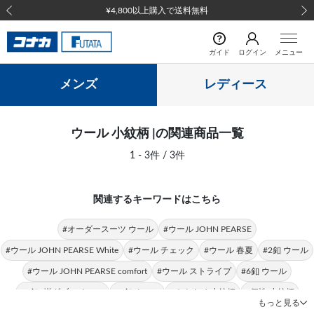
¥4,800以上購入で送料無料
前の画像
次の
ガイド
ログイン
メニュー
メンズ
レディース
ウール 小紋柄 |の関連商品一覧
1 - 3件 / 3件
関連するキーワードはこちら
#オーダースーツ ウール
#ウール JOHN PEARSE
#ウール JOHN PEARSE White
#ウール チェック
#ウール 春夏
#2釦 ウール
#ウール JOHN PEARSE comfort
#ウール ストライプ
#6釦 ウール
#6釦2掛ダブル ウール
#3釦 ウール
#ネクタイ 小紋柄
#個性 小紋柄
もっと見る
#クラシックな装い 小紋柄
#ご家庭で洗濯 小紋柄
#クラシカルな装い 小紋柄