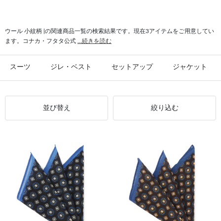
#デザイナーズブランド 小紋柄
#シルク 小紋柄
#英国ブランド 小紋柄
#小紋柄 トレンド
ウール 小紋柄 |の関連商品一覧の検索結果です。現在3アイテムをご用意してい
ます。コナカ・フタタ公式
...続きを読む
スーツ
ジレ・ベスト
セットアップ
ジャケット
並び替え
絞り込む