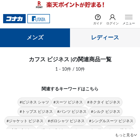
前の画像
次の
ガイド
ログイン
メニュー
メンズ
レディース
カフス ビジネス |の関連商品一覧
1 - 10件 / 10件
関連するキーワードはこちら
#ビジネス シャツ
#スーツ ビジネス
#ネクタイ ビジネス
#トップス ビジネス
#パンツ ビジネス
#シルク ビジネス
#ジャケット ビジネス
#ポロシャツ ビジネス
#シングルスーツ ビジネス
#小物 ビジネス
#ギフト ビジネス
#カフス スクエア
#カフス 控えめ
もっと見る
#カフス Donato Vinci Italy
#カフス JOHN PEARSE
#カフス シルバー