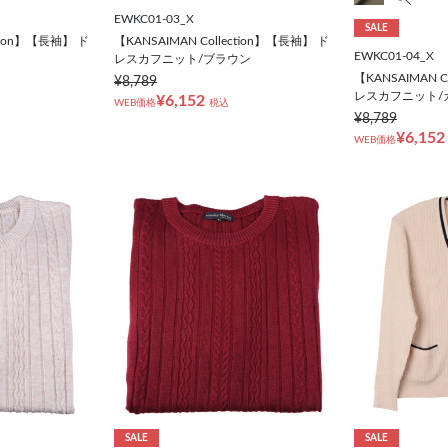
EWKC01-03_X
SALE
ction】【長袖】 ド
【KANSAIMAN Collection】【長袖】 ド
EWKC01-04_X
レスカフニット/ブラウン
【KANSAIMAN C
¥8,789
レスカフニット/
¥6,152
WEB価格
税込
¥8,789
¥6,152
WEB価格
SALE
SALE