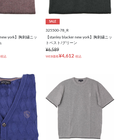
SALE
325500-78_R
ker new york】胸刺繍ニッ
【stanley blacker new york】胸刺繍ニッ
ュ
トベスト/グリーン
¥6,589
¥4,612
税込
WEB価格
税込