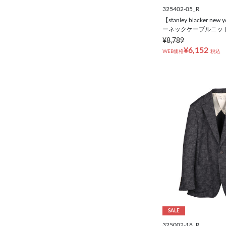
325402-05_R
【stanley blacker n
ーネックケーブルニッ
¥8,789
¥6,152
WEB価格
税込
SALE
325002-18_R