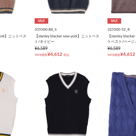
SALE
SALE
335500-88_S
325500-52_R
ew york】ニットベス
【stanley blacker new york】ニットベス
【stanley blac
ト/ネイビー
トベスト/ベージ
¥6,589
¥6,589
¥4,612
¥4,612
WEB価格
税込
WEB価格