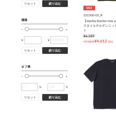
リセット
絞り込む
バッグ
SALE
331500-05_R
シューズ
価格
【stanley blacker n
スタイルチルデンニッ
ト
靴下
¥6,589
¥
¥
¥4,612
WEB価格
税込
アンダーウェア
リセット
絞り込む
コート
オフ率
オーダースーツ
%
%
オーダーシャツ
リセット
絞り込む