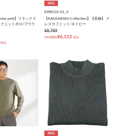
SALE
EWKC01-01_X
ker new york】リラックス
【KANSAIMAN Collection】【長袖】 ド
クニットポロ/ブラウ
レスカフニット/ネイビー
¥8,789
¥6,152
WEB価格
税込
税込
SALE