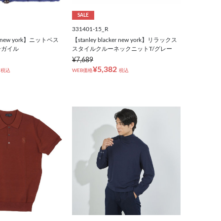
SALE
331401-15_R
ker new york】ニットベス
【stanley blacker new york】リラックス
ーガイル
スタイルクルーネックニットT/グレー
¥7,689
¥5,382
税込
WEB価格
税込