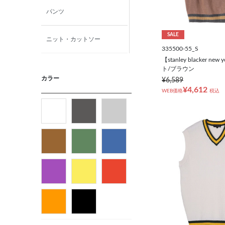
パンツ
SALE
ニット・カットソー
335500-55_S
【stanley blacker n
カジュアルシャツ
ト/ブラウン
カラー
¥6,589
¥4,612
WEB価格
税込
アウター
フォーマルタイ
ネクタイ
ベルト
ビジネス小物