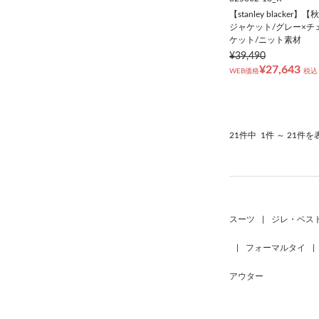
【stanley blacke
ジャケット/グレー×チ
ケット/ニット素材
¥39,490
¥27,643
WEB価格
税込
21件中
1件 ～ 21件を
スーツ
|
ジレ・ベス
|
フォーマルタイ
|
アウター