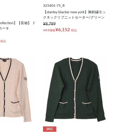
325401-75_R
【stanley blacker new york】胸刺繍モッ
クネックリブニットセーター/グリーン
ollection】【長袖】 ド
¥8,789
カーキ
¥6,152
WEB価格
税込
税込
SALE