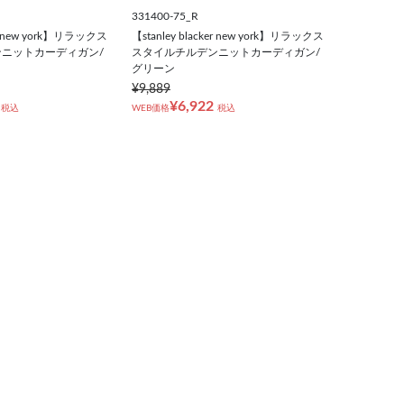
331400-75_R
ker new york】リラックス
【stanley blacker new york】リラックス
ニットカーディガン/
スタイルチルデンニットカーディガン/
グリーン
¥9,889
¥6,922
税込
WEB価格
税込