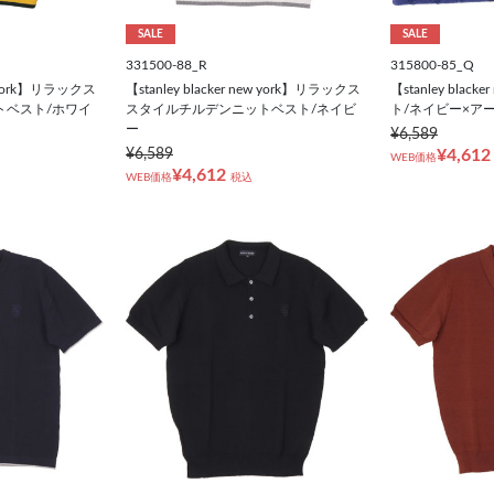
SALE
SALE
331500-88_R
315800-85_Q
ew york】リラックス
【stanley blacker new york】リラックス
【stanley blac
トベスト/ホワイ
スタイルチルデンニットベスト/ネイビ
ト/ネイビー×ア
ー
¥6,589
¥6,589
¥4,612
WEB価格
¥4,612
WEB価格
税込