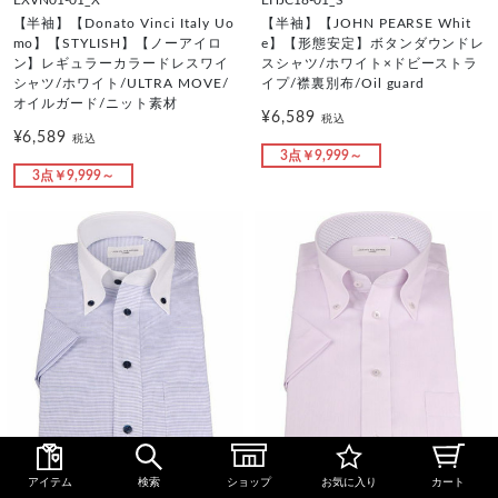
EXVN01-01_X
EHJC18-01_S
【半袖】【Donato Vinci Italy Uo
【半袖】【JOHN PEARSE Whit
mo】【STYLISH】【ノーアイロ
e】【形態安定】ボタンダウンドレ
ン】レギュラーカラードレスワイ
スシャツ/ホワイト×ドビーストラ
シャツ/ホワイト/ULTRA MOVE/
イプ/襟裏別布/Oil guard
オイルガード/ニット素材
¥6,589
税込
¥6,589
税込
3点￥9,999～
3点￥9,999～
EHJC17-13Z_P
EHJC17-62Z_P
アイテム
検索
ショップ
お気に入り
カート
【半袖】【JOHN PEARSE Whit
【半袖】【JOHN PEARSE Whit