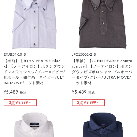
EXJB54-10_S
JPC15002-2_S
【半袖】【JOHN PEARSE Blac
【半袖】【JOHN PEARSE comfo
k】【ノーアイロン】ボタンダウン
rt navy】【ノーアイロン】ボタン
ドレスワイシャツ/ブルー×ドビー/
ダウンビズポロシャツ プルオーバ
釦ホール・釦付糸：ネイビー/ULT
ータイプ/グレー/ULTRA MOVE/
RA MOVE/ニット素材
ニット素材
¥5,489
¥5,489
税込
税込
3点￥9,999～
3点￥9,999～