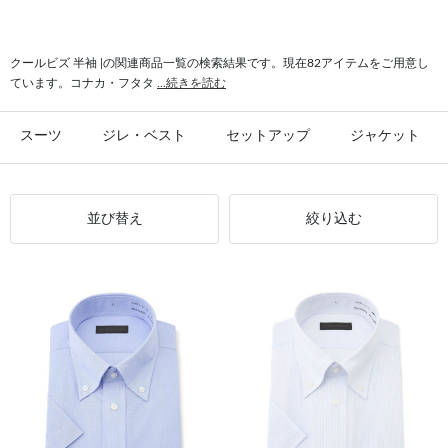
#シャリ感 半袖
#裾上げ必要 クールビズ
#ショートタックパンツ クールビズ
#ワンタック クールビズ
クールビズ 半袖 |の関連商品一覧の検索結果です。現在82アイテムをご用意し
ています。コナカ・フタタ
...続きを読む
スーツ
ジレ・ベスト
セットアップ
ジャケット
並び替え
絞り込む