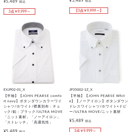
¥5,489
¥5,489
税込
税込
【3点￥9,999～】
3点￥9,999～
EXJP02-01_X
JP35002-1Z_X
【半袖】【JOHN PEARSE comfo
【半袖】【JOHN PEARSE Whit
rt navy】ボタンダウンカラーワイ
e】【ノーアイロン】ボタンダウン
シャツ/ホワイト/襟裏別布：チェ
ドレスワイシャツ/ホワイト×ドビ
ック/釦：ブラック/ULTRA MOVE
ー/ULTRA MOVE/ニット素材
「ニット素材」「ノーアイロン」
¥5,489
税込
「ストレッチ」「高通気性」
3点￥9,999～
¥5,489
税込