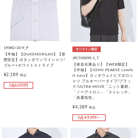
190KO-20-9_P
オンライン限定
【半袖】【DUKEMORGAN】【形
JPC55009E-1_T
態安定】ボタンダウンワイシャツ/
【発送在庫あり】【WEB限定】
ブルー×ホワイトストライプ
【半袖】【JOHN PEARSE comfo
¥2,189
税込
rt navy】カッタウェイビズポロシ
ャツ プルオーバータイプ/ブラッ
3点6,050円
ク/ULTRA MOVE「ニット素材」
「ノーアイロン」「ストレッチ」
「高通気性」
¥4,389
税込
3点￥9,999～