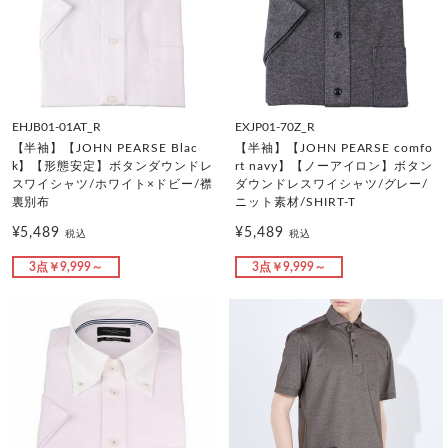
EHJB01-01AT_R
EXJP01-70Z_R
【半袖】【JOHN PEARSE Blac
【半袖】【JOHN PEARSE comfo
k】【形態安定】ボタンダウンドレ
rt navy】【ノーアイロン】ボタン
スワイシャツ/ホワイト×ドビー/襟
ダウンドレスワイシャツ/グレー/
裏別布
ニット素材/SHIRT-T
¥5,489
¥5,489
税込
税込
3点￥9,999～
3点￥9,999～