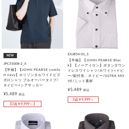
EXJB54-01_S
NEW
【半袖】【JOHN PEARSE Blac
JPC55008-2_X
k】【ノーアイロン】ボタンダウン
【半袖】【JOHN PEARSE comfo
ドレスワイシャツ/ホワイト×ドビ
rt navy】ホリゾンタルワイドビズ
ー/釦付糸：ネイビー/ULTRA MO
ポロシャツ プルオーバータイプ/
VE/ニット素材
ネイビー×シアサッカー
¥5,489
税込
¥5,489
税込
3点￥9,999～
【3点￥9,999～】