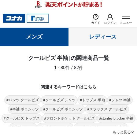
前の画像
次の
ガイド
ログイン
メニュー
メンズ
レディース
クールビズ 半袖 |の関連商品一覧
1 - 80件 / 82件
関連するキーワードはこちら
#パンツ クールビズ
#クールビズ シャツ
#トップス 半袖
#シャツ 半袖
#半袖 ポロシャツ
#クールビズ ポロシャツ
#スラックス クールビズ
#クールビズ トップス
#フロントポケット クールビズ
#stanley blacker 半袖
#半袖 Tシャツ
#通気性 クールビズ
#stanley blacker new york 半袖
もっと見る
#半袖 カットソー
#ボタンダウンシャツ 半袖
#クールビズ ストレッチ