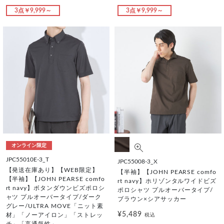
3点￥9,999～
3点￥9,999～
オンライン限定
JPC55010E-3_T
JPC55008-3_X
【発送在庫あり】【WEB限定】
【半袖】【JOHN PEARSE comfo
【半袖】【JOHN PEARSE comfo
rt navy】ホリゾンタルワイドビズ
rt navy】ボタンダウンビズポロシ
ポロシャツ プルオーバータイプ/
ャツ プルオーバータイプ/ダーク
ブラウン×シアサッカー
グレー/ULTRA MOVE「ニット素
¥5,489
材」「ノーアイロン」「ストレッ
税込
チ」「高通気性」