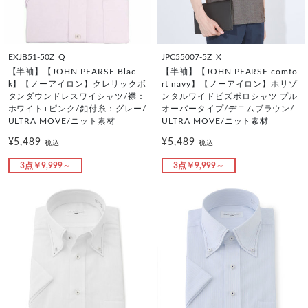
EXJB51-50Z_Q
JPC55007-5Z_X
【半袖】【JOHN PEARSE Blac
【半袖】【JOHN PEARSE comfo
k】【ノーアイロン】クレリックボ
rt navy】【ノーアイロン】ホリゾ
タンダウンドレスワイシャツ/襟：
ンタルワイドビズポロシャツ プル
ホワイト+ピンク/釦付糸：グレー/
オーバータイプ/デニムブラウン/
ULTRA MOVE/ニット素材
ULTRA MOVE/ニット素材
¥5,489
¥5,489
税込
税込
3点￥9,999～
3点￥9,999～