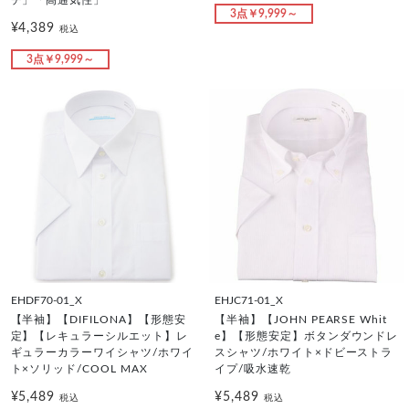
3点￥9,999～
¥4,389
税込
3点￥9,999～
EHDF70-01_X
EHJC71-01_X
【半袖】【DIFILONA】【形態安
【半袖】【JOHN PEARSE Whit
定】【レキュラーシルエット】レ
e】【形態安定】ボタンダウンドレ
ギュラーカラーワイシャツ/ホワイ
スシャツ/ホワイト×ドビーストラ
ト×ソリッド/COOL MAX
イプ/吸水速乾
¥5,489
¥5,489
税込
税込