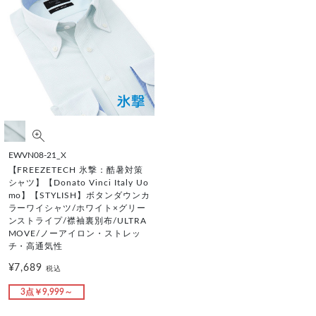
EWVN08-21_X
【FREEZETECH 氷撃：酷暑対策
シャツ】【Donato Vinci Italy Uo
mo】【STYLISH】ボタンダウンカ
ラーワイシャツ/ホワイト×グリー
ンストライプ/襟袖裏別布/ULTRA
MOVE/ノーアイロン・ストレッ
チ・高通気性
¥7,689
税込
3点￥9,999～