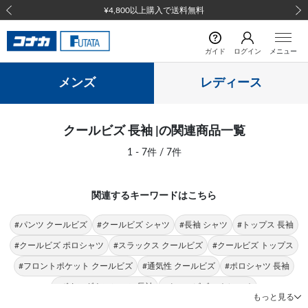
¥4,800以上購入で送料無料
前の画像
次の
ガイド
ログイン
メニュー
メンズ
レディース
クールビズ 長袖 |の関連商品一覧
1 - 7件 / 7件
関連するキーワードはこちら
#パンツ クールビズ
#クールビズ シャツ
#長袖 シャツ
#トップス 長袖
#クールビズ ポロシャツ
#スラックス クールビズ
#クールビズ トップス
#フロントポケット クールビズ
#通気性 クールビズ
#ポロシャツ 長袖
#ボタンダウンシャツ 長袖
#クールビズ ストレッチ
もっと見る
#stanley blacker new york 長袖
#stanley blacker 長袖
#裾上げ必要 クールビズ