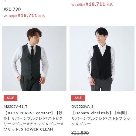
N
¥18,711
WEB価格
税込
¥20,790
¥18,711
WEB価格
税込
SALE
SALE
M2505V-41_T
DV2523VA_S
【JOHN PEARSE comfort】【秋
【Donato Vinci Italy】【年間】
冬】リバーシブルジレ(ベスト)/グ
リバーシブルジレ(ベスト)/ブラッ
リーングレー×チェック＆グレー×
ク＆グレー
ソリッド/SHOWER CLEAN
¥21,890