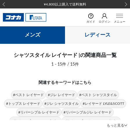
¥4,800以上購入で送料無料
前の画像
次の
ガイド
ログイン
メニュー
メンズ
レディース
シャツスタイル レイヤード |の関連商品一覧
1 - 15件 / 15件
関連するキーワードはこちら
#ベスト レイヤード
#ジレ レイヤード
#ベスト シャツスタイル
#トップス レイヤード
#ジレ シャツスタイル
#レイヤード LYLE&SCOTT
#リバーシブル レイヤード
#リバーシブルジレ レイヤード
#リバーシブル シャツスタイル
#リバーシブルジレ シャツスタイル
もっと見る
#レイヤード オールシーズン
#レイヤード JOHN PEARSE comfort