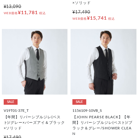
×ソリッド
¥13,090
¥11,781
¥17,490
WEB価格
税込
¥15,741
WEB価格
税込
SALE
SALE
V19T01-37E_T
1156109-10VB_S
【年間】リバーシブルジレ(ベス
【JOHN PEARSE BLACK】【年
ト)/グレー×バーズアイ＆ブラック
間】リバーシブルジレ(ベスト)/ブ
×ソリッド
ラック＆グレー/SHOWER CLEA
N
¥17,490