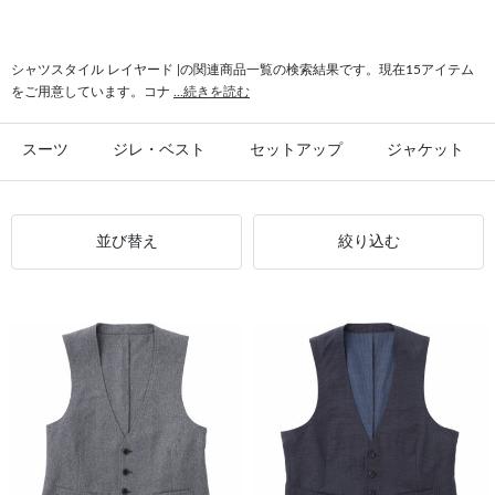
#セーター レイヤード
#レイヤード ジップアップ
#シャツスタイル フォーマル
#シャツスタイル オールシーズン
シャツスタイル レイヤード |の関連商品一覧の検索結果です。現在15アイテム
をご用意しています。コナ
...続きを読む
#クール シャツスタイル
#クールベスト シャツスタイル
#シャツスタイル JOHN PEARSE Black
スーツ
ジレ・ベスト
セットアップ
ジャケット
並び替え
絞り込む