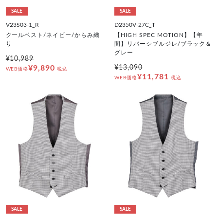
SALE
SALE
V23S03-1_R
D2350V-27C_T
クールベスト/ネイビー/からみ織
【HIGH SPEC MOTION】【年
り
間】リバーシブルジレ/ブラック＆
グレー
¥10,989
¥9,890
¥13,090
WEB価格
税込
¥11,781
WEB価格
税込
SALE
SALE