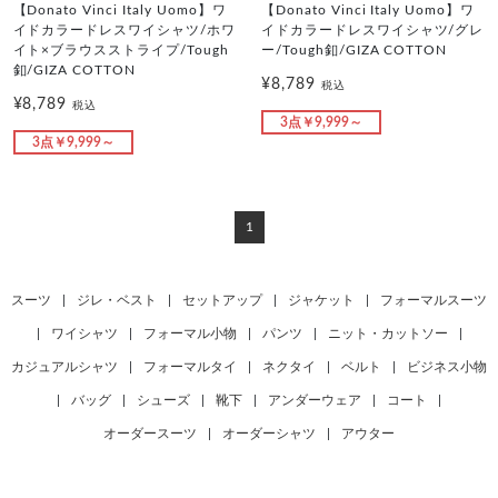
【Donato Vinci Italy Uomo】ワ
【Donato Vinci Italy Uomo】ワ
イドカラードレスワイシャツ/ホワ
イドカラードレスワイシャツ/グレ
イト×ブラウスストライプ/Tough
ー/Tough釦/GIZA COTTON
釦/GIZA COTTON
¥8,789
税込
¥8,789
税込
3点￥9,999～
3点￥9,999～
1
スーツ
|
ジレ・ベスト
|
セットアップ
|
ジャケット
|
フォーマルスーツ
|
ワイシャツ
|
フォーマル小物
|
パンツ
|
ニット・カットソー
|
カジュアルシャツ
|
フォーマルタイ
|
ネクタイ
|
ベルト
|
ビジネス小物
|
バッグ
|
シューズ
|
靴下
|
アンダーウェア
|
コート
|
オーダースーツ
|
オーダーシャツ
|
アウター