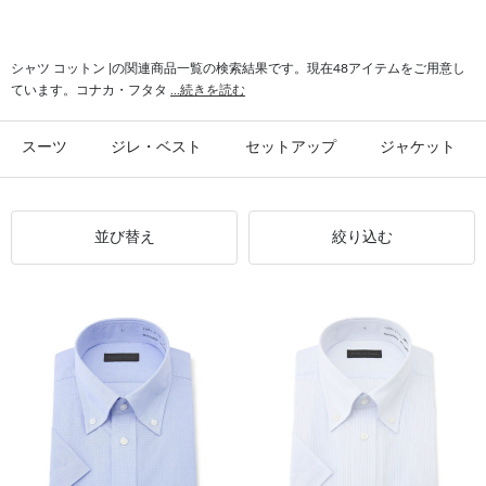
#ドビー コットン
#日本縫製 コットン
#ソックス コットン
#抗菌 コットン
#コットン 光沢
シャツ コットン |の関連商品一覧の検索結果です。現在48アイテムをご用意し
ています。コナカ・フタタ
...続きを読む
スーツ
ジレ・ベスト
セットアップ
ジャケット
並び替え
絞り込む