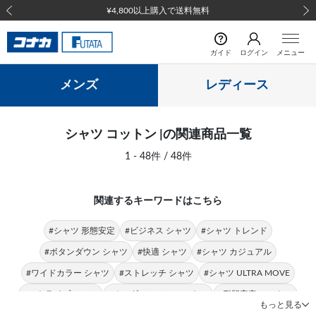
¥4,800以上購入で送料無料
前の画像
次の
ガイド
ログイン
メニュー
メンズ
レディース
シャツ コットン |の関連商品一覧
1 - 48件 / 48件
関連するキーワードはこちら
#シャツ 形態安定
#ビジネス シャツ
#シャツ トレンド
#ボタンダウン シャツ
#快適 シャツ
#シャツ カジュアル
#ワイドカラー シャツ
#ストレッチ シャツ
#シャツ ULTRA MOVE
#ストライプ シャツ
#オーダーシャツ コットン
#形態安定 コットン
もっと見る
#クールビズ シャツ
#トップス コットン
#コットン Tシャツ