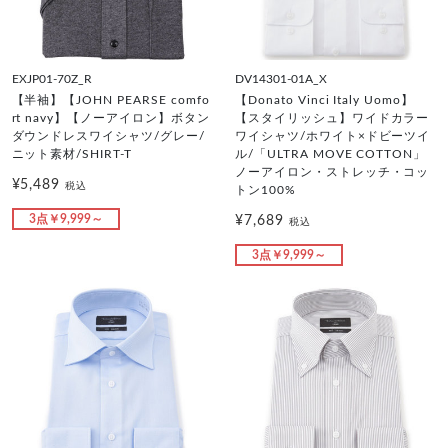
EXJP01-70Z_R
DV14301-01A_X
【半袖】【JOHN PEARSE comfo
【Donato Vinci Italy Uomo】
rt navy】【ノーアイロン】ボタン
【スタイリッシュ】ワイドカラー
ダウンドレスワイシャツ/グレー/
ワイシャツ/ホワイト×ドビーツイ
ニット素材/SHIRT-T
ル/「ULTRA MOVE COTTON」
ノーアイロン・ストレッチ・コッ
¥5,489
税込
トン100%
3点￥9,999～
¥7,689
税込
3点￥9,999～