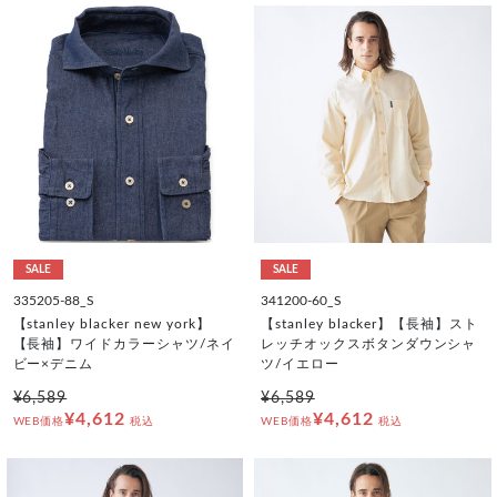
SALE
SALE
335205-88_S
341200-60_S
【stanley blacker new york】
【stanley blacker】【長袖】スト
【長袖】ワイドカラーシャツ/ネイ
レッチオックスボタンダウンシャ
ビー×デニム
ツ/イエロー
¥6,589
¥6,589
¥4,612
¥4,612
WEB価格
税込
WEB価格
税込