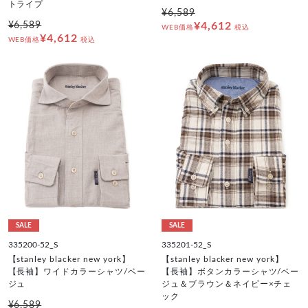
トライプ
¥6,589
¥6,589
¥4,612
WEB価格
税込
¥4,612
WEB価格
税込
SALE
SALE
335200-52_S
335201-52_S
【stanley blacker new york】
【stanley blacker new york】
【長袖】ワイドカラーシャツ/ベー
【長袖】ボタンカラーシャツ/ベー
ジュ
ジュ＆ブラウン＆ネイビー×チェ
ック
¥6,589