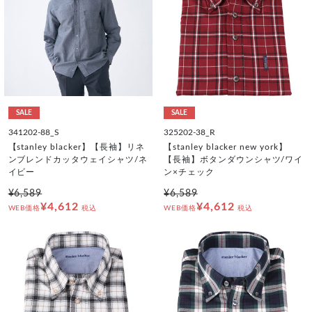
SALE
SALE
341202-88_S
325202-38_R
【stanley blacker】【長袖】リネ
【stanley blacker new york】
ンブレンドカッタウェイシャツ/ネ
【長袖】ボタンダウンシャツ/ワイ
イビー
ン×チェック
¥6,589
¥6,589
¥4,612
¥4,612
WEB価格
税込
WEB価格
税込