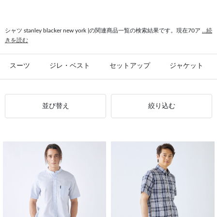
#ジャケット stanley blacker new york
#ボタンダウンシャツ stanley blacker new york
シャツ stanley blacker new york |の関連商品一覧の検索結果です。現在70ア
...続
きを読む
#スラックス stanley blacker new york
#抜け感 stanley blacker new york
#stanley blacker new york 半袖
#カーディガン stanley blacker new york
スーツ
ジレ・ベスト
セットアップ
ジャケット
並び替え
絞り込む