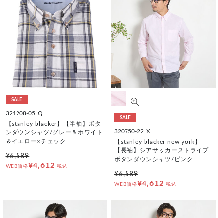
SALE
321208-05_Q
SALE
【stanley blacker】【半袖】ボタ
320750-22_X
ンダウンシャツ/グレー＆ホワイト
＆イエロー×チェック
【stanley blacker new york】
【長袖】シアサッカーストライプ
¥6,589
ボタンダウンシャツ/ピンク
¥4,612
WEB価格
税込
¥6,589
¥4,612
WEB価格
税込