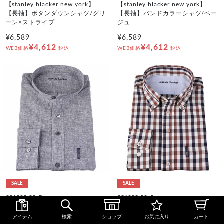
【stanley blacker new york】
【stanley blacker new york】
【長袖】ボタンダウンシャツ/グリ
【長袖】バンドカラーシャツ/ベー
ーン×ストライプ
ジュ
¥6,589
¥6,589
¥4,612
¥4,612
WEB価格
税込
WEB価格
税込
SALE
SALE
331202-88_R
331203-52_R
【stanley blacker new york】
【stanley blacker new york】
【長袖】バンドカラーシャツ/グレ
【長袖】ボタンダウンシャツ/ブラ
アイテム
検索
ショップ
お気に入り
カート