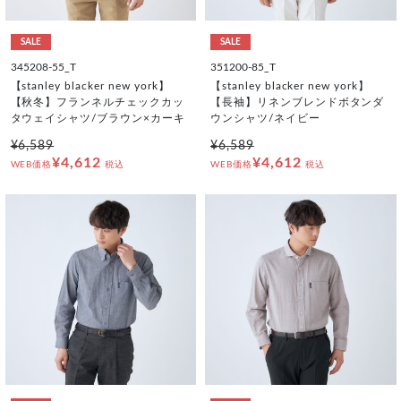
SALE
SALE
345208-55_T
351200-85_T
【stanley blacker new york】
【stanley blacker new york】
【秋冬】フランネルチェックカッ
【長袖】リネンブレンドボタンダ
タウェイシャツ/ブラウン×カーキ
ウンシャツ/ネイビー
¥6,589
¥6,589
¥4,612
¥4,612
WEB価格
税込
WEB価格
税込