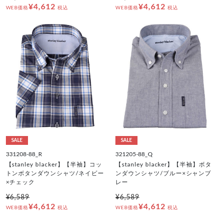
¥4,612
¥4,612
WEB価格
税込
WEB価格
税込
SALE
SALE
331208-88_R
321205-88_Q
【stanley blacker】【半袖】コッ
【stanley blacker】【半袖】ボタ
トンボタンダウンシャツ/ネイビー
ンダウンシャツ/ブルー×シャンブ
×チェック
レー
¥6,589
¥6,589
¥4,612
¥4,612
WEB価格
税込
WEB価格
税込