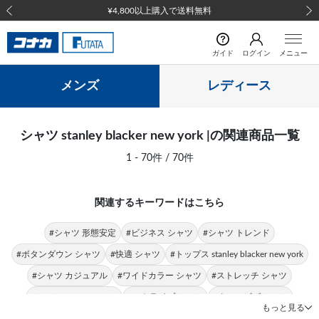
前の画像
次の
ガイド
ログイン
メニュー
メンズ
レディース
シャツ stanley blacker new york |の関連商品一覧
1 - 70件 / 70件
関連するキーワードはこちら
#シャツ 形態安定
#ビジネス シャツ
#シャツ トレンド
#ボタンダウン シャツ
#快適 シャツ
#トップス stanley blacker new york
#シャツ カジュアル
#ワイドカラー シャツ
#ストレッチ シャツ
#シャツ ULTRA MOVE
#ストライプ シャツ
#クールビズ シャツ
もっと見る
#ポロシャツ stanley blacker new york
#パンツ stanley blacker new york