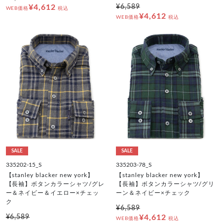
¥4,612
¥6,589
WEB価格
税込
¥4,612
WEB価格
税込
SALE
SALE
335202-15_S
335203-78_S
【stanley blacker new york】
【stanley blacker new york】
【長袖】ボタンカラーシャツ/グレ
【長袖】ボタンカラーシャツ/グリ
ー＆ネイビー＆イエロー×チェッ
ーン＆ネイビー×チェック
ク
¥6,589
¥6,589
¥4,612
WEB価格
税込