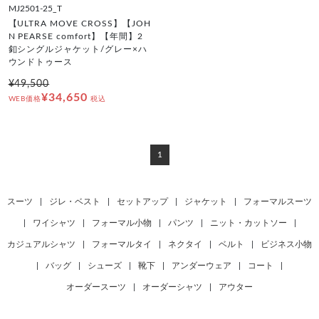
MJ2501-25_T
【ULTRA MOVE CROSS】【JOH
N PEARSE comfort】【年間】2
釦シングルジャケット/グレー×ハ
ウンドトゥース
¥49,500
¥34,650
WEB価格
税込
1
スーツ
|
ジレ・ベスト
|
セットアップ
|
ジャケット
|
フォーマルスーツ
|
ワイシャツ
|
フォーマル小物
|
パンツ
|
ニット・カットソー
|
カジュアルシャツ
|
フォーマルタイ
|
ネクタイ
|
ベルト
|
ビジネス小物
|
バッグ
|
シューズ
|
靴下
|
アンダーウェア
|
コート
|
オーダースーツ
|
オーダーシャツ
|
アウター