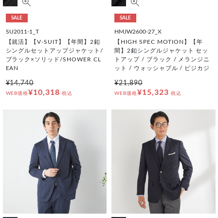
SALE
SALE
SU2011-1_T
HMJW2600-27_X
【就活】【V-SUIT】【年間】2釦
【HIGH SPEC MOTION】【年
シングルセットアップジャケット/
間】2釦シングルジャケット セッ
ブラック×ソリッド/SHOWER CL
トアップ / ブラック / メランジニ
EAN
ット / ウォッシャブル / ビジカジ
¥14,740
¥21,890
¥10,318
¥15,323
WEB価格
税込
WEB価格
税込