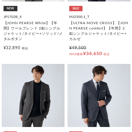
NEW
SALE
JP1702B_X
MJ2500-1_T
【JOHN PEARSE White】【年
【ULTRA MOVE CROSS】【JOH
間】ウールブレンド 2釦シングル
N PEARSE comfort】【年間】2
ジャケット/ネイビー×ソリッド/メ
釦シングルジャケット/ネイビー×
タルボタン
カルゼ
¥32,890
¥49,500
税込
¥34,650
WEB価格
税込