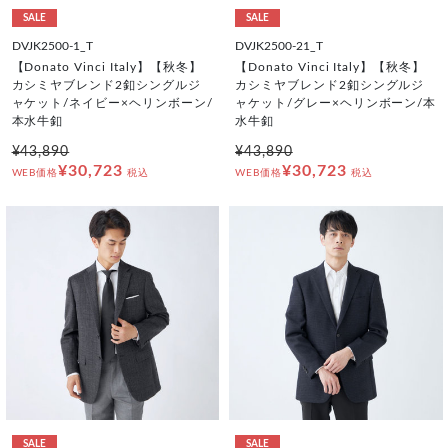
SALE
SALE
DVJK2500-1_T
DVJK2500-21_T
【Donato Vinci Italy】【秋冬】
【Donato Vinci Italy】【秋冬】
カシミヤブレンド2釦シングルジ
カシミヤブレンド2釦シングルジ
ャケット/ネイビー×ヘリンボーン/
ャケット/グレー×ヘリンボーン/本
本水牛釦
水牛釦
¥43,890
¥43,890
¥30,723
¥30,723
WEB価格
税込
WEB価格
税込
SALE
SALE