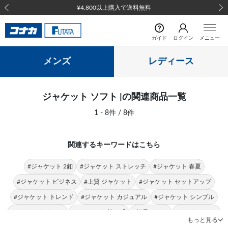
¥4,800以上購入で送料無料
前の画像
次の
ガイド
ログイン
メニュー
メンズ
レディース
ジャケット ソフト |の関連商品一覧
1 - 8件 / 8件
関連するキーワードはこちら
#ジャケット 2釦
#ジャケット ストレッチ
#ジャケット 春夏
#ジャケット ビジネス
#上質 ジャケット
#ジャケット セットアップ
#ジャケット トレンド
#ジャケット カジュアル
#ジャケット シンプル
#ジャケット ウール
#ジャケット 抜け感
#軽量 ソフト
#ソフト スーツ
もっと見る
#シングルスーツ ソフト
#ソフト フィット感
#ソフト 丸く