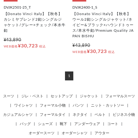
DVJK2501-25_T
DVJK2400-1_S
【Donato Vinci Italy】【秋冬】
【Donato Vinci Italy】【秋冬】
カシミヤブレンド2釦シングルジ
ウール2釦シングルジャケット/ネ
ャケット/グレー×チェック/本水牛
イビー&ブラック×ハウンドトゥー
釦
ス/本水牛釦/Premium Quality JA
PAN BISHU
¥43,890
¥30,723
¥43,890
WEB価格
税込
¥30,723
WEB価格
税込
1
スーツ
|
ジレ・ベスト
|
セットアップ
|
ジャケット
|
フォーマルスーツ
|
ワイシャツ
|
フォーマル小物
|
パンツ
|
ニット・カットソー
|
カジュアルシャツ
|
フォーマルタイ
|
ネクタイ
|
ベルト
|
ビジネス小物
|
バッグ
|
シューズ
|
靴下
|
アンダーウェア
|
コート
|
オーダースーツ
|
オーダーシャツ
|
アウター