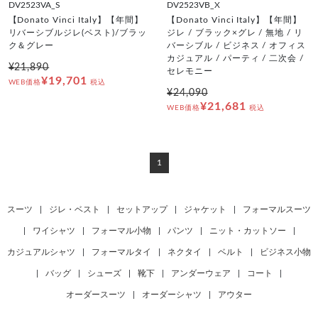
DV2523VA_S
DV2523VB_X
【Donato Vinci Italy】【年間】
【Donato Vinci Italy】【年間】
リバーシブルジレ(ベスト)/ブラッ
ジレ / ブラック×グレ / 無地 / リ
ク＆グレー
バーシブル / ビジネス / オフィス
カジュアル / パーティ / 二次会 /
¥21,890
セレモニー
¥19,701
WEB価格
税込
¥24,090
¥21,681
WEB価格
税込
1
スーツ
|
ジレ・ベスト
|
セットアップ
|
ジャケット
|
フォーマルスーツ
|
ワイシャツ
|
フォーマル小物
|
パンツ
|
ニット・カットソー
|
カジュアルシャツ
|
フォーマルタイ
|
ネクタイ
|
ベルト
|
ビジネス小物
|
バッグ
|
シューズ
|
靴下
|
アンダーウェア
|
コート
|
オーダースーツ
|
オーダーシャツ
|
アウター