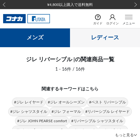
¥4,800以上購入で送料無料
前の画像
次の
ガイド
ログイン
メニュー
メンズ
レディース
ジレ リバーシブル |の関連商品一覧
1 - 16件 / 16件
関連するキーワードはこちら
#ジレ レイヤード
#ジレ オールシーズン
#ベスト リバーシブル
#ジレ シャツスタイル
#ジレ フォーマル
#リバーシブル レイヤード
#ジレ JOHN PEARSE comfort
#リバーシブル シャツスタイル
#リバーシブル オールシーズン
#ジレ チェック
#ジレ ビジネス
もっと見る
#ジレ パーティー
#ジレ JOHN PEARSE Black
#ジレ 無地