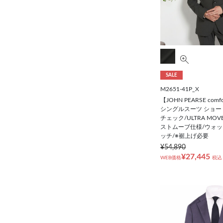
SALE
M2651-41P_X
【JOHN PEARSE co
シングルスーツ ショー
チェック/ULTRA MOVE
ストムーブ仕様/ウォッ
ッチ/※裾上げ必要
¥54,890
¥27,445
WEB価格
税込