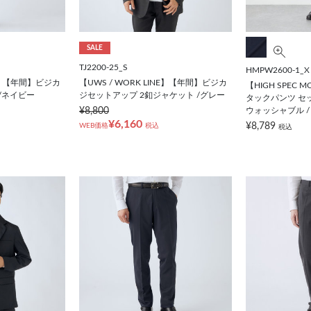
SALE
TJ2200-25_S
HMPW2600-1_X
NE】【年間】ビジカ
【UWS / WORK LINE】【年間】ビジカ
【HIGH SPEC
/ネイビー
ジセットアップ 2釦ジャケット /グレー
タックパンツ セッ
¥8,800
ウォッシャブル /
¥6,160
¥8,789
WEB価格
税込
税込