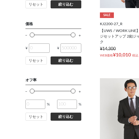
リセット
絞り込む
バッグ
SALE
シューズ
KJ2200-27_R
価格
【UWS / WORK LI
ジセットアップ 2釦ジャ
靴下
ク
¥
¥
¥14,300
¥10,010
WEB価格
税込
アンダーウェア
リセット
絞り込む
コート
オフ率
オーダースーツ
%
%
オーダーシャツ
リセット
絞り込む