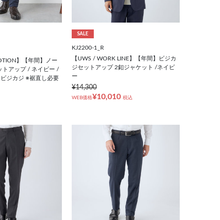
SALE
KJ2200-1_R
【UWS / WORK LINE】【年間】ビジカ
 MOTION】【年間】ノー
ジセットアップ 2釦ジャケット /ネイビ
トアップ / ネイビー /
ー
 ビジカジ ※裾直し必要
¥14,300
¥10,010
WEB価格
税込