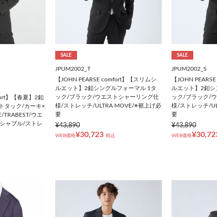
SALE
SALE
JPUM2002_T
JPUM2002_S
【JOHN PEARSE comfort】【スリムシ
【JOHN PEARS
ルエット】2釦シングルフォーマル 1タ
ルエット】2釦シ
ック/ブラック/ウエストシャーリング仕
ック/ブラック/
mfort】【春夏】2釦
様/ストレッチ/ULTRA MOVE/※裾上げ必
様/ストレッチ/UL
トタック/カーキ×
要
要
/TRABEST/ウエ
シャブル/ストレ
¥43,890
¥43,890
¥30,723
¥30,72
WEB価格
税込
WEB価格