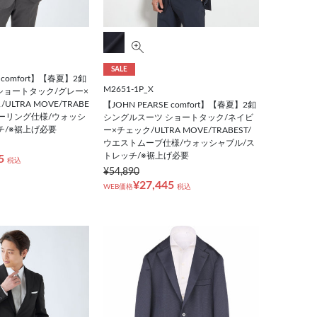
SALE
E comfort】【春夏】2釦
M2651-1P_X
ショートタック/グレー×
LTRA MOVE/TRABE
【JOHN PEARSE comfort】【春夏】2釦
ャーリング仕様/ウォッシ
シングルスーツ ショートタック/ネイビ
チ/※裾上げ必要
ー×チェック/ULTRA MOVE/TRABEST/
ウエストムーブ仕様/ウォッシャブル/ス
トレッチ/※裾上げ必要
5
税込
¥54,890
¥27,445
WEB価格
税込