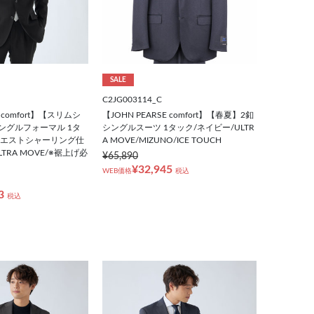
SALE
C2JG003114_C
E comfort】【スリムシ
【JOHN PEARSE comfort】【春夏】2釦
ングルフォーマル 1タ
シングルスーツ 1タック/ネイビー/ULTR
ウエストシャーリング仕
A MOVE/MIZUNO/ICE TOUCH
TRA MOVE/※裾上げ必
¥65,890
¥32,945
WEB価格
税込
3
税込