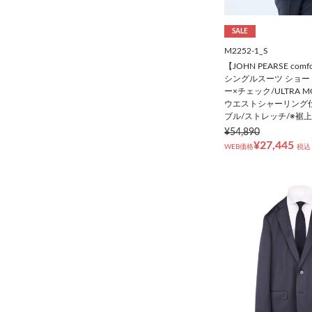
SALE
M2252-1_S
【JOHN PEARSE co
シングルスーツ ショー
ー×チェック/ULTRA MO
ウエストシャーリング
ブル/ストレッチ/※裾
¥54,890
¥27,445
WEB価格
税込