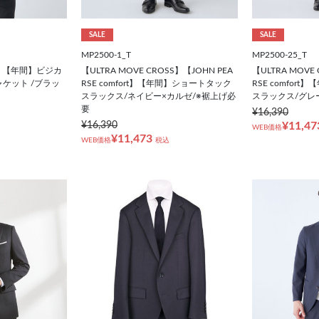
SALE
SALE
MP2500-1_T
MP2500-25_T
NE】【年間】ビジカ
【ULTRA MOVE CROSS】【JOHN PEA
【ULTRA MOVE
ケット /ブラッ
RSE comfort】【年間】ショートタック
RSE comfor
スラックス/ネイビー×カルゼ/※裾上げ必
スラックス/グレ
要
¥16,390
¥16,390
¥11,47
WEB価格
¥11,473
WEB価格
税込