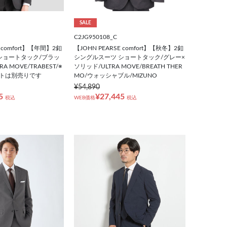
SALE
C2JG950108_C
E comfort】【年間】2釦
【JOHN PEARSE comfort】【秋冬】2釦
ショートタック/ブラッ
シングルスーツ ショートタック/グレー×
A MOVE/TRABEST/※
ソリッド/ULTRA MOVE/BREATH THER
トは別売りです
MO/ウォッシャブル/MIZUNO
¥54,890
5
¥27,445
税込
WEB価格
税込