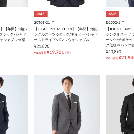
SALE
SALE
20T01-21_T
D2552-1_T
ION】【年間】2釦シ
【HIGH SPEC MOTION】【年間】2釦シ
【JOHN PEARS
/ブラック×シャド
ングルスーツ 0タック/ネイビー×シャド
シングルスーツ 
ォシャブル/※裾
ーストライプ/パンツウォシャブル
ー/パッチポケッ
グ仕様/※パンツ
¥21,890
¥19,701
¥43,890
WEB価格
税込
¥21,94
WEB価格