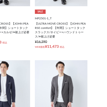
SALE
MP2501-1_T
 CROSS】【JOHN PEA
【ULTRA MOVE CROSS】【JOHN PEA
t】【年間】ショートタック
RSE comfort】【年間】ショートタック
ー×カルゼ/※裾上げ必要
スラックス/ネイビー×ハウンドトゥー
ス/※裾上げ必要
3
¥16,390
税込
¥11,473
WEB価格
税込