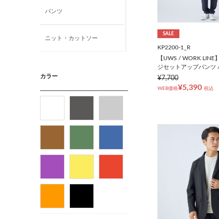
パンツ
SALE
ニット・カットソー
KP2200-1_R
【UWS / WORK LI
カジュアルシャツ
ジセットアップパンツ 
カラー
¥7,700
¥5,390
WEB価格
税込
アウター
フォーマルタイ
ネクタイ
ベルト
ビジネス小物