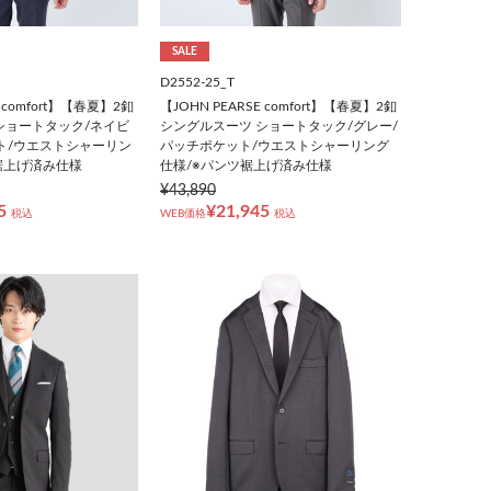
SALE
D2552-25_T
E comfort】【春夏】2釦
【JOHN PEARSE comfort】【春夏】2釦
ショートタック/ネイビ
シングルスーツ ショートタック/グレー/
ト/ウエストシャーリン
パッチポケット/ウエストシャーリング
裾上げ済み仕様
仕様/※パンツ裾上げ済み仕様
¥43,890
5
¥21,945
税込
WEB価格
税込