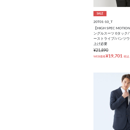
SALE
20T01-10_T
【HIGH SPEC MOT
ングルスーツ 0タック
ーストライプ/パンツウ
上げ必要
¥21,890
¥19,701
WEB価格
税込