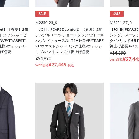
SALE
SALE
M2350-25_S
M2251-27_R
mfort】【春夏】2釦
【JOHN PEARSE comfort】【春夏】2釦
【JOHN PEARS
トタック/ネイビ
シングルスーツ ショートタック/グレー×
シングルスーツ 
VE/TRABEST/
ハウンドトゥース/ULTRA MOVE/TRABE
ク×ソリッド/ULTR
仕様/ウォッシャ
ST/ウエストシャーリング仕様/ウォッシ
裾上げ必要※ベス
上げ必要
ャブル/ストレッチ/※裾上げ必要
¥54,890
¥54,890
¥27,44
WEB価格
¥27,445
WEB価格
税込