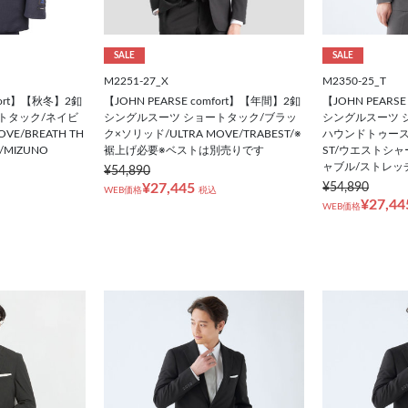
SALE
SALE
M2251-27_X
M2350-25_T
mfort】【秋冬】2釦
【JOHN PEARSE comfort】【年間】2釦
【JOHN PEARS
トタック/ネイビ
シングルスーツ ショートタック/ブラッ
シングルスーツ 
VE/BREATH TH
ク×ソリッド/ULTRA MOVE/TRABEST/※
ハウンドトゥース/U
MIZUNO
裾上げ必要※ベストは別売りです
ST/ウエストシ
ャブル/ストレッ
¥54,890
¥27,445
¥54,890
WEB価格
税込
¥27,44
WEB価格