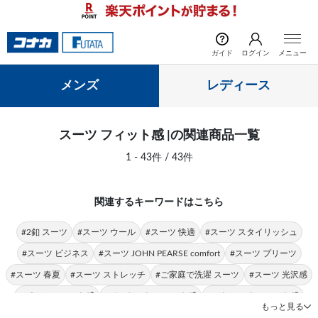
前の画像
次の
ガイド
ログイン
メニュー
メンズ
レディース
スーツ フィット感 |の関連商品一覧
1 - 43件 / 43件
関連するキーワードはこちら
#2釦 スーツ
#スーツ ウール
#スーツ 快適
#スーツ スタイリッシュ
#スーツ ビジネス
#スーツ JOHN PEARSE comfort
#スーツ プリーツ
#スーツ 春夏
#スーツ ストレッチ
#ご家庭で洗濯 スーツ
#スーツ 光沢感
#パンツ フィット感
#ジャケット フィット感
#ストレッチ フィット感
もっと見る
#シングルスーツ フィット感
#スラックス フィット感
#軽量 フィット感