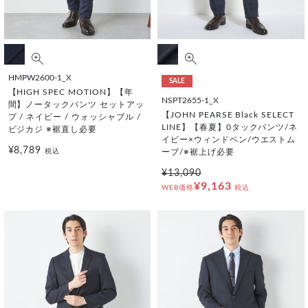
HMPW2600-1_X
SALE
【HIGH SPEC MOTION】【年
NSPT2655-1_X
間】ノータックパンツ セットアッ
【JOHN PEARSE Black SELECT
プ / ネイビー / ウォッシャブル /
LINE】【春夏】0タックパンツ/ネ
ビジカジ ※裾直し必要
イビー×ウィンドペン/ウエストム
¥8,789
税込
ーブ/※裾上げ必要
¥13,090
¥9,163
WEB価格
税込