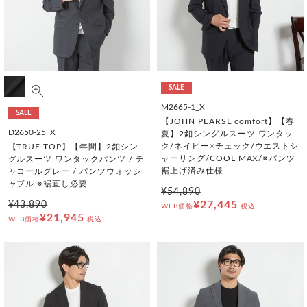
SALE
M2665-1_X
SALE
【JOHN PEARSE comfort】【春
D2650-25_X
夏】2釦シングルスーツ ワンタッ
ク/ネイビー×チェック/ウエストシ
【TRUE TOP】【年間】2釦シン
ャーリング/COOL MAX/※パンツ
グルスーツ ワンタックパンツ / チ
裾上げ済み仕様
ャコールグレー / パンツウォッシ
ャブル ※裾直し必要
¥54,890
¥27,445
¥43,890
WEB価格
税込
¥21,945
WEB価格
税込