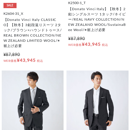
K2500-1_T
SALE
【Donato Vinci Italy】【秋冬】2
K2604-31_X
釦シングルスーツ 1タック/ネイビ
ー/REAL NAVY COLLECTION/N
【Donato Vinci Italy CLASSIC
EW ZEALAND WOOL/SustainaB
O】【秋冬】3釦段返りスーツ 2タ
ee Wool/※裾上げ必要
ック/ブラウン×ハウンドトゥース/
REAL BROWN COLLECTION/NE
¥87,890
W ZEALAND LIMITED WOOL/※
¥43,945
WEB価格
税込
裾上げ必要
¥87,890
¥43,945
WEB価格
税込