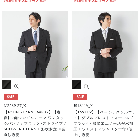
¥32,945
¥32,945
WEB価格
税込
WEB価格
税込
SALE
SALE
M2569-27_X
JS1641V_X
【JOHN PEARSE White】【春
【JASLEY】【ベーシックシルエッ
夏】2釦シングルスーツ ワンタッ
ト】ダブルブレストフォーマル /
クパンツ / ブラック×ストライプ /
ブラック/ 濃染加工 / 生活撥水加
SHOWER CLEAN / 形状安定 ※裾
工 / ウエストアジャスター付※裾
直し必要
上げ必要