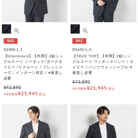
SALE
SALE
D2300-1_T
D2650-1_X
【Unpressure】【年間】2釦シン
【TRUE TOP】【年間】2釦シン
グルスーツ ノータック/ダークネ
グルスーツ ワンタックパンツ / ネ
イビー /リクルート / フレッシャ
イビー / パンツウォッシャブル ※
ーズ / インターン対応 / ※裾直し
裾直し必要
必要
¥43,890
¥43,890
¥21,945
WEB価格
税込
¥21,945
WEB価格
税込