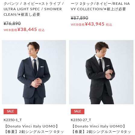
クパンツ / ネイビー×ストライプ /
ーツ 2タック/ネイビー/REAL NA
ULTRA LIGHT SPEC / SHOWER
VY COLLECTION/※裾上げ必要
CLEAN/※裾直し必要
¥87,890
¥76,890
¥43,945
WEB価格
税込
¥38,445
WEB価格
税込
SALE
SALE
K2350-1_T
K2350-27_T
【Donato Vinci Italy UOMO】
【Donato Vinci Italy UOMO】
【春夏】2釦シングルスーツ 0タッ
【春夏】2釦シングルスーツ 0タッ