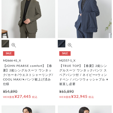
SALE
SALE
M2666-41_X
M2557-1_X
【JOHN PEARSE comfort】【春
【TRUE TOP】【春夏】2釦シン
夏】2釦シングルスーツ ワンタッ
グルスーツ ワンタックパンツ ス
ク/カーキ/ウエストシャーリング/
ペアパンツ付 / ネイビー×ウィン
COOL MAX/※パンツ裾上げ済み
ドペン / パンツウォッシャブル ※
仕様
裾直し必要
¥54,890
¥65,890
¥27,445
¥32,945
WEB価格
税込
WEB価格
税込