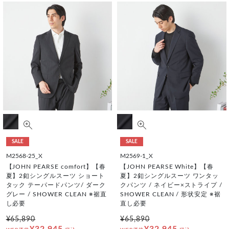
SALE
SALE
M2568-25_X
M2569-1_X
【JOHN PEARSE comfort】【春
【JOHN PEARSE White】【春
夏】2釦シングルスーツ ショート
夏】2釦シングルスーツ ワンタッ
タック テーパードパンツ/ ダーク
クパンツ / ネイビー×ストライプ /
グレー / SHOWER CLEAN ※裾直
SHOWER CLEAN / 形状安定 ※裾
し必要
直し必要
¥65,890
¥65,890