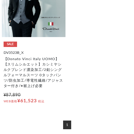
SALE
DV3523B_X
【Donato Vinci Italy UOMO】
【スリムシルエット】カシミヤシ
ルクブレンド濃染加工/2釦シング
ルフォーマルスーツ 0タックパン
ツ/防虫加工/導電性繊維/アジャス
ター付き/※裾上げ必要
¥87,890
¥61,523
WEB価格
税込
1