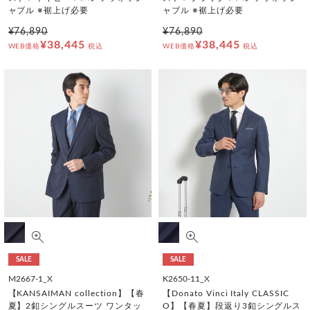
ャブル ※裾上げ必要
ャブル ※裾上げ必要
¥76,890
¥76,890
¥38,445
¥38,445
WEB価格
税込
WEB価格
税込
SALE
SALE
M2667-1_X
K2650-11_X
【KANSAIMAN collection】【春
【Donato Vinci Italy CLASSIC
夏】2釦シングルスーツ ワンタッ
O】【春夏】段返り3釦シングルス