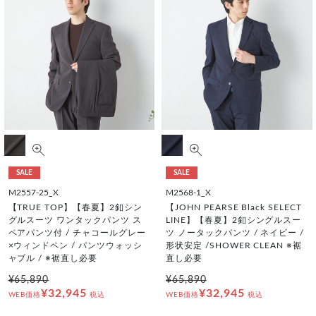
SALE
SALE
M2557-25_X
M2568-1_X
【TRUE TOP】【春夏】2釦シン
【JOHN PEARSE Black SELECT
グルスーツ ワンタックパンツ ス
LINE】【春夏】2釦シングルスー
ペアパンツ付 / チャコールグレー
ツ ノータックパンツ / ネイビー /
×ウィンドペン / パンツウォッシ
形状安定 /SHOWER CLEAN ※裾
ャブル / ※裾直し必要
直し必要
¥65,890
¥65,890
¥32,945
¥32,945
WEB価格
税込
WEB価格
税込