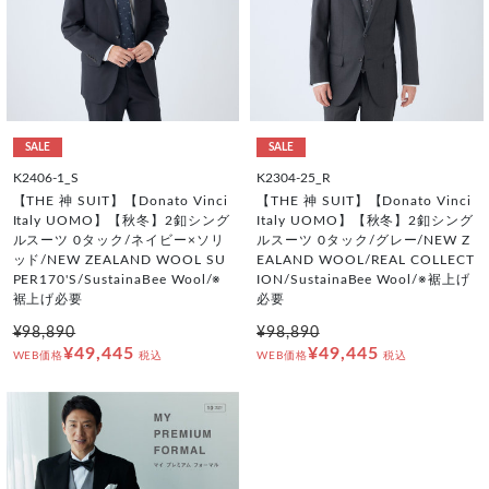
SALE
SALE
K2406-1_S
K2304-25_R
【THE 神 SUIT】【Donato Vinci
【THE 神 SUIT】【Donato Vinci
Italy UOMO】【秋冬】2釦シング
Italy UOMO】【秋冬】2釦シング
ルスーツ 0タック/ネイビー×ソリ
ルスーツ 0タック/グレー/NEW Z
ッド/NEW ZEALAND WOOL SU
EALAND WOOL/REAL COLLECT
PER170'S/SustainaBee Wool/※
ION/SustainaBee Wool/※裾上げ
裾上げ必要
必要
¥98,890
¥98,890
¥49,445
¥49,445
WEB価格
税込
WEB価格
税込