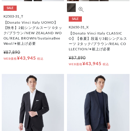
SALE
K2503-31_T
SALE
【Donato Vinci Italy UOMO】
K2650-31_X
【秋冬】2釦シングルスーツ 0タッ
ク/ブラウン/NEW ZEALAND WO
【Donato Vinci Italy CLASSIC
OL/REAL BROWN/SustainaBee
O】【春夏】段返り3釦シングルス
Wool/※裾上げ必要
ーツ 2タック/ブラウン/REAL CO
LLECTION/※裾上げ必要
¥87,890
¥43,945
¥87,890
WEB価格
税込
¥43,945
WEB価格
税込