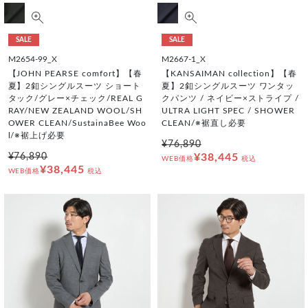
SALE
SALE
M2654-99_X
M2667-1_X
【JOHN PEARSE comfort】【春
【KANSAIMAN collection】【春
夏】2釦シングルスーツ ショート
夏】2釦シングルスーツ ワンタッ
タック/グレー×チェック/REAL G
クパンツ / ネイビー×ストライプ /
RAY/NEW ZEALAND WOOL/SH
ULTRA LIGHT SPEC / SHOWER
OWER CLEAN/SustainaBee Woo
CLEAN/※裾直し必要
l/※裾上げ必要
¥76,890
¥76,890
¥38,445
WEB価格
税込
¥38,445
WEB価格
税込