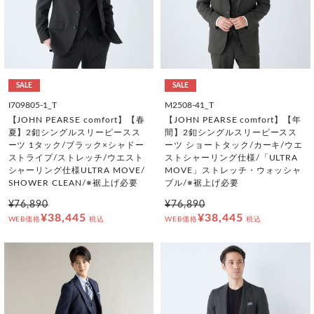
SALE
SALE
I709805-1_T
M2508-41_T
【JOHN PEARSE comfort】【春
【JOHN PEARSE comfort】【年
夏】2釦シングルスリーピースス
間】2釦シングルスリーピースス
ーツ 1タック/ブラック×シャドー
ーツ ショートタック/カーキ/ウエ
ストライプ/ストレッチ/ウエスト
ストシャーリング仕様/「ULTRA
シャーリング仕様ULTRA MOVE/
MOVE」ストレッチ・ウォッシャ
SHOWER CLEAN/※裾上げ必要
ブル/※裾上げ必要
¥76,890
¥76,890
¥38,445
¥38,445
WEB価格
税込
WEB価格
税込