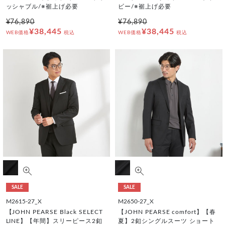
ッシャブル/※裾上げ必要
ビー/※裾上げ必要
¥76,890
¥76,890
¥38,445
¥38,445
WEB価格
税込
WEB価格
税込
SALE
SALE
M2615-27_X
M2650-27_X
【JOHN PEARSE Black SELECT
【JOHN PEARSE comfort】【春
LINE】【年間】スリーピース2釦
夏】2釦シングルスーツ ショート