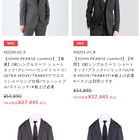
SALE
SALE
M2350-25_S
M2251-27_R
【JOHN PEARSE comfort】【春
【JOHN PEARSE comfort】【年
夏】2釦シングルスーツ ショート
間】2釦シングルスーツ ショート
タック/グレー×ハウンドトゥース/
タック/ブラック×ソリッド/ULTR
ULTRA MOVE/TRABEST/ウエス
A MOVE/TRABEST/※裾上げ必要
トシャーリング仕様/ウォッシャブ
※ベストは別売りです
ル/ストレッチ/※裾上げ必要
¥54,890
¥54,890
¥27,445
WEB価格
税込
¥27,445
WEB価格
税込