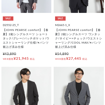
SALE
SALE
D2552-25_T
M2665-1_X
【JOHN PEARSE comfort】【春
【JOHN PEARSE comfort】【春
夏】2釦シングルスーツ ショート
夏】2釦シングルスーツ ワンタッ
タック/グレー/パッチポケット/ウ
ク/ネイビー×チェック/ウエストシ
エストシャーリング仕様/※パンツ
ャーリング/COOL MAX/※パンツ
裾上げ済み仕様
裾上げ済み仕様
¥43,890
¥54,890
¥21,945
¥27,445
WEB価格
税込
WEB価格
税込