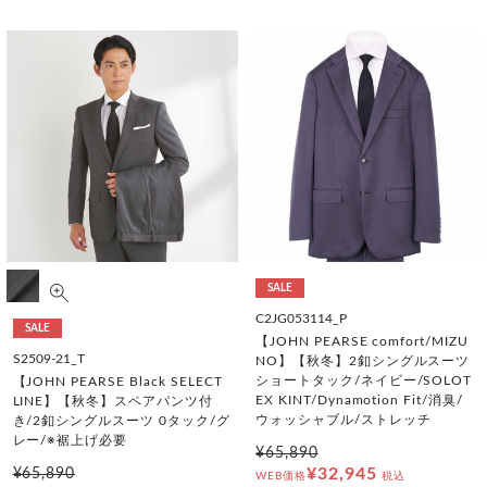
SALE
C2JG053114_P
SALE
【JOHN PEARSE comfort/MIZU
S2509-21_T
NO】【秋冬】2釦シングルスーツ
ショートタック/ネイビー/SOLOT
【JOHN PEARSE Black SELECT
EX KINT/Dynamotion Fit/消臭/
LINE】【秋冬】スペアパンツ付
ウォッシャブル/ストレッチ
き/2釦シングルスーツ 0タック/グ
レー/※裾上げ必要
¥65,890
¥32,945
¥65,890
WEB価格
税込