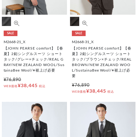
SALE
SALE
M2668-21_X
M2668-31_X
【JOHN PEARSE comfort】【春
【JOHN PEARSE comfort】【春
夏】2釦シングルスーツ ショート
夏】2釦シングルスーツ ショート
タック/グレー×チェック/REAL G
タック/ブラウン×チェック/REAL
RAY/NEW ZEALAND WOOL/Sus
BROWN/NEW ZEALAND WOO
tainaBee Wool/※裾上げ必要
L/SustainaBee Wool/※裾上げ必
要
¥76,890
¥38,445
¥76,890
WEB価格
税込
¥38,445
WEB価格
税込