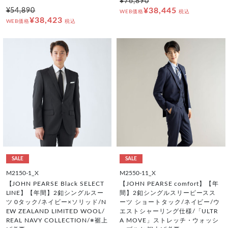
¥76,890
¥38,445
¥54,890
WEB価格
税込
¥38,423
WEB価格
税込
SALE
SALE
M2150-1_X
M2550-11_X
【JOHN PEARSE Black SELECT
【JOHN PEARSE comfort】【年
LINE】【年間】2釦シングルスー
間】2釦シングルスリーピースス
ツ 0タック/ネイビー×ソリッド/N
ーツ ショートタック/ネイビー/ウ
EW ZEALAND LIMITED WOOL/
エストシャーリング仕様/「ULTR
REAL NAVY COLLECTION/※裾上
A MOVE」ストレッチ・ウォッシ