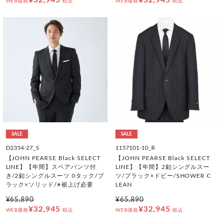
¥32,945
¥32,945
WEB価格
税込
WEB価格
税込
SALE
SALE
D2354-27_S
1157101-10_R
【JOHN PEARSE Black SELECT
【JOHN PEARSE Black SELECT
LINE】【年間】スペアパンツ付
LINE】【年間】2釦シングルスー
き/2釦シングルスーツ 0タック/ブ
ツ/ブラック×ドビー/SHOWER C
ラック×ソリッド/※裾上げ必要
LEAN
¥65,890
¥65,890
¥32,945
¥32,945
WEB価格
税込
WEB価格
税込