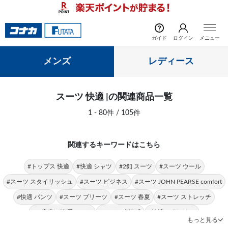
前の画像
次の
ガイド
ログイン
メニュー
メンズ
レディース
スーツ 快適 |の関連商品一覧
1 - 80件 / 105件
関連するキーワードはこちら
#トップス 快適
#快適 シャツ
#2釦 スーツ
#スーツ ウール
#スーツ スタイリッシュ
#スーツ ビジネス
#スーツ JOHN PEARSE comfort
#快適 パンツ
#スーツ プリーツ
#スーツ 春夏
#スーツ ストレッチ
#ご家庭で洗濯 スーツ
#スーツ 光沢感
#快適 スラックス
もっと見る
#シングルスーツ 快適
#ポロシャツ 快適
#快適 ストレッチ