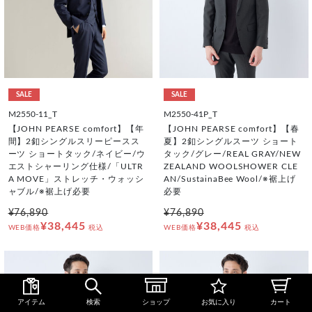
SALE
SALE
M2550-11_T
M2550-41P_T
【JOHN PEARSE comfort】【年
【JOHN PEARSE comfort】【春
間】2釦シングルスリーピースス
夏】2釦シングルスーツ ショート
ーツ ショートタック/ネイビー/ウ
タック/グレー/REAL GRAY/NEW
エストシャーリング仕様/「ULTR
ZEALAND WOOLSHOWER CLE
A MOVE」ストレッチ・ウォッシ
AN/SustainaBee Wool/※裾上げ
ャブル/※裾上げ必要
必要
¥76,890
¥76,890
¥38,445
¥38,445
WEB価格
税込
WEB価格
税込
アイテム
検索
ショップ
お気に入り
カート