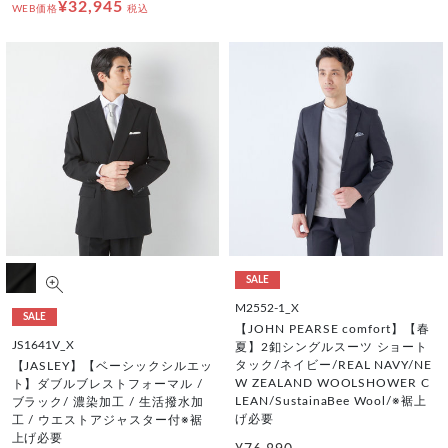
¥32,945
WEB価格
税込
SALE
M2552-1_X
SALE
【JOHN PEARSE comfort】【春
JS1641V_X
夏】2釦シングルスーツ ショート
タック/ネイビー/REAL NAVY/NE
【JASLEY】【ベーシックシルエッ
W ZEALAND WOOLSHOWER C
ト】ダブルブレストフォーマル /
LEAN/SustainaBee Wool/※裾上
ブラック/ 濃染加工 / 生活撥水加
げ必要
工 / ウエストアジャスター付※裾
上げ必要