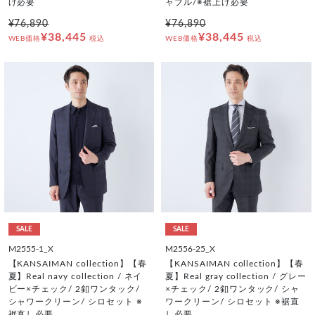
げ必要
ャブル/※裾上げ必要
¥76,890
¥76,890
¥38,445
¥38,445
WEB価格
税込
WEB価格
税込
SALE
SALE
M2555-1_X
M2556-25_X
【KANSAIMAN collection】【春
【KANSAIMAN collection】【春
夏】Real navy collection / ネイ
夏】Real gray collection / グレー
ビー×チェック/ 2釦ワンタック/
×チェック/ 2釦ワンタック/ シャ
シャワークリーン/ シロセット ※
ワークリーン/ シロセット ※裾直
裾直し必要
し必要