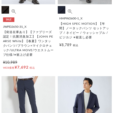
HMPW2600-1_X
SALE
【HIGH SPEC MOTION】【年
JWPD2650-31_X
間】ノータックパンツ セットアッ
【発送在庫あり】【ファブリーズ
プ / ネイビー / ウォッシャブル /
認定！抗菌消臭加工】【JOHN PE
ビジカジ ※裾直し必要
ARSE White】【春夏】ワンタッ
¥8,789
税込
クパンツ/ブラウン×マイクロチェ
ック/ULTRA MOVE/ウエストムー
ブ仕様/※裾上げ必要
¥10,989
¥7,692
WEB価格
税込