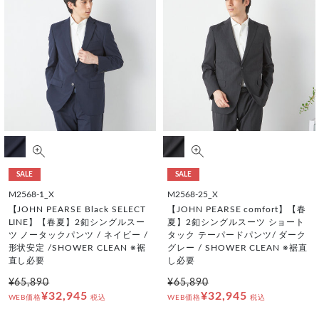
SALE
SALE
M2568-1_X
M2568-25_X
【JOHN PEARSE Black SELECT
【JOHN PEARSE comfort】【春
LINE】【春夏】2釦シングルスー
夏】2釦シングルスーツ ショート
ツ ノータックパンツ / ネイビー /
タック テーパードパンツ/ ダーク
形状安定 /SHOWER CLEAN ※裾
グレー / SHOWER CLEAN ※裾直
直し必要
し必要
¥65,890
¥65,890
¥32,945
¥32,945
WEB価格
税込
WEB価格
税込