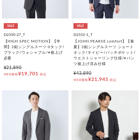
SALE
SALE
D2350-27_T
D2552-1_T
【HIGH SPEC MOTION】【年
【JOHN PEARSE comfort】【春
間】2釦シングルスーツ 0タック/
夏】2釦シングルスーツ ショート
ブラック/ウォシャブル/※裾上げ
タック/ネイビー/パッチポケット/
必要
ウエストシャーリング仕様/※パン
ツ裾上げ済み仕様
¥21,890
¥19,701
¥43,890
WEB価格
税込
¥21,945
WEB価格
税込