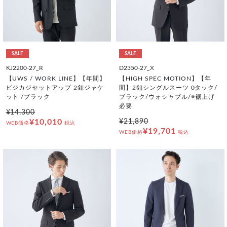
SALE
SALE
KJ2200-27_R
D2350-27_X
【UWS / WORK LINE】【年間】
【HIGH SPEC MOTION】【年
ビジカジセットアップ 2釦ジャケ
間】2釦シングルスーツ 0タック/
ット /ブラック
ブラック/ウォシャブル/※裾上げ
必要
¥14,300
¥10,010
¥21,890
WEB価格
税込
¥19,701
WEB価格
税込