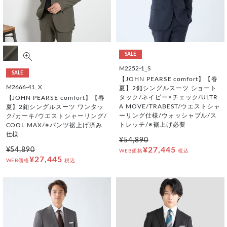
SALE
M2252-1_S
SALE
【JOHN PEARSE comfort】【春
M2666-41_X
夏】2釦シングルスーツ ショート
タック/ネイビー×チェック/ULTR
【JOHN PEARSE comfort】【春
A MOVE/TRABEST/ウエストシャ
夏】2釦シングルスーツ ワンタッ
ーリング仕様/ウォッシャブル/ス
ク/カーキ/ウエストシャーリング/
トレッチ/※裾上げ必要
COOL MAX/※パンツ裾上げ済み
仕様
¥54,890
¥27,445
¥54,890
WEB価格
税込
¥27,445
WEB価格
税込