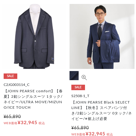
SALE
C2JG003114_C
SALE
【JOHN PEARSE comfort】【春
S2508-1_T
夏】2釦シングルスーツ 1タック/
ネイビー/ULTRA MOVE/MIZUN
【JOHN PEARSE Black SELECT
O/ICE TOUCH
LINE】【秋冬】スペアパンツ付
き/2釦シングルスーツ 0タック/ネ
¥65,890
イビー/※裾上げ必要
¥32,945
WEB価格
税込
¥65,890
¥32,945
WEB価格
税込