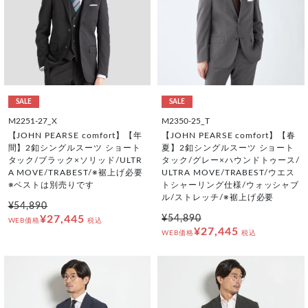
SALE
SALE
M2251-27_X
M2350-25_T
【JOHN PEARSE comfort】【年
【JOHN PEARSE comfort】【春
間】2釦シングルスーツ ショート
夏】2釦シングルスーツ ショート
タック/ブラック×ソリッド/ULTR
タック/グレー×ハウンドトゥース/
A MOVE/TRABEST/※裾上げ必要
ULTRA MOVE/TRABEST/ウエス
※ベストは別売りです
トシャーリング仕様/ウォッシャブ
ル/ストレッチ/※裾上げ必要
¥54,890
¥27,445
¥54,890
WEB価格
税込
¥27,445
WEB価格
税込