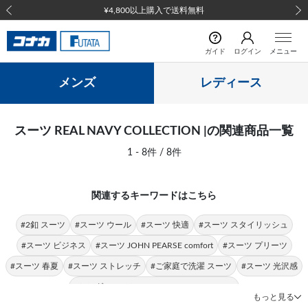
¥4,800以上購入で送料無料
前の画像
次の
ガイド
ログイン
メニュー
メンズ
レディース
スーツ REAL NAVY COLLECTION |の関連商品一覧
1 - 8件 / 8件
関連するキーワードはこちら
#2釦 スーツ
#スーツ ウール
#スーツ 快適
#スーツ スタイリッシュ
#スーツ ビジネス
#スーツ JOHN PEARSE comfort
#スーツ プリーツ
#スーツ 春夏
#スーツ ストレッチ
#ご家庭で洗濯 スーツ
#スーツ 光沢感
#シングルスーツ REAL NAVY COLLECTION
もっと見る