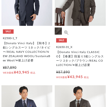
SALE
K2500-1_T
SALE
【Donato Vinci Italy】【秋冬】2
K2650-31_X
釦シングルスーツ 1タック/ネイビ
ー/REAL NAVY COLLECTION/N
【Donato Vinci Italy CLASSIC
EW ZEALAND WOOL/SustainaB
O】【春夏】段返り3釦シングルス
ee Wool/※裾上げ必要
ーツ 2タック/ブラウン/REAL CO
LLECTION/※裾上げ必要
¥87,890
¥43,945
¥87,890
WEB価格
税込
¥43,945
WEB価格
税込