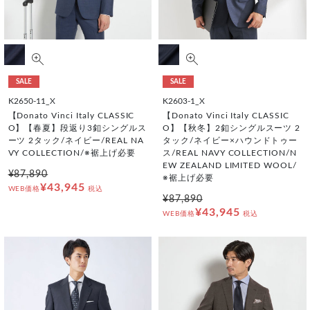
SALE
SALE
K2650-11_X
K2603-1_X
【Donato Vinci Italy CLASSIC
【Donato Vinci Italy CLASSIC
O】【春夏】段返り3釦シングルス
O】【秋冬】2釦シングルスーツ 2
ーツ 2タック/ネイビー/REAL NA
タック/ネイビー×ハウンドトゥー
VY COLLECTION/※裾上げ必要
ス/REAL NAVY COLLECTION/N
EW ZEALAND LIMITED WOOL/
¥87,890
※裾上げ必要
¥43,945
WEB価格
税込
¥87,890
¥43,945
WEB価格
税込