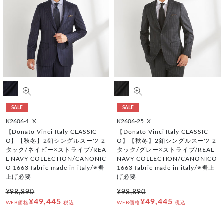
SALE
SALE
K2606-1_X
K2606-25_X
【Donato Vinci Italy CLASSIC
【Donato Vinci Italy CLASSIC
O】【秋冬】2釦シングルスーツ 2
O】【秋冬】2釦シングルスーツ 2
タック/ネイビー×ストライプ/REA
タック/グレー×ストライプ/REAL
L NAVY COLLECTION/CANONIC
NAVY COLLECTION/CANONICO
O 1663 fabric made in italy/※裾
1663 fabric made in italy/※裾上
上げ必要
げ必要
¥98,890
¥98,890
¥49,445
¥49,445
WEB価格
税込
WEB価格
税込