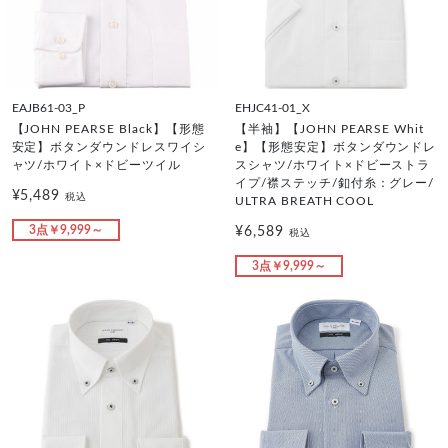
EAJB61-03_P
EHJC41-01_X
【JOHN PEARSE Black】【形態
【半袖】【JOHN PEARSE Whit
安定】ボタンダウンドレスワイシ
e】【形態安定】ボタンダウンドレ
ャツ/ホワイト×ドビーツイル
スシャツ/ホワイト×ドビーストラ
イプ/襟ステッチ/釦付糸：グレー/
¥5,489
税込
ULTRA BREATH COOL
3点￥9,999～
¥6,589
税込
3点￥9,999～