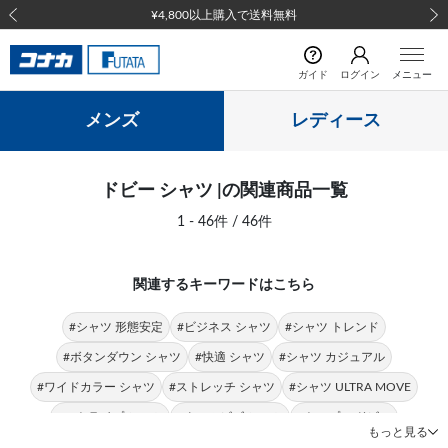
¥4,800以上購入で送料無料
前の画像
次の
ガイド
ログイン
メニュー
メンズ
レディース
ドビー シャツ |の関連商品一覧
1 - 46件 / 46件
関連するキーワードはこちら
#シャツ 形態安定
#ビジネス シャツ
#シャツ トレンド
#ボタンダウン シャツ
#快適 シャツ
#シャツ カジュアル
#ワイドカラー シャツ
#ストレッチ シャツ
#シャツ ULTRA MOVE
#ストライプ シャツ
#クールビズ シャツ
#トップス ドビー
もっと見る
#ドビー 形態安定シャツ
#オーダーシャツ ドビー
#ドビー 形態安定