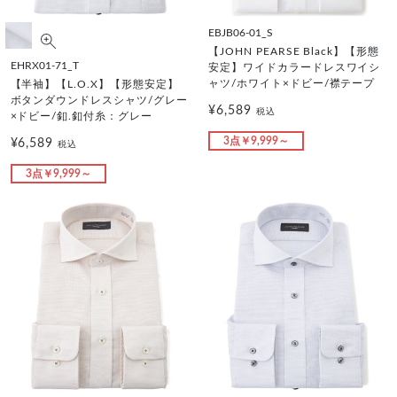
EBJB06-01_S
【JOHN PEARSE Black】【形態
EHRX01-71_T
安定】ワイドカラードレスワイシ
ャツ/ホワイト×ドビー/襟テープ
【半袖】【L.O.X】【形態安定】
ボタンダウンドレスシャツ/グレー
¥6,589
税込
×ドビー/釦.釦付糸：グレー
3点￥9,999～
¥6,589
税込
3点￥9,999～