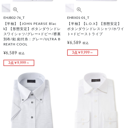
EHJB02-76_T
EHRX01-01_T
【半袖】【JOHN PEARSE Blac
【半袖】【L.O.X】【形態安定】
k】【形態安定】ボタンダウンドレ
ボタンダウンドレスシャツ/ホワイ
スワイシャツ/グレー×ドビー/襟裏
ト×ドビーストライプ
別布/釦.釦付糸：グレー/ULTRA B
¥6,589
税込
REATH COOL
3点￥9,999～
¥6,589
税込
3点￥9,999～