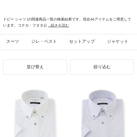
#ドビー コットン
#ドビー 日本縫製
#ドビー ニット素材
#ドビー チェック
#ドビー ストライプ
ドビー シャツ |の関連商品一覧の検索結果です。現在46アイテムをご用意して
います。コナカ・フタタ公
...続きを読む
スーツ
ジレ・ベスト
セットアップ
ジャケット
並び替え
絞り込む