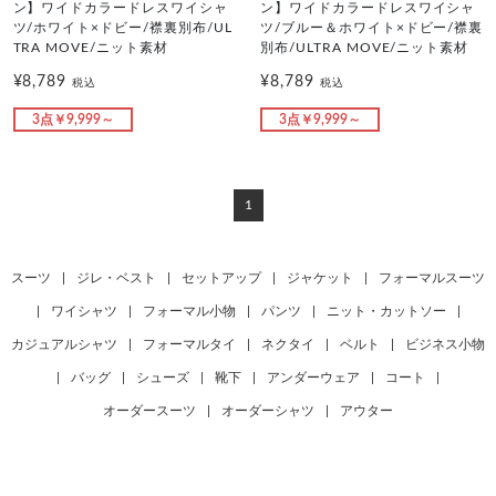
ン】ワイドカラードレスワイシャ
ン】ワイドカラードレスワイシャ
ツ/ホワイト×ドビー/襟裏別布/UL
ツ/ブルー＆ホワイト×ドビー/襟裏
TRA MOVE/ニット素材
別布/ULTRA MOVE/ニット素材
¥8,789
¥8,789
税込
税込
3点￥9,999～
3点￥9,999～
1
スーツ
|
ジレ・ベスト
|
セットアップ
|
ジャケット
|
フォーマルスーツ
|
ワイシャツ
|
フォーマル小物
|
パンツ
|
ニット・カットソー
|
カジュアルシャツ
|
フォーマルタイ
|
ネクタイ
|
ベルト
|
ビジネス小物
|
バッグ
|
シューズ
|
靴下
|
アンダーウェア
|
コート
|
オーダースーツ
|
オーダーシャツ
|
アウター