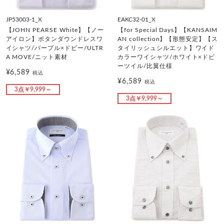
JP53003-1_X
EAKC32-01_X
【JOHN PEARSE White】【ノー
【for Special Days】【KANSAIM
アイロン】ボタンダウンドレスワ
AN collection】【形態安定】【ス
イシャツ/パープル×ドビー/ULTR
タイリッシュシルエット】ワイド
A MOVE/ニット素材
カラーワイシャツ/ホワイト×ドビ
ーツイル/比翼仕様
¥6,589
税込
¥6,589
税込
3点￥9,999～
3点￥9,999～