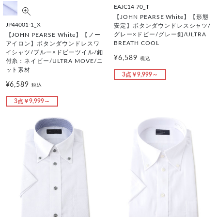
EAJC14-70_T
【JOHN PEARSE White】【形態
JP44001-1_X
安定】ボタンダウンドレスシャツ/
グレー×ドビー/グレー釦/ULTRA
【JOHN PEARSE White】【ノー
BREATH COOL
アイロン】ボタンダウンドレスワ
イシャツ/ブルー×ドビーツイル/釦
¥6,589
税込
付糸：ネイビー/ULTRA MOVE/ニ
ット素材
3点￥9,999～
¥6,589
税込
3点￥9,999～