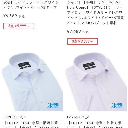
安定】ワイドカラードレスワイシ
シャツ】【半袖】【Donato Vinci
ャツ/ホワイト×ドビー/襟テープ
Italy Uomo】【STYLISH】【ノー
アイロン】ワイドカラードレスワ
¥6,589
税込
イシャツ/ホワイト×ドビー/襟裏別
布/ULTRA MOVE/ニット素材
3点￥9,999～
¥7,689
税込
3点￥9,999～
EXVN03-10_X
EXVN03-60_X
【FREEZETECH 氷撃：酷暑対策
【FREEZETECH 氷撃：酷暑対策