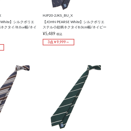
X
HJP20-2JKS_BU_X
E White】シルクポリエ
【JOHN PEARSE White】シルクポリエ
クタイ/8.0㎝幅/ネイ
ステル小紋柄ネクタイ8.0cm幅/ネイビー
¥5,489
税込
3点￥9,999～