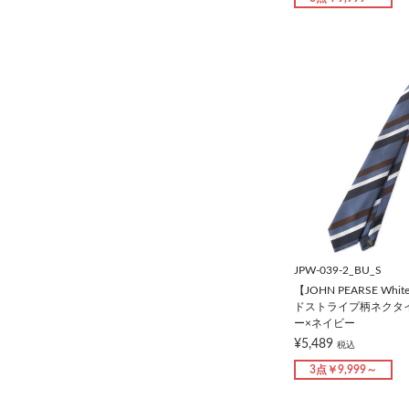
JPW-039-2_BU_S
【JOHN PEARSE W
ドストライプ柄ネクタイ/
ー×ネイビー
¥5,489
税込
3点￥9,999～