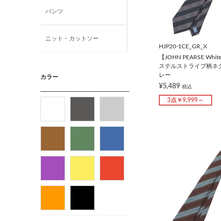
パンツ
ニット・カットソー
HJP20-1CE_GR_X
【JOHN PEARSE W
カジュアルシャツ
ステルストライプ柄ネクタ
レー
カラー
¥5,489
税込
アウター
3点￥9,999～
フォーマルタイ
ネクタイ
ベルト
ビジネス小物