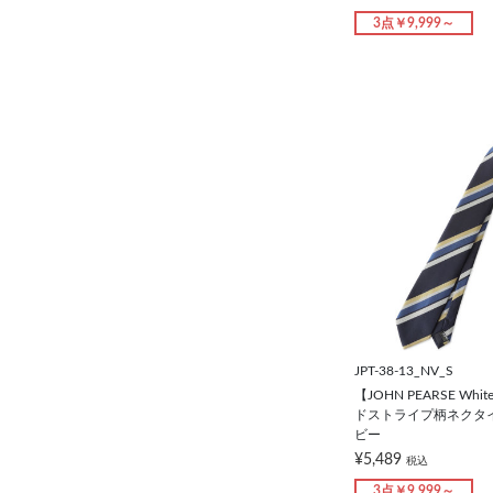
3点￥9,999～
JPT-38-13_NV_S
【JOHN PEARSE W
ドストライプ柄ネクタイ/
ビー
¥5,489
税込
3点￥9,999～