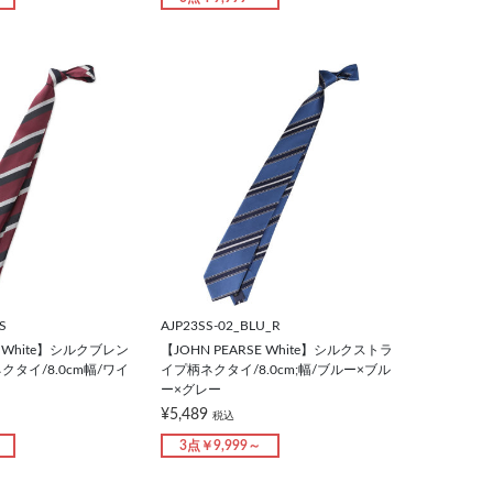
S
AJP23SS-02_BLU_R
E White】シルクブレン
【JOHN PEARSE White】シルクストラ
タイ/8.0cm幅/ワイ
イプ柄ネクタイ/8.0cm;幅/ブルー×ブル
ー×グレー
¥5,489
税込
3点￥9,999～