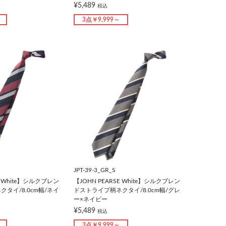
¥5,489
税込
3点￥9,999～
JPT-39-3_GR_S
E White】シルクブレン
【JOHN PEARSE White】シルクブレン
タイ/8.0cm幅/ネイ
ドストライプ柄ネクタイ/8.0cm幅/グレ
ー×ネイビー
¥5,489
税込
3点￥9,999～