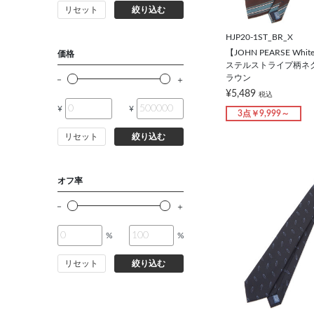
リセット
絞り込む
バッグ
HJP20-1ST_BR_X
シューズ
【JOHN PEARSE W
価格
ステルストライプ柄ネクタ
ラウン
靴下
¥5,489
税込
¥
¥
3点￥9,999～
アンダーウェア
リセット
絞り込む
コート
オフ率
オーダースーツ
%
%
オーダーシャツ
リセット
絞り込む