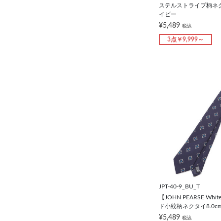
ステルストライプ柄ネクタ
イビー
¥5,489
税込
3点￥9,999～
JPT-40-9_BU_T
【JOHN PEARSE W
ド小紋柄ネクタイ8.0c
¥5,489
税込