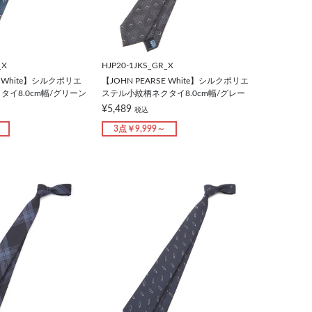
_X
HJP20-1JKS_GR_X
E White】シルクポリエ
【JOHN PEARSE White】シルクポリエ
イ8.0cm幅/グリーン
ステル小紋柄ネクタイ8.0cm幅/グレー
¥5,489
税込
3点￥9,999～