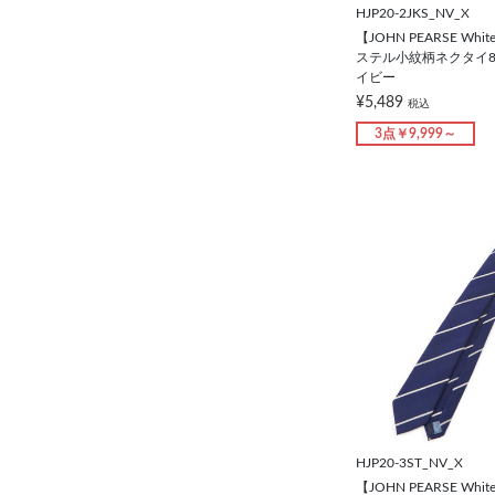
HJP20-2JKS_NV_X
【JOHN PEARSE W
ステル小紋柄ネクタイ8.
イビー
¥5,489
税込
3点￥9,999～
HJP20-3ST_NV_X
【JOHN PEARSE W