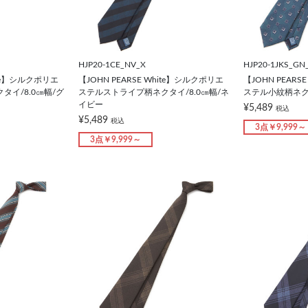
HJP20-1CE_NV_X
HJP20-1JKS_GN
hite】シルクポリエ
【JOHN PEARSE White】シルクポリエ
【JOHN PEARS
イ/8.0㎝幅/グ
ステルストライプ柄ネクタイ/8.0㎝幅/ネ
ステル小紋柄ネクタ
イビー
¥5,489
税込
¥5,489
税込
3点￥9,999～
3点￥9,999～