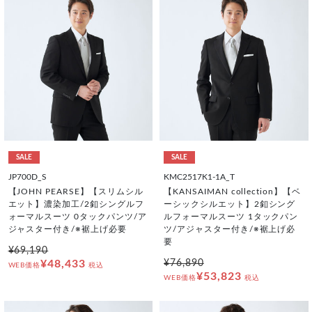
SALE
SALE
JP700D_S
KMC2517K1-1A_T
【JOHN PEARSE】【スリムシル
【KANSAIMAN collection】【ベ
エット】濃染加工/2釦シングルフ
ーシックシルエット】2釦シング
ォーマルスーツ 0タックパンツ/ア
ルフォーマルスーツ 1タックパン
ジャスター付き/※裾上げ必要
ツ/アジャスター付き/※裾上げ必
要
¥69,190
¥48,433
¥76,890
WEB価格
税込
¥53,823
WEB価格
税込