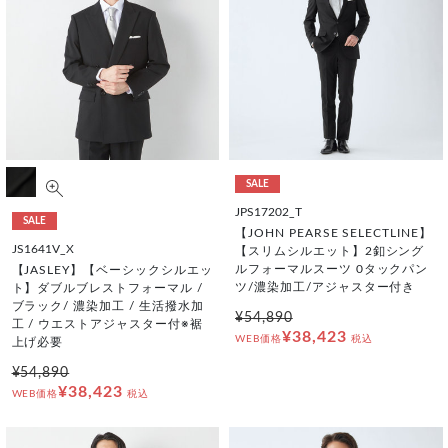
SALE
JPS17202_T
SALE
【JOHN PEARSE SELECTLINE】
JS1641V_X
【スリムシルエット】2釦シング
ルフォーマルスーツ 0タックパン
【JASLEY】【ベーシックシルエッ
ツ/濃染加工/アジャスター付き
ト】ダブルブレストフォーマル /
ブラック/ 濃染加工 / 生活撥水加
¥54,890
工 / ウエストアジャスター付※裾
¥38,423
WEB価格
税込
上げ必要
¥54,890
¥38,423
WEB価格
税込