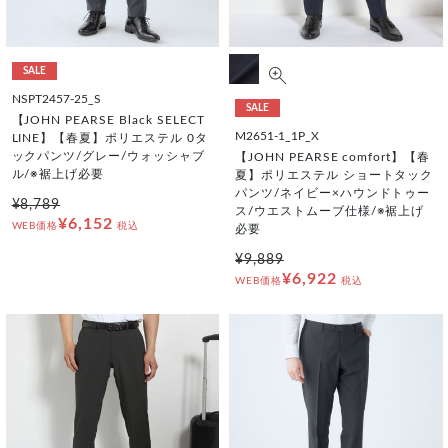
SALE
NSPT2457-25_S
SALE
【JOHN PEARSE Black SELECT
M2651-1_1P_X
LINE】【春夏】ポリエステル 0タ
ックパンツ/グレー/ウォッシャブ
【JOHN PEARSE comfort】【春
ル/※裾上げ必要
夏】ポリエステル ショートタック
パンツ/ネイビー×ハウンドトゥー
¥8,789
ス/ウエストムーブ仕様/※裾上げ
¥6,152
WEB価格
税込
必要
¥9,889
¥6,922
WEB価格
税込