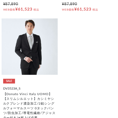
¥87,890
¥87,890
¥61,523
¥61,523
WEB価格
税込
WEB価格
税込
SALE
DV3523A_S
【Donato Vinci Italy UOMO】
【スリムシルエット】カシミヤシ
ルクブレンド濃染加工/2釦シング
ルフォーマルスーツ 0タックパン
ツ/防虫加工/導電性繊維/アジャス
ター付き/※裾上げ必要