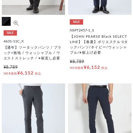
SALE
NSPT2457-1_S
SALE
【JOHN PEARSE Black SELECT
4631-11C_X
LINE】【春夏】ポリエステル 0タ
ックパンツ/ネイビー/ウォッシャ
【通年】ツータックパンツ / ブラ
ブル/※裾上げ必要
ック×無地 / ウォッシャブル / ウ
エストストレッチ / ※裾直し必要
¥8,789
¥6,152
¥8,789
WEB価格
税込
¥6,152
WEB価格
税込