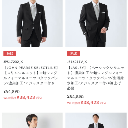
SALE
SALE
JPS17202_X
JS16211V_X
【JOHN PEARSE SELECTLINE】
【JASLEY】【ベーシックシルエッ
【スリムシルエット】2釦シング
ト】濃染加工/2釦シングルフォー
ルフォーマルスーツ 0タックパン
マルスーツ 1タックパンツ/生活撥
ツ/濃染加工/アジャスター付き
水加工/アジャスター付/※裾上げ
必要
¥54,890
¥38,423
¥54,890
WEB価格
税込
¥38,423
WEB価格
税込