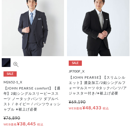
SALE
JP700F_X
SALE
【JOHN PEARSE】【スリムシル
M2652-1_X
エット】濃染加工/2釦シングルフ
ォーマルスーツ 0タックパンツ/ア
【JOHN PEARSE comfort】【通
ジャスター付き/※裾上げ必要
年】2釦シングルスリーピースス
ーツ ノータックパンツ ダブルベ
¥69,190
スト / ネイビー / パンツウォッシ
¥48,433
WEB価格
税込
ャブル ※裾上げ必要
¥76,890
¥38,445
WEB価格
税込