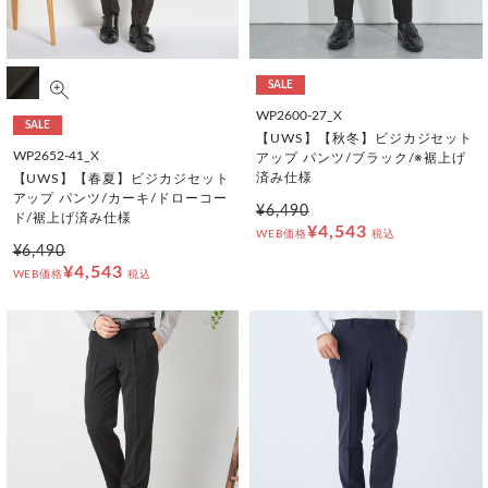
SALE
WP2600-27_X
SALE
【UWS】【秋冬】ビジカジセット
WP2652-41_X
アップ パンツ/ブラック/※裾上げ
済み仕様
【UWS】【春夏】ビジカジセット
アップ パンツ/カーキ/ドローコー
¥6,490
ド/裾上げ済み仕様
¥4,543
WEB価格
税込
¥6,490
¥4,543
WEB価格
税込