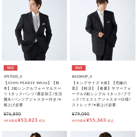
SALE
SALE
JPS7020_X
8610KNP_X
【JOHN PEARSE White】【秋
【キングサイズ K体】【究極の
冬】2釦シングルフォーマルスー
黒】【軽涼】【春夏】サマーフォ
ツ 1タックパンツ/濃染加工/生活
ーマル2釦シングル 1タック/ブラ
撥水/パンツアジャスター付き/※
ック/ウエストアジャスター仕様/
裾上げ必要
ストレッチ/※裾上げ必要
¥76,890
¥79,090
¥53,823
¥55,363
WEB価格
税込
WEB価格
税込