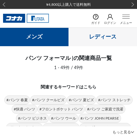
前の画像
次の
ガイド
ログイン
メニュー
メンズ
レディース
パンツ フォーマル |の関連商品一覧
1 - 49件 / 49件
関連するキーワードはこちら
#パンツ 春夏
#パンツ クールビズ
#パンツ 夏ビズ
#パンツ ストレッチ
#快適 パンツ
#フロントポケット パンツ
#パンツ ご家庭で洗濯
#パンツ ビジネス
#パンツ ウール
#パンツ JOHN PEARSE
#ワンタック パンツ
#スーツ フォーマル
#オーダースーツ フォーマル
もっと見る
#フォーマル シャツ
#ポケットチーフ フォーマル
#ジャケット フォーマル