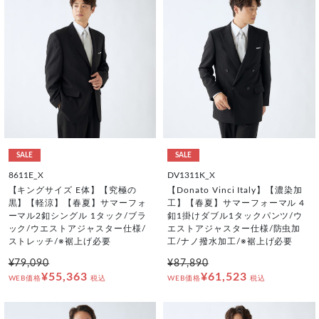
SALE
SALE
8611E_X
DV1311K_X
【キングサイズ E体】【究極の
【Donato Vinci Italy】【濃染加
黒】【軽涼】【春夏】サマーフォ
工】【春夏】サマーフォーマル 4
ーマル2釦シングル 1タック/ブラ
釦1掛けダブル1タックパンツ/ウ
ック/ウエストアジャスター仕様/
エストアジャスター仕様/防虫加
ストレッチ/※裾上げ必要
工/ナノ撥水加工/※裾上げ必要
¥79,090
¥87,890
¥55,363
¥61,523
WEB価格
税込
WEB価格
税込