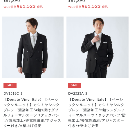
¥87,890
¥87,890
¥61,523
¥61,523
WEB価格
税込
WEB価格
税込
SALE
SALE
DV1516C_S
DV2523A_S
【Donato Vinci Italy】【ベーシ
【Donato Vinci Italy】【ベーシ
ックシルエット】カシミヤシルク
ックシルエット】カシミヤシルク
ブレンド濃染加工/4釦1掛けダブ
ブレンド濃染加工/2釦シングルフ
ルフォーマルスーツ 1タックパン
ォーマルスーツ 1タックパンツ/防
ツ/防虫加工/導電性繊維/アジャス
虫加工/導電性繊維/アジャスター
ター付き/※裾上げ必要
付き/※裾上げ必要