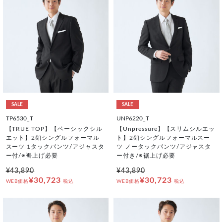
SALE
SALE
TP6530_T
UNP6220_T
【TRUE TOP】【ベーシックシル
【Unpressure】【スリムシルエッ
エット】2釦シングルフォーマル
ト】2釦シングルフォーマルスー
スーツ 1タックパンツ/アジャスタ
ツ ノータックパンツ/アジャスタ
ー付/※裾上げ必要
ー付き/※裾上げ必要
¥43,890
¥43,890
¥30,723
¥30,723
WEB価格
税込
WEB価格
税込