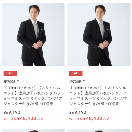
SALE
SALE
JP700E_T
JP700F_T
【JOHN PEARSE】【スリムシル
【JOHN PEARSE】【スリムシル
エット】濃染加工/2釦シングルフ
エット】濃染加工/2釦シングルフ
ォーマルスーツ 0タックパンツ/ア
ォーマルスーツ 0タックパンツ/ア
ジャスター付き/※裾上げ必要
ジャスター付き/※裾上げ必要
¥69,190
¥69,190
¥48,433
¥48,433
WEB価格
税込
WEB価格
税込