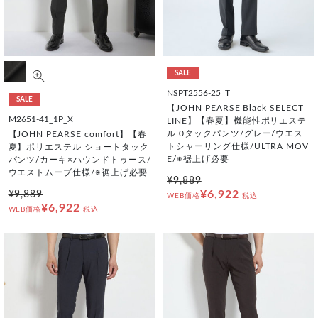
SALE
NSPT2556-25_T
SALE
【JOHN PEARSE Black SELECT
M2651-41_1P_X
LINE】【春夏】機能性ポリエステ
ル 0タックパンツ/グレー/ウエス
【JOHN PEARSE comfort】【春
トシャーリング仕様/ULTRA MOV
夏】ポリエステル ショートタック
E/※裾上げ必要
パンツ/カーキ×ハウンドトゥース/
ウエストムーブ仕様/※裾上げ必要
¥9,889
¥6,922
¥9,889
WEB価格
税込
¥6,922
WEB価格
税込