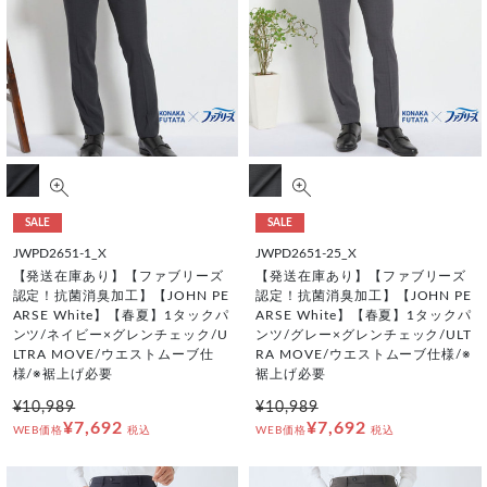
SALE
SALE
JWPD2651-1_X
JWPD2651-25_X
【発送在庫あり】【ファブリーズ
【発送在庫あり】【ファブリーズ
認定！抗菌消臭加工】【JOHN PE
認定！抗菌消臭加工】【JOHN PE
ARSE White】【春夏】1タックパ
ARSE White】【春夏】1タックパ
ンツ/ネイビー×グレンチェック/U
ンツ/グレー×グレンチェック/ULT
LTRA MOVE/ウエストムーブ仕
RA MOVE/ウエストムーブ仕様/※
様/※裾上げ必要
裾上げ必要
¥10,989
¥10,989
¥7,692
¥7,692
WEB価格
税込
WEB価格
税込