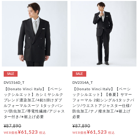
SALE
SALE
DV1516D_T
DV2314A_T
【Donato Vinci Italy】【ベーシ
【Donato Vinci Italy】【ベーシ
ックシルエット】カシミヤシルク
ックシルエット】【春夏】サマー
ブレンド濃染加工/4釦1掛けダブ
フォーマル 2釦シングル1タックパ
ルフォーマルスーツ 1タックパン
ンツ/ウエストアジャスター仕様/
ツ/防虫加工/導電性繊維/アジャス
防虫加工/ナノ撥水加工/※裾上げ
ター付き/※裾上げ必要
必要
¥87,890
¥87,890
¥61,523
¥61,523
WEB価格
税込
WEB価格
税込