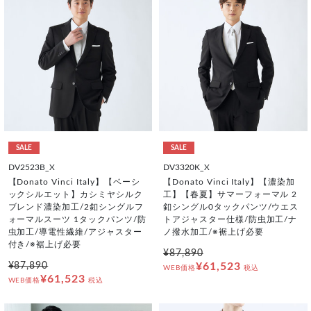
SALE
SALE
DV2523B_X
DV3320K_X
【Donato Vinci Italy】【ベーシ
【Donato Vinci Italy】【濃染加
ックシルエット】カシミヤシルク
工】【春夏】サマーフォーマル 2
ブレンド濃染加工/2釦シングルフ
釦シングル0タックパンツ/ウエス
ォーマルスーツ 1タックパンツ/防
トアジャスター仕様/防虫加工/ナ
虫加工/導電性繊維/アジャスター
ノ撥水加工/※裾上げ必要
付き/※裾上げ必要
¥87,890
¥87,890
¥61,523
WEB価格
税込
¥61,523
WEB価格
税込