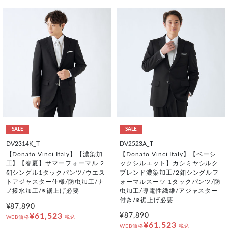
SALE
SALE
DV2314K_T
DV2523A_T
【Donato Vinci Italy】【濃染加
【Donato Vinci Italy】【ベーシ
工】【春夏】サマーフォーマル 2
ックシルエット】カシミヤシルク
釦シングル1タックパンツ/ウエス
ブレンド濃染加工/2釦シングルフ
トアジャスター仕様/防虫加工/ナ
ォーマルスーツ 1タックパンツ/防
ノ撥水加工/※裾上げ必要
虫加工/導電性繊維/アジャスター
付き/※裾上げ必要
¥87,890
¥61,523
¥87,890
WEB価格
税込
¥61,523
WEB価格
税込