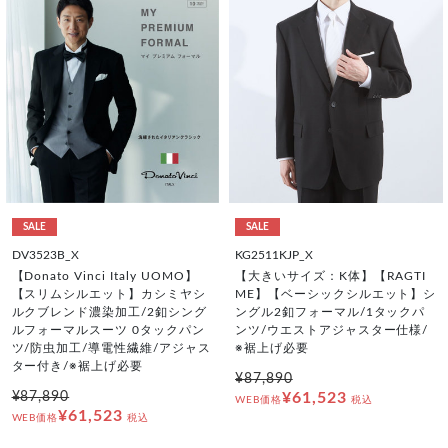
SALE
SALE
DV3523B_X
KG2511KJP_X
【Donato Vinci Italy UOMO】
【大きいサイズ：K体】【RAGTI
【スリムシルエット】カシミヤシ
ME】【ベーシックシルエット】シ
ルクブレンド濃染加工/2釦シング
ングル2釦フォーマル/1タックパ
ルフォーマルスーツ 0タックパン
ンツ/ウエストアジャスター仕様/
ツ/防虫加工/導電性繊維/アジャス
※裾上げ必要
ター付き/※裾上げ必要
¥87,890
¥87,890
¥61,523
WEB価格
税込
¥61,523
WEB価格
税込