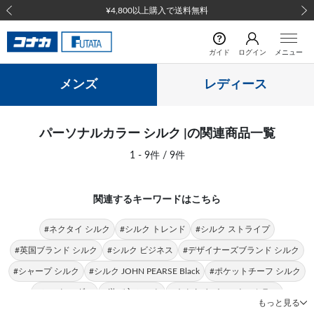
¥4,800以上購入で送料無料
前の画像
次の
ガイド
ログイン
メニュー
メンズ
レディース
パーソナルカラー シルク |の関連商品一覧
1 - 9件 / 9件
関連するキーワードはこちら
#ネクタイ シルク
#シルク トレンド
#シルク ストライプ
#英国ブランド シルク
#シルク ビジネス
#デザイナーズブランド シルク
#シャープ シルク
#シルク JOHN PEARSE Black
#ポケットチーフ シルク
#シルク モダン
#遊び心 シルク
#ネクタイ パーソナルカラー
もっと見る
#パーソナルカラー KANSAIMAN collection