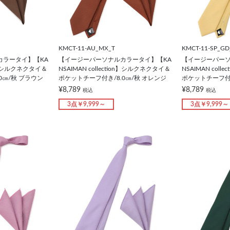
KMCT-11-AU_MX_T
KMCT-11-SP_GD
カラータイ】【KA
【イージーパーソナルカラータイ】【KA
【イージーパーソ
ion】シルクネクタイ＆
NSAIMAN collection】シルクネクタイ＆
NSAIMAN col
0㎝/秋 ブラウン
ポケットチーフ付き/8.0㎝/秋 オレンジ
ポケットチーフ付き
¥8,789
¥8,789
税込
税込
3点￥9,999～
3点￥9,999～