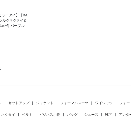
カラータイ】【KA
ion】シルクネクタイ＆
0㎝/冬 パープル
示
ト
|
セットアップ
|
ジャケット
|
フォーマルスーツ
|
ワイシャツ
|
フォー
ネクタイ
|
ベルト
|
ビジネス小物
|
バッグ
|
シューズ
|
靴下
|
アンダ