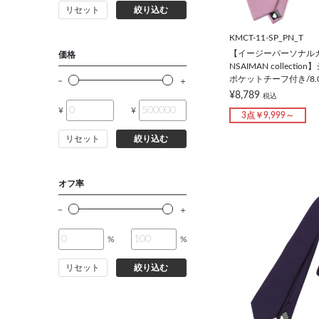
リセット
絞り込む
バッグ
KMCT-11-SP_PN_T
シューズ
【イージーパーソナル
価格
NSAIMAN collect
ポケットチーフ付き/8.
靴下
¥8,789
税込
¥
¥
3点￥9,999～
アンダーウェア
リセット
絞り込む
コート
オフ率
オーダースーツ
%
%
オーダーシャツ
リセット
絞り込む