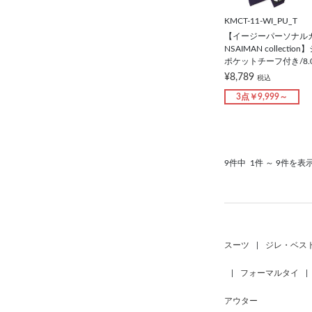
KMCT-11-WI_PU_T
【イージーパーソナル
NSAIMAN collect
ポケットチーフ付き/8.
¥8,789
税込
3点￥9,999～
9件中
1件 ～ 9件を表
スーツ
|
ジレ・ベス
|
フォーマルタイ
|
アウター