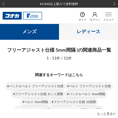
¥4,800以上購入で送料無料
前の画像
次の
ガイド
ログイン
メニュー
メンズ
レディース
フリーアジャスト仕様 5mm間隔 |の関連商品一覧
1 - 11件 / 11件
関連するキーワードはこちら
#バックルベルト フリーアジャスト仕様
#ベルト フリーアジャスト仕様
#フリーアジャスト仕様 カット調整
#バックルベルト 5mm間隔
#ベルト 5mm間隔
#フリーアジャスト仕様 32段階
#フリーアジャスト仕様 JOHN PEARSE
#32段階 5mm間隔
もっと見る
#カット調整 5mm間隔
#3.0cm幅 フリーアジャスト仕様