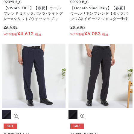
02095-5_C
02090-B_C
【VIVIAN LIFE】【春夏】ウール
【Donato Vinci Italy】【春夏】
ブレンド 1タックパンツ/ライトグ
ウールリネンブレンド 1タックパ
レー×ソリッド/ウォッシャブル
ンツ/ネイビー/アジャスター仕様
¥6,589
¥8,690
¥4,612
¥6,083
WEB価格
税込
WEB価格
税込
SALE
SALE