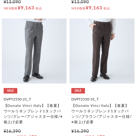
¥13,090
¥13,090
¥9,163
¥9,163
WEB価格
税込
WEB価格
税込
SALE
SALE
DVPT2550-21_T
DVPT2550-31_T
【Donato Vinci Italy】【春夏】
【Donato Vinci Italy】【春夏】
ウールリネンブレンド1タックパ
ウールリネンブレンド1タックパ
ンツ/グレー/アジャスター仕様/※
ンツ/ブラウン/アジャスター仕様/
裾上げ必要
※裾上げ必要
¥16,390
¥16,390