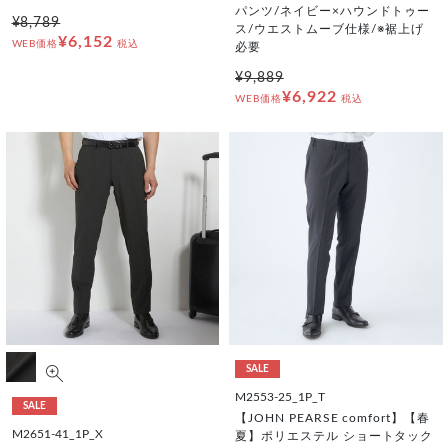
パンツ/ネイビー×ハウンドトゥー
¥8,789
ス/ウエストムーブ仕様/※裾上げ
¥6,152
WEB価格
税込
必要
¥9,889
¥6,922
WEB価格
税込
SALE
M2553-25_1P_T
SALE
【JOHN PEARSE comfort】【春
M2651-41_1P_X
夏】ポリエステル ショートタック