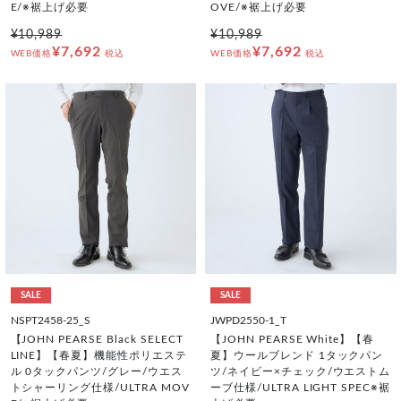
E/※裾上げ必要
OVE/※裾上げ必要
¥10,989
¥10,989
¥7,692
¥7,692
WEB価格
税込
WEB価格
税込
SALE
SALE
NSPT2458-25_S
JWPD2550-1_T
【JOHN PEARSE Black SELECT
【JOHN PEARSE White】【春
LINE】【春夏】機能性ポリエステ
夏】ウールブレンド 1タックパン
ル 0タックパンツ/グレー/ウエス
ツ/ネイビー×チェック/ウエストム
トシャーリング仕様/ULTRA MOV
ーブ仕様/ULTRA LIGHT SPEC※裾