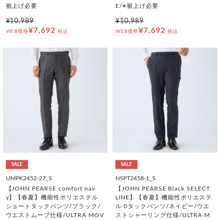
裾上げ必要
E/※裾上げ必要
¥10,989
¥10,989
¥7,692
¥7,692
WEB価格
税込
WEB価格
税込
SALE
SALE
UMPK2452-27_S
NSPT2458-1_S
【JOHN PEARSE comfort nav
【JOHN PEARSE Black SELECT
y】【春夏】機能性ポリエステル
LINE】【春夏】機能性ポリエステ
ショートタックパンツ/ブラック/
ル 0タックパンツ/ネイビー/ウエ
ウエストムーブ仕様/ULTRA MOV
ストシャーリング仕様/ULTRA M