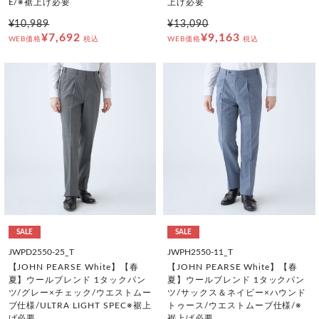
E/※裾上げ必要
上げ必要
¥10,989
¥13,090
¥7,692
¥9,163
WEB価格
税込
WEB価格
税込
SALE
SALE
JWPD2550-25_T
JWPH2550-11_T
【JOHN PEARSE White】【春
【JOHN PEARSE White】【春
夏】ウールブレンド 1タックパン
夏】ウールブレンド 1タックパン
ツ/グレー×チェック/ウエストムー
ツ/サックス＆ネイビー×ハウンド
ブ仕様/ULTRA LIGHT SPEC※裾上
トゥース/ウエストムーブ仕様/※
げ必要
裾上げ必要