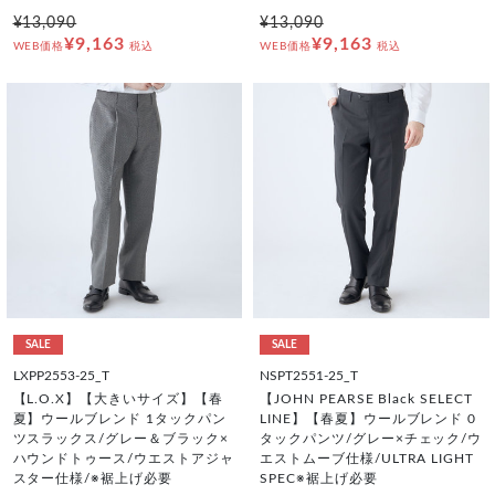
¥13,090
¥13,090
¥9,163
¥9,163
WEB価格
税込
WEB価格
税込
SALE
SALE
LXPP2553-25_T
NSPT2551-25_T
【L.O.X】【大きいサイズ】【春
【JOHN PEARSE Black SELECT
夏】ウールブレンド 1タックパン
LINE】【春夏】ウールブレンド 0
ツスラックス/グレー＆ブラック×
タックパンツ/グレー×チェック/ウ
ハウンドトゥース/ウエストアジャ
エストムーブ仕様/ULTRA LIGHT
スター仕様/※裾上げ必要
SPEC※裾上げ必要