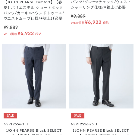
パンツ/グレー×チェック/ウエスト
【JOHN PEARSE comfort】【春
シャーリング仕様/※裾上げ必要
夏】ポリエステル ショートタック
パンツ/カーキ×ハウンドトゥース/
¥9,889
ウエストムーブ仕様/※裾上げ必要
¥6,922
WEB価格
税込
¥9,889
¥6,922
WEB価格
税込
SALE
SALE
NSPT2556-1_T
NSPT2556-25_T
【JOHN PEARSE Black SELECT
【JOHN PEARSE Black SELECT