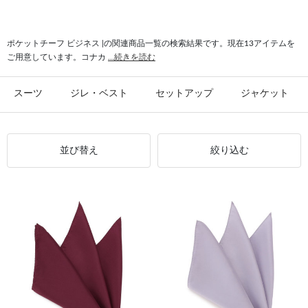
#ポケットチーフ パーソナルカラー
#ポケットチーフ 華やか
#ポケットチーフ KANSAIMAN collection
#ポケットチーフ パステル系
ポケットチーフ ビジネス |の関連商品一覧の検索結果です。現在13アイテムを
ご用意しています。コナカ
...続きを読む
#ポケットチーフ 胸ポケット
#ポケットチーフ 夏
スーツ
ジレ・ベスト
セットアップ
ジャケット
並び替え
絞り込む