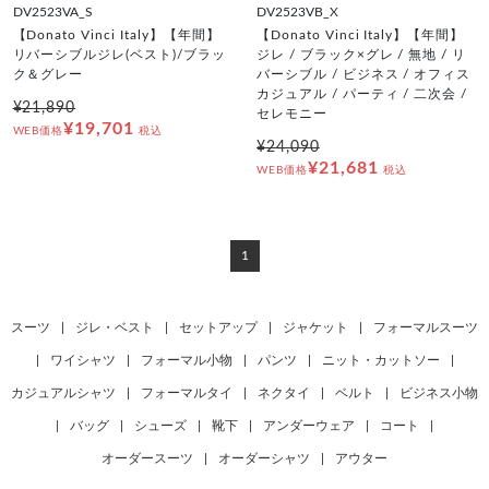
DV2523VA_S
DV2523VB_X
【Donato Vinci Italy】【年間】
【Donato Vinci Italy】【年間】
リバーシブルジレ(ベスト)/ブラッ
ジレ / ブラック×グレ / 無地 / リ
ク＆グレー
バーシブル / ビジネス / オフィス
カジュアル / パーティ / 二次会 /
¥21,890
セレモニー
¥19,701
WEB価格
税込
¥24,090
¥21,681
WEB価格
税込
1
スーツ
|
ジレ・ベスト
|
セットアップ
|
ジャケット
|
フォーマルスーツ
|
ワイシャツ
|
フォーマル小物
|
パンツ
|
ニット・カットソー
|
カジュアルシャツ
|
フォーマルタイ
|
ネクタイ
|
ベルト
|
ビジネス小物
|
バッグ
|
シューズ
|
靴下
|
アンダーウェア
|
コート
|
オーダースーツ
|
オーダーシャツ
|
アウター