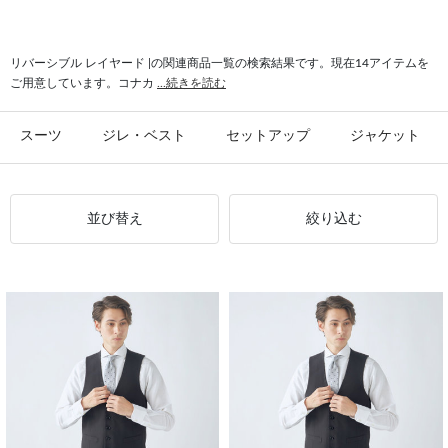
#レイヤード ジップアップ
#リバーシブル フォーマル
#レイヤード JOHN PEARSE comfort
#リバーシブル JOHN PEARSE Black
リバーシブル レイヤード |の関連商品一覧の検索結果です。現在14アイテムを
ご用意しています。コナカ
...続きを読む
スーツ
ジレ・ベスト
セットアップ
ジャケット
並び替え
絞り込む