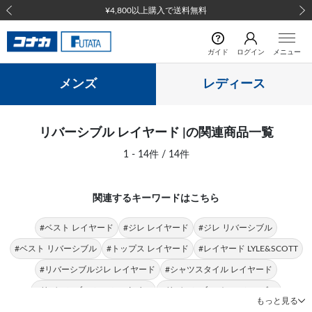
¥4,800以上購入で送料無料
前の画像
次の
ガイド
ログイン
メニュー
メンズ
レディース
リバーシブル レイヤード |の関連商品一覧
1 - 14件 / 14件
関連するキーワードはこちら
#ベスト レイヤード
#ジレ レイヤード
#ジレ リバーシブル
#ベスト リバーシブル
#トップス レイヤード
#レイヤード LYLE&SCOTT
#リバーシブルジレ レイヤード
#シャツスタイル レイヤード
#リバーシブル シャツスタイル
#リバーシブル オールシーズン
もっと見る
#レイヤード オールシーズン
#セーター レイヤード