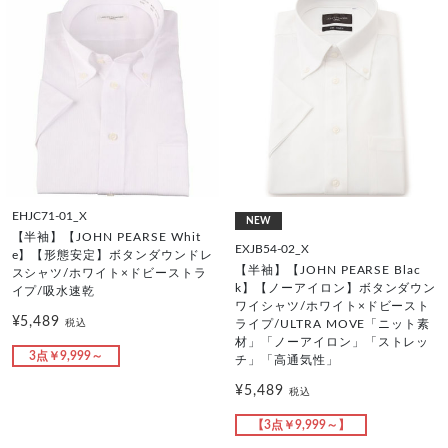
EHJC71-01_X
NEW
【半袖】【JOHN PEARSE Whit
EXJB54-02_X
e】【形態安定】ボタンダウンドレ
【半袖】【JOHN PEARSE Blac
スシャツ/ホワイト×ドビーストラ
k】【ノーアイロン】ボタンダウン
イプ/吸水速乾
ワイシャツ/ホワイト×ドビースト
¥5,489
税込
ライプ/ULTRA MOVE「ニット素
材」「ノーアイロン」「ストレッ
3点￥9,999～
チ」「高通気性」
¥5,489
税込
【3点￥9,999～】