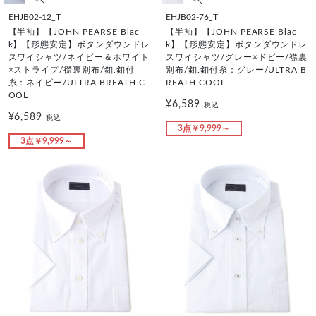
EHJB02-12_T
EHJB02-76_T
【半袖】【JOHN PEARSE Blac
【半袖】【JOHN PEARSE Blac
k】【形態安定】ボタンダウンドレ
k】【形態安定】ボタンダウンドレ
スワイシャツ/ネイビー＆ホワイト
スワイシャツ/グレー×ドビー/襟裏
×ストライプ/襟裏別布/釦.釦付
別布/釦.釦付糸：グレー/ULTRA B
糸：ネイビー/ULTRA BREATH C
REATH COOL
OOL
¥6,589
税込
¥6,589
税込
3点￥9,999～
3点￥9,999～