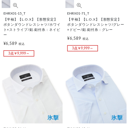
EHRX01-15_T
EHRX01-71_T
【半袖】【L.O.X】【形態安定】
【半袖】【L.O.X】【形態安定】
ボタンダウンドレスシャツ/ホワイ
ボタンダウンドレスシャツ/グレー
ト×ストライプ/釦.釦付糸：ネイビ
×ドビー/釦.釦付糸：グレー
ー
¥6,589
税込
¥6,589
税込
3点￥9,999～
3点￥9,999～