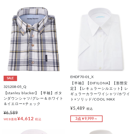
EHDF70-01_X
SALE
【半袖】【DIFILONA】【形態安
321208-05_Q
定】【レキュラーシルエット】レ
【stanley blacker】【半袖】ボタ
ギュラーカラーワイシャツ/ホワイ
ンダウンシャツ/グレー＆ホワイト
ト×ソリッド/COOL MAX
＆イエロー×チェック
¥5,489
税込
¥6,589
¥4,612
3点￥9,999～
WEB価格
税込