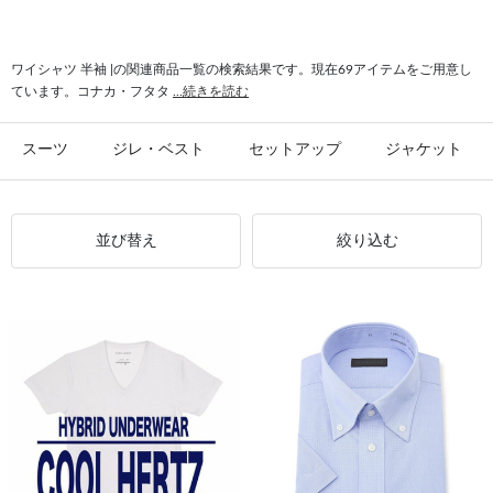
#stanley blacker new york 半袖
#半袖 カットソー
#ボタンダウンシャツ 半袖
#シャリ感 半袖
ワイシャツ 半袖 |の関連商品一覧の検索結果です。現在69アイテムをご用意し
ています。コナカ・フタタ
...続きを読む
スーツ
ジレ・ベスト
セットアップ
ジャケット
並び替え
絞り込む