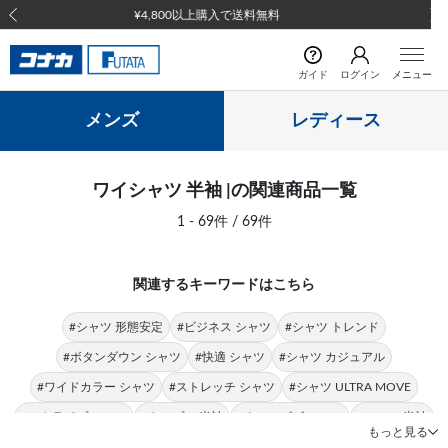
前の画像
次の
ガイド
ログイン
メニュー
メンズ
レディース
ワイシャツ 半袖 |の関連商品一覧
1 - 69件 / 69件
関連するキーワードはこちら
#シャツ 形態安定
#ビジネス シャツ
#シャツ トレンド
#ボタンダウン シャツ
#快適 シャツ
#シャツ カジュアル
#ワイドカラー シャツ
#ストレッチ シャツ
#シャツ ULTRA MOVE
#ストライプ シャツ
#トップス 半袖
#クールビズ シャツ
#シャツ 半袖
もっと見る
#半袖 ポロシャツ
#stanley blacker 半袖
#半袖 Tシャツ