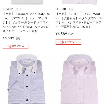
EXVN01-01_X
EHJC18-01_S
【半袖】【Donato Vinci Italy Uo
【半袖】【JOHN PEARSE Whit
mo】【STYLISH】【ノーアイロ
e】【形態安定】ボタンダウンドレ
ン】レギュラーカラードレスワイ
スシャツ/ホワイト×ドビーストラ
シャツ/ホワイト/ULTRA MOVE/
イプ/襟裏別布/Oil guard
オイルガード/ニット素材
¥6,589
税込
¥6,589
税込
3点￥9,999～
3点￥9,999～