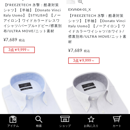
【FREEZETECH 氷撃：酷暑対策
EXVN04-01_X
シャツ】【半袖】【Donato Vinci
Italy Uomo】【STYLISH】【ノー
【FREEZETECH 氷撃：酷暑対策
アイロン】ワイドカラードレスワ
シャツ】【半袖】【Donato Vinci
イシャツ/パープル×ドビー/襟裏別
Italy Uomo】【ノーアイロン】ワ
布/ULTRA MOVE/ニット素材
イドカラーワイシャツ/ホワイト/
襟裏別布/ULTRA MOVE/ニット素
¥7,689
税込
材
3点￥9,999～
¥7,689
税込
3点￥9,999～
アイテム
検索
ショップ
お気に入り
カート