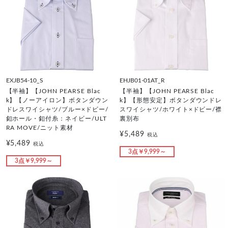
EXJB54-10_S
EHJB01-01AT_R
【半袖】【JOHN PEARSE Blac
【半袖】【JOHN PEARSE Blac
k】【ノーアイロン】ボタンダウン
k】【形態安定】ボタンダウンドレ
ドレスワイシャツ/ブルー×ドビー/
スワイシャツ/ホワイト×ドビー/襟
釦ホール・釦付糸：ネイビー/ULT
裏別布
RA MOVE/ニット素材
¥5,489
税込
¥5,489
税込
3点￥9,999～
3点￥9,999～