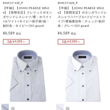
EHJC17-13Z_P
EHJC17-62Z_P
【半袖】【JOHN PEARSE Whit
【半袖】【JOHN PEARSE Whit
e】【形態安定】クレリックボタン
e】【形態安定】ボタンダウンドレ
ダウンドレスシャツ/襟：ホワイト
スシャツ/パープル×ドビーストラ
+ホワイト×ネイビー刺子柄/釦・
イプ/襟袖裏別布：チェック/釦付
釦付糸：ネイビー/Oil guard
糸：グレー/Oil guard
¥6,589
¥6,589
税込
税込
3点￥9,999～
3点￥9,999～