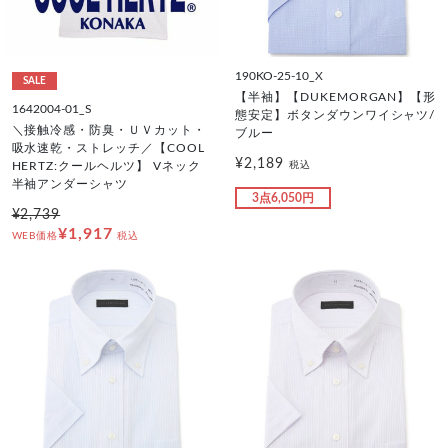
190KO-25-10_X
SALE
【半袖】【DUKEMORGAN】【形
1642004-01_S
態安定】ボタンダウンワイシャツ/
＼接触冷感・防臭・ＵＶカット・
ブルー
吸水速乾・ストレッチ／【COOL
¥2,189
税込
HERTZ:クールヘルツ】 Vネック
半袖アンダーシャツ
3点6,050円
¥2,739
¥1,917
WEB価格
税込