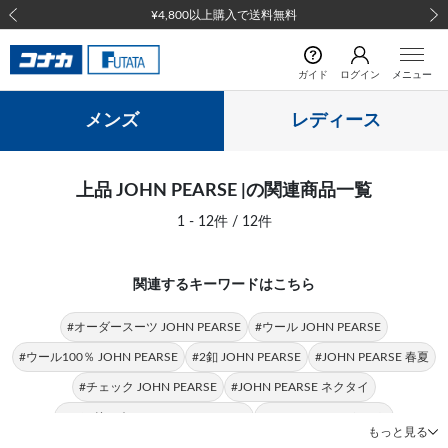
¥4,800以上購入で送料無料
前の画像
次の
ガイド
ログイン
メニュー
メンズ
レディース
上品 JOHN PEARSE |の関連商品一覧
1 - 12件 / 12件
関連するキーワードはこちら
#オーダースーツ JOHN PEARSE
#ウール JOHN PEARSE
#ウール100％ JOHN PEARSE
#2釦 JOHN PEARSE
#JOHN PEARSE 春夏
#チェック JOHN PEARSE
#JOHN PEARSE ネクタイ
#ハンドスチーマー JOHN PEARSE
#JOHN PEARSE シャツ
もっと見る
#ウールブレンド JOHN PEARSE
#トップス JOHN PEARSE