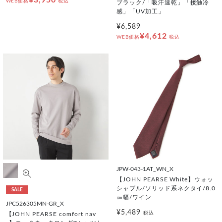
¥3,950
WEB価格
税込
ブラック/「吸汗速乾」「接触冷
感」「UV加工」
¥6,589
¥4,612
WEB価格
税込
JPW-043-1AT_WN_X
【JOHN PEARSE White】ウォッ
シャブル/ソリッド系ネクタイ/8.0
SALE
㎝幅/ワイン
JPC526305MN-GR_X
¥5,489
税込
【JOHN PEARSE comfort nav