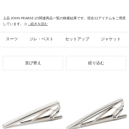
#ネクタイピン 上品
#ネクタイ 上品
#上品 ビジネス
#小物 上品
#上品 シンプル
#上品 ご家庭で洗濯
#上品 JOHN PEARSE London
上品 JOHN PEARSE |の関連商品一覧の検索結果です。現在12アイテムをご用意
しています。コ
...続きを読む
#トップス 上品
#上品 ソリッド系
スーツ
ジレ・ベスト
セットアップ
ジャケット
並び替え
絞り込む