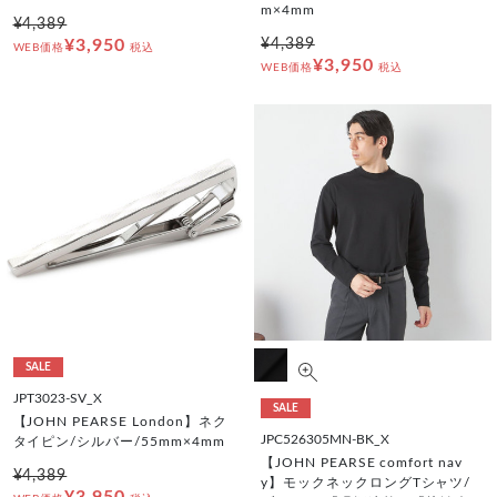
m×4mm
¥4,389
¥3,950
¥4,389
WEB価格
税込
¥3,950
WEB価格
税込
SALE
JPT3023-SV_X
SALE
【JOHN PEARSE London】ネク
JPC526305MN-BK_X
タイピン/シルバー/55mm×4mm
【JOHN PEARSE comfort nav
¥4,389
y】モックネックロングTシャツ/