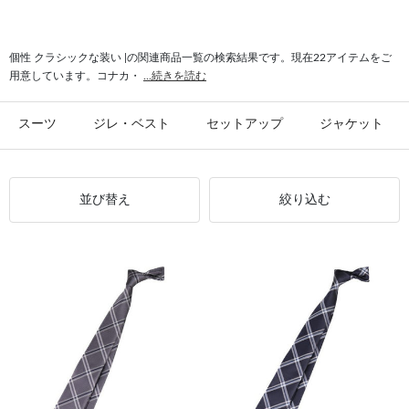
#トップス クラシックな装い
#個性 JOHN PEARSE
#個性 デザイナーズブランド
#クラシックな装い シルクブレンド
個性 クラシックな装い |の関連商品一覧の検索結果です。現在22アイテムをご
用意しています。コナカ・
...続きを読む
#クラシックな装い JOHN PEARSE Black
#クラシックな装い モダン
スーツ
ジレ・ベスト
セットアップ
ジャケット
並び替え
絞り込む