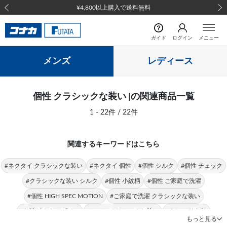
¥4,800以上購入で送料無料
前の画像
次の
ガイド
ログイン
メニュー
メンズ
レディース
個性 クラシックな装い |の関連商品一覧
1 - 22件 / 22件
関連するキーワードはこちら
#ネクタイ クラシックな装い
#ネクタイ 個性
#個性 シルク
#個性 チェック
#クラシックな装い シルク
#個性 小紋柄
#個性 ご家庭で洗濯
#個性 HIGH SPEC MOTION
#ご家庭で洗濯 クラシックな装い
#個性 確かなデザイン
#シャツ クラシックな装い
#トレンド 個性
もっと見る
#クラシックな装い チェック
#トレンド クラシックな装い