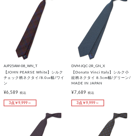
AJP25AW-08_WN_T
DVM-JQC-2R_GN_X
【JOHN PEARSE White】シルク
【Donato Vinci Italy】シルク小
チェック柄ネクタイ/8.0㎝幅/ワイ
紋柄ネクタイ 8.5cm幅/グリーン/
ン
MADE IN JAPAN
¥6,589
¥7,689
税込
税込
3点￥9,999～
3点￥9,999～