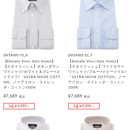
DV14305-72_X
DV14302-12_T
【Donato Vinci Italy Uomo】
【Donato Vinci Italy Uomo】
【スタイリッシュ】ボタンダウン
【スタイリッシュ】ワイドカラー
ワイシャツ/ホワイト＆グレー×ス
ワイシャツ/ブルー×ドビーツイル/
トライプ/「ULTRA MOVE COTT
「ULTRA MOVE COTTON」ノー
ON」ノーアイロン・ストレッ
アイロン・ストレッチ・コットン
チ・コットン100%
100%
¥7,689
¥7,689
税込
税込
3点￥9,999～
3点￥9,999～