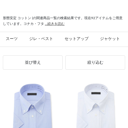
#日本縫製 コットン
#ソックス コットン
#抗菌 コットン
#コットン 光沢
#パンツ コットン
形態安定 コットン |の関連商品一覧の検索結果です。現在92アイテムをご用意
しています。コナカ・フタ
...続きを読む
スーツ
ジレ・ベスト
セットアップ
ジャケット
並び替え
絞り込む