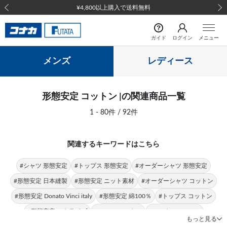
前の画像
次の
ガイド
ログイン
メニュー
メンズ
レディース
形態安定 コットン |の関連商品一覧
1 - 80件 / 92件
関連するキーワードはこちら
#シャツ 形態安定
#トップス 形態安定
#オーダーシャツ 形態安定
#形態安定 日本縫製
#形態安定 ニット素材
#オーダーシャツ コットン
#形態安定 Donato Vinci italy
#形態安定 綿100％
#トップス コットン
#形態安定 ストライプ
#シャツ コットン
#コットン Tシャツ
もっと見る
#形態安定 チェック
#ドビー 形態安定
#ドビー コットン