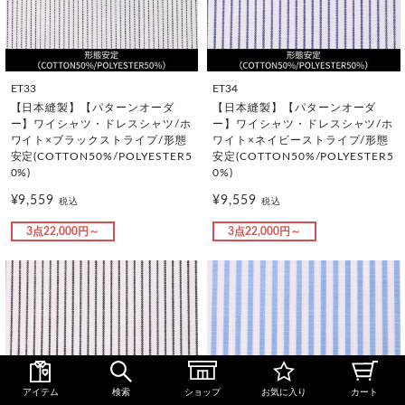
ET33
ET34
【日本縫製】【パターンオーダ
【日本縫製】【パターンオーダ
ー】ワイシャツ・ドレスシャツ/ホ
ー】ワイシャツ・ドレスシャツ/ホ
ワイト×ブラックストライプ/形態
ワイト×ネイビーストライプ/形態
安定(COTTON50%/POLYESTER5
安定(COTTON50%/POLYESTER5
0%)
0%)
¥9,559
¥9,559
税込
税込
3点22,000円～
3点22,000円～
アイテム
検索
ショップ
お気に入り
カート