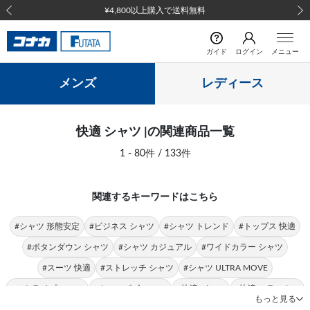
前の画像
次の
ガイド
ログイン
メニュー
メンズ
レディース
快適 シャツ |の関連商品一覧
1 - 80件 / 133件
関連するキーワードはこちら
#シャツ 形態安定
#ビジネス シャツ
#シャツ トレンド
#トップス 快適
#ボタンダウン シャツ
#シャツ カジュアル
#ワイドカラー シャツ
#スーツ 快適
#ストレッチ シャツ
#シャツ ULTRA MOVE
#ストライプ シャツ
#クールビズ シャツ
#快適 パンツ
#快適 スラックス
もっと見る
#シングルスーツ 快適
#ポロシャツ 快適
#快適 ストレッチ