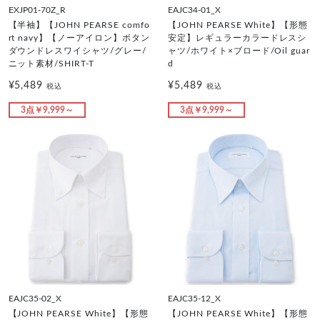
EXJP01-70Z_R
EAJC34-01_X
【半袖】【JOHN PEARSE comfo
【JOHN PEARSE White】【形態
rt navy】【ノーアイロン】ボタン
安定】レギュラーカラードレスシ
ダウンドレスワイシャツ/グレー/
ャツ/ホワイト×ブロード/Oil guar
ニット素材/SHIRT-T
d
¥5,489
¥5,489
税込
税込
3点￥9,999～
3点￥9,999～
EAJC35-02_X
EAJC35-12_X
【JOHN PEARSE White】【形態
【JOHN PEARSE White】【形態