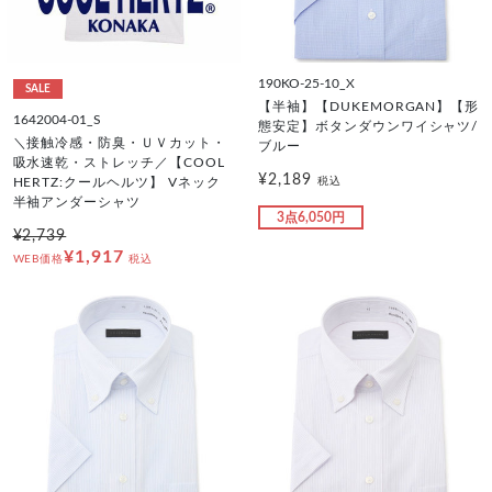
190KO-25-10_X
SALE
【半袖】【DUKEMORGAN】【形
1642004-01_S
態安定】ボタンダウンワイシャツ/
＼接触冷感・防臭・ＵＶカット・
ブルー
吸水速乾・ストレッチ／【COOL
¥2,189
税込
HERTZ:クールヘルツ】 Vネック
半袖アンダーシャツ
3点6,050円
¥2,739
¥1,917
WEB価格
税込