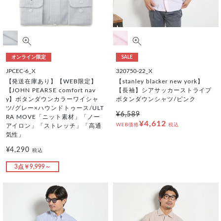
オンライン限定
SALE
JPCEC-6_X
320750-22_X
【発送在庫あり】【WEB限定】
【stanley blacker new york】
【JOHN PEARSE comfort nav
【長袖】シアサッカーストライプ
y】ボタンダウンカラーワイシャ
ボタンダウンシャツ/ピンク
ツ/グレー×ハウンドトゥース/ULT
¥6,589
RA MOVE「ニット素材」「ノー
¥4,612
WEB価格
税込
アイロン」「ストレッチ」「高通
気性」
¥4,290
税込
3点￥9,999～