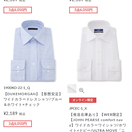
税込
税込
3点6,050円
3点6,050円
1900KO-22-1_Q
【DUKEMORGAN】【形態安定】
ワイドカラードレスシャツ/ブルー
オンライン限定
＆ホワイト×チェック
JPCEC-1_X
¥2,189
税込
【発送在庫あり】【WEB限定】
【JOHN PEARSE comfort nav
3点6,050円
y】ワイドカラーワイシャツ/ホワ
イト×ドビー/ULTRA MOVE「ニ