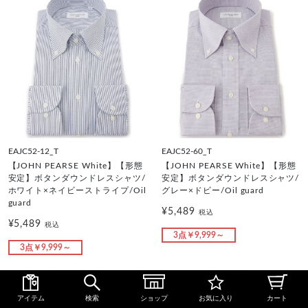
EAJC52-12_T
EAJC52-60_T
【JOHN PEARSE White】【形態
【JOHN PEARSE White】【形態
安定】ボタンダウンドレスシャツ/
安定】ボタンダウンドレスシャツ/
ホワイト×ネイビーストライプ/Oil
グレー×ドビー/Oil guard
guard
¥5,489
税込
¥5,489
税込
3点￥9,999～
3点￥9,999～
アイテム
検索
ショップ
お気に入り
カート