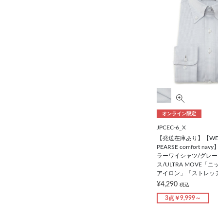
オンライン限定
JPCEC-6_X
【発送在庫あり】【WE
PEARSE comfort 
ラーワイシャツ/グレー
ス/ULTRA MOVE「
アイロン」「ストレッ
¥4,290
税込
3点￥9,999～