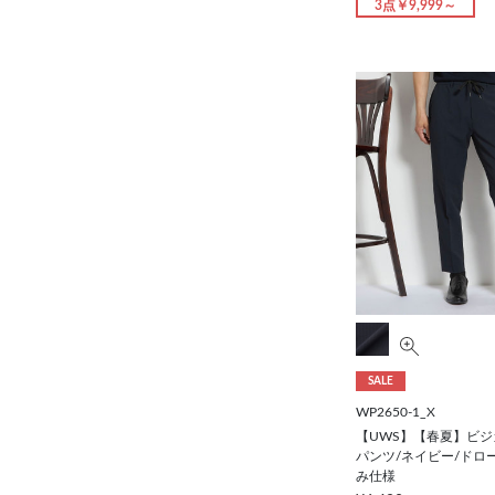
3点￥9,999～
SALE
WP2650-1_X
【UWS】【春夏】ビ
パンツ/ネイビー/ドロ
み仕様