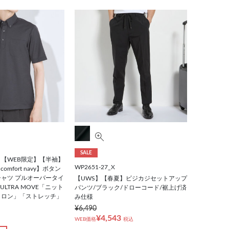
SALE
【WEB限定】【半袖】
WP2651-27_X
 comfort navy】ボタン
ャツ プルオーバータイ
【UWS】【春夏】ビジカジセットアップ
ULTRA MOVE「ニット
パンツ/ブラック/ドローコード/裾上げ済
イロン」「ストレッチ」
み仕様
¥6,490
¥4,543
WEB価格
税込