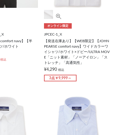
オンライン限定
_X
JPCEC-1_X
comfort navy】【半
【発送在庫あり】【WEB限定】【JOHN
ツ/ホワイト
PEARSE comfort navy】ワイドカラーワ
イシャツ/ホワイト×ドビー/ULTRA MOV
E「ニット素材」「ノーアイロン」「ス
税込
トレッチ」「高通気性」
¥4,290
税込
3点￥9,999～