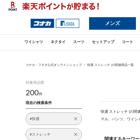
前の画像
メンズ
ワイシャツ
ネクタイ
スーツ
セットアップ
コート
コナカ・フタタ公式オンラインショップ
快適 ストレッチ |の関連商品一覧
対象商品数
200
件
現在の検索条件
快適 ストレッチ |の
#快適
マル、パンツ、ワイシ
#ストレッチ
関連するキーワー