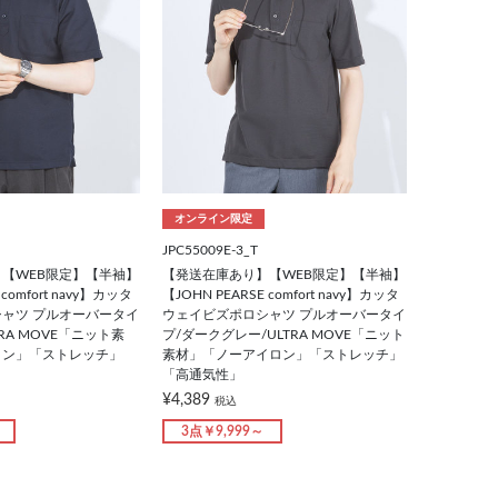
オンライン限定
JPC55009E-3_T
【WEB限定】【半袖】
【発送在庫あり】【WEB限定】【半袖】
 comfort navy】カッタ
【JOHN PEARSE comfort navy】カッタ
ャツ プルオーバータイ
ウェイビズポロシャツ プルオーバータイ
RA MOVE「ニット素
プ/ダークグレー/ULTRA MOVE「ニット
ロン」「ストレッチ」
素材」「ノーアイロン」「ストレッチ」
「高通気性」
¥4,389
税込
3点￥9,999～