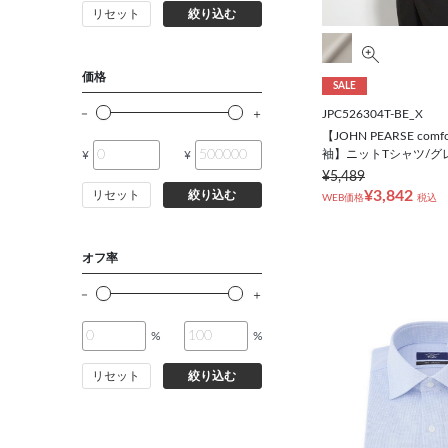
リセット
絞り込む
バッグ
シューズ
価格
SALE
JPC526304T-BE_X
靴下
【JOHN PEARSE comf
袖】ニットTシャツ/グ
¥
¥
¥5,489
アンダーウェア
¥3,842
リセット
絞り込む
WEB価格
税込
コート
オフ率
オーダースーツ
%
%
オーダーシャツ
リセット
絞り込む