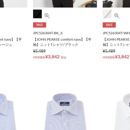
SALE
SALE
JPC526304T-BK_X
JPC526304T-WH
ort navy】【半
【JOHN PEARSE comfort navy】【半
【JOHN PEARSE 
レージュ
袖】ニットTシャツ/ブラック
袖】ニットTシャ
¥5,489
¥5,489
¥3,842
¥3,842
WEB価格
税込
WEB価格