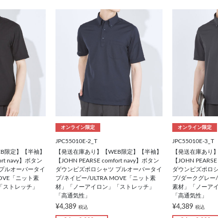
オンライン限定
オンライン限定
JPC55010E-2_T
JPC55010E-3_T
EB限定】【半袖】
【発送在庫あり】【WEB限定】【半袖】
【発送在庫あり】
ort navy】ボタン
【JOHN PEARSE comfort navy】ボタン
【JOHN PEARSE
 プルオーバータイ
ダウンビズポロシャツ プルオーバータイ
ダウンビズポロシ
MOVE「ニット素
プ/ネイビー/ULTRA MOVE「ニット素
プ/ダークグレー/
「ストレッチ」
材」「ノーアイロン」「ストレッチ」
素材」「ノーア
「高通気性」
「高通気性」
¥4,389
¥4,389
税込
税込