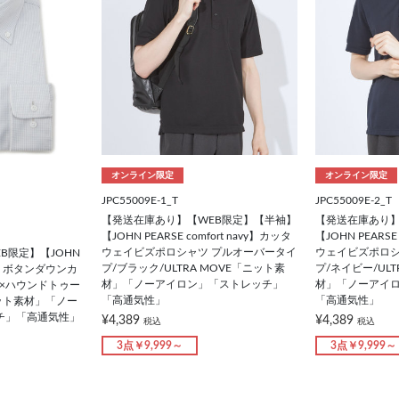
オンライン限定
オンライン限定
JPC55009E-1_T
JPC55009E-2_T
【発送在庫あり】【WEB限定】【半袖】
【発送在庫あり】
【JOHN PEARSE comfort navy】カッタ
【JOHN PEARSE
ウェイビズポロシャツ プルオーバータイ
ウェイビズポロシ
B限定】【JOHN
プ/ブラック/ULTRA MOVE「ニット素
プ/ネイビー/ULT
navy】ボタンダウンカ
材」「ノーアイロン」「ストレッチ」
材」「ノーアイ
×ハウンドトゥー
「高通気性」
「高通気性」
ニット素材」「ノー
チ」「高通気性」
¥4,389
¥4,389
税込
税込
3点￥9,999～
3点￥9,999～