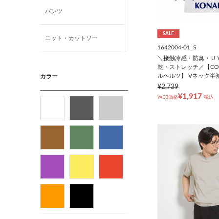
パンツ
SALE
ニット・カットソー
1642004-01_S
＼接触冷感・防臭・Ｕ
カジュアルシャツ
乾・ストレッチ／【COOL
ルヘルツ】 Vネック半
カラー
¥2,739
アウター
¥1,917
WEB価格
税込
フォーマルタイ
ネクタイ
ベルト
ビジネス小物