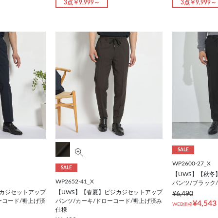
3点￥9,999～
3点￥9,999～
SALE
WP2600-27_X
SALE
【UWS】【秋冬
WP2652-41_X
パンツ/ブラック
ジカジセットアップ
【UWS】【春夏】ビジカジセットアップ
¥6,490
ーコード/裾上げ済
パンツ/カーキ/ドローコード/裾上げ済み
¥4,543
WEB価格
仕様