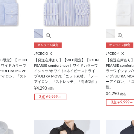
オンライン限定
オンライン限定
JPCEC-3_X
JPCEC-4_X
B限定】【JOHN
【発送在庫あり】【WEB限定】【JOHN
【発送在庫あり】
navy】ワイドカラーワ
PEARSE comfort navy】ワイドカラーワ
PEARSE comf
ULTRA MOVE
イシャツ/ホワイト×ネイビーストライ
ラーワイシャツ/
アイロン」「スト
プ/ULTRA MOVE「ニット素材」「ノー
イプ/ULTRA 
アイロン」「ストレッチ」「高通気性」
ーアイロン」「
性」
¥4,290
税込
¥4,290
税込
3点￥9,999～
3点￥9,999～