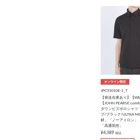
オンライン限定
JPC55010E-1_T
【発送在庫あり】【W
【JOHN PEARSE comf
ダウンビズポロシャツ
プ/ブラック/ULTRA 
材」「ノーアイロン」
「高通気性」
¥4,389
税込