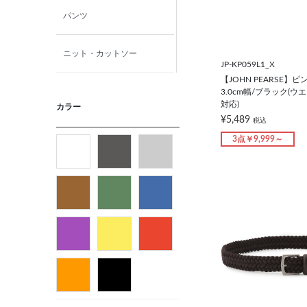
パンツ
ニット・カットソー
JP-KP059L1_X
【JOHN PEARSE】
カジュアルシャツ
3.0cm幅/ブラック(ウ
対応)
カラー
¥5,489
税込
アウター
3点￥9,999～
フォーマルタイ
ネクタイ
ベルト
ビジネス小物