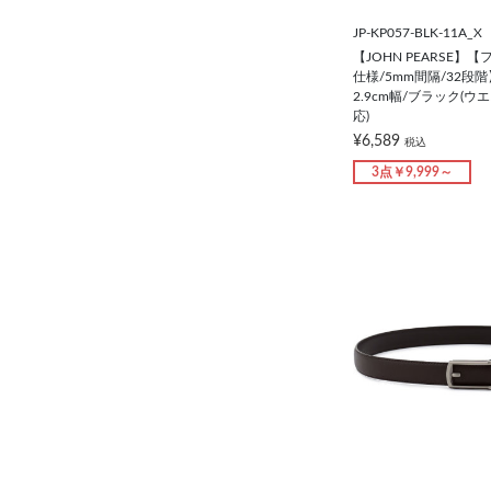
JP-KP057-BLK-11A_X
【JOHN PEARSE】
仕様/5mm間隔/32段
2.9cm幅/ブラック(ウ
応)
¥6,589
税込
3点￥9,999～