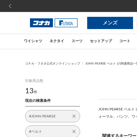
前の画像
メンズ
ワイシャツ
ネクタイ
スーツ
セットアップ
コート
コナカ・フタタ公式オンラインショップ
JOHN PEARSE ベルト |の関連商品一
対象商品数
13
件
現在の検索条件
JOHN PEARSE
#JOHN PEARSE
ォーマル、パンツ、ワ
#ベルト
関連するキーワー