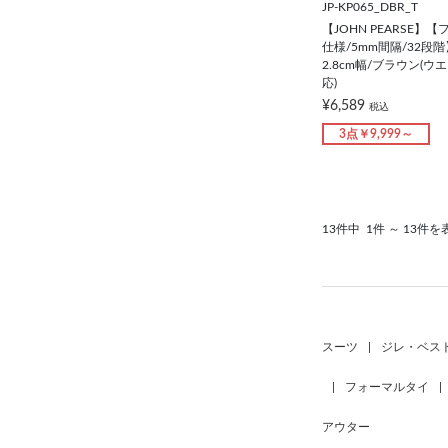
JP-KP065_DBR_T
【JOHN PEARSE】
仕様/5mm間隔/32段
2.8cm幅/ブラウン(ウ
応)
¥6,589
税込
3点￥9,999～
13件中
1件 ～ 13件を
スーツ
|
ジレ・ベス
|
フォーマルタイ
|
アウター