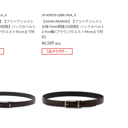
1A_X
JP-KP056-DBR-90A_X
RSE】【フリーアジャスト
【JOHN PEARSE】【フリーアジャスト
32段階】バックルベルト
仕様/5mm間隔/32段階】バックルベルト
ク(ウエスト91cmまで対
2.9cm幅/ブラウン(ウエスト94cmまで対
応)
¥6,589
税込
3点￥9,999～