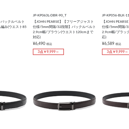
JP-KP063L-DBR-90_T
JP-KP056-BLK-1
ピンバックルベルト
【JOHN PEARSE】【フリーアジャスト
【JOHN PEA
ム編み(ウエスト85
仕様/5mm間隔/32段階】バックルベルト
仕様/5mm間隔/
2.9cm幅/ブラウン(ウエスト120cmまで
2.9cm幅/ブラッ
対応)
応)
¥6,490
¥6,589
税込
税込
3点￥9,999～
3点￥9,999～