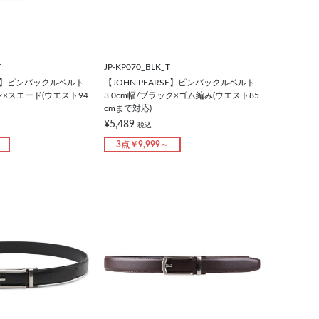
T
JP-KP070_BLK_T
RSE】ピンバックルベルト
【JOHN PEARSE】ピンバックルベルト
ウン×スエード(ウエスト94
3.0cm幅/ブラック×ゴム編み(ウエスト85
cmまで対応)
¥5,489
税込
3点￥9,999～