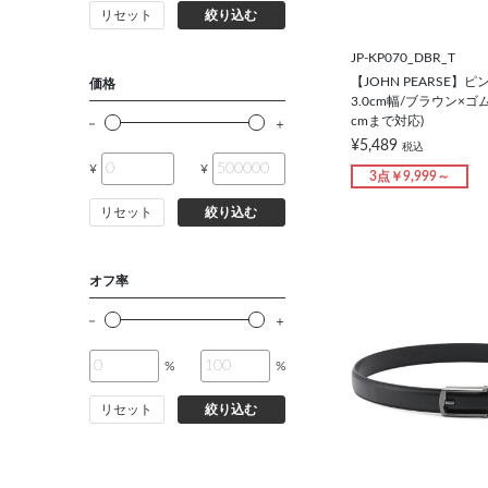
リセット
絞り込む
バッグ
JP-KP070_DBR_T
シューズ
【JOHN PEARSE】
価格
3.0cm幅/ブラウン×ゴ
cmまで対応)
靴下
¥5,489
税込
¥
¥
3点￥9,999～
アンダーウェア
リセット
絞り込む
コート
オフ率
オーダースーツ
%
%
オーダーシャツ
リセット
絞り込む