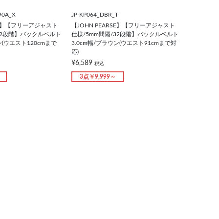
90A_X
JP-KP064_DBR_T
RSE】【フリーアジャスト
【JOHN PEARSE】【フリーアジャスト
32段階】バックルベルト
仕様/5mm間隔/32段階】バックルベルト
ン(ウエスト120cmまで
3.0cm幅/ブラウン(ウエスト91cmまで対
応)
¥6,589
税込
3点￥9,999～