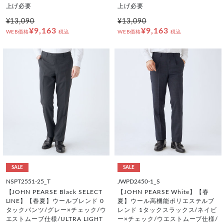
上げ必要
上げ必要
¥13,090
¥13,090
¥9,163
¥9,163
WEB価格
税込
WEB価格
税込
SALE
SALE
NSPT2551-25_T
JWPD2450-1_S
【JOHN PEARSE Black SELECT
【JOHN PEARSE White】【春
LINE】【春夏】ウールブレンド 0
夏】ウール高機能ポリエステルブ
タックパンツ/グレー×チェック/ウ
レンド 1タックスラックス/ネイビ
エストムーブ仕様/ULTRA LIGHT
ー×チェック/ウエストムーブ仕様/