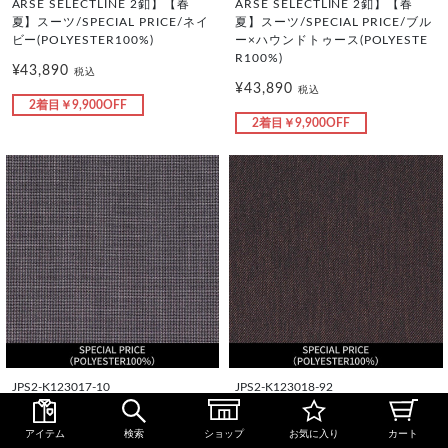
ARSE SELECTLINE 2釦】【春
ARSE SELECTLINE 2釦】【春
夏】スーツ/SPECIAL PRICE/ネイ
夏】スーツ/SPECIAL PRICE/ブル
ビー(POLYESTER100%)
ー×ハウンドトゥース(POLYESTE
R100%)
¥43,890
税込
¥43,890
税込
2着目￥9,900OFF
2着目￥9,900OFF
JPS2-K123017-10
JPS2-K123018-92
【パターンオーダー】【JOHN PE
【パターンオーダー】【JOHN PE
ARSE SELECTLINE 2釦】【春
ARSE SELECTLINE 2釦】【春
アイテム
検索
ショップ
お気に入り
カート
夏】スーツ/SPECIAL PRICE/グレ
夏】スーツ/SPECIAL PRICE/ブラ