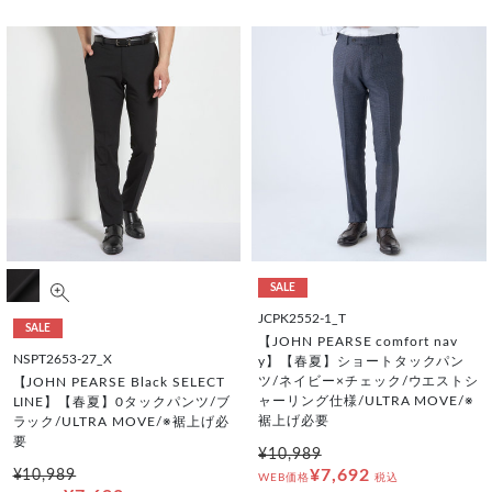
SALE
JCPK2552-1_T
SALE
【JOHN PEARSE comfort nav
NSPT2653-27_X
y】【春夏】ショートタックパン
ツ/ネイビー×チェック/ウエストシ
【JOHN PEARSE Black SELECT
ャーリング仕様/ULTRA MOVE/※
LINE】【春夏】0タックパンツ/ブ
裾上げ必要
ラック/ULTRA MOVE/※裾上げ必
要
¥10,989
¥7,692
¥10,989
WEB価格
税込