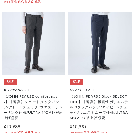
¥7,692
WEB価格
税込
SALE
SALE
JCPK2552-25_T
NSPD2551-1_T
【JOHN PEARSE comfort nav
【JOHN PEARSE Black SELECT
y】【春夏】ショートタックパン
LINE】【春夏】機能性ポリエステ
ツ/グレー×チェック/ウエストシャ
ル 0タックパンツ/ネイビー×チェ
ーリング仕様/ULTRA MOVE/※裾
ック/ウエストムーブ仕様/ULTRA
上げ必要
MOVE/※裾上げ必要
¥10,989
¥10,989
¥7,692
¥7,692