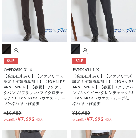
SALE
SALE
JWPD2650-31_X
JWPD2651-1_X
【発送在庫あり】【ファブリーズ
【発送在庫あり】【ファブリーズ
認定！抗菌消臭加工】【JOHN PE
認定！抗菌消臭加工】【JOHN PE
ARSE White】【春夏】ワンタッ
ARSE White】【春夏】1タックパ
クパンツ/ブラウン×マイクロチェ
ンツ/ネイビー×グレンチェック/U
ック/ULTRA MOVE/ウエストムー
LTRA MOVE/ウエストムーブ仕
ブ仕様/※裾上げ必要
様/※裾上げ必要
¥10,989
¥10,989
¥7,692
¥7,692
WEB価格
税込
WEB価格
税込