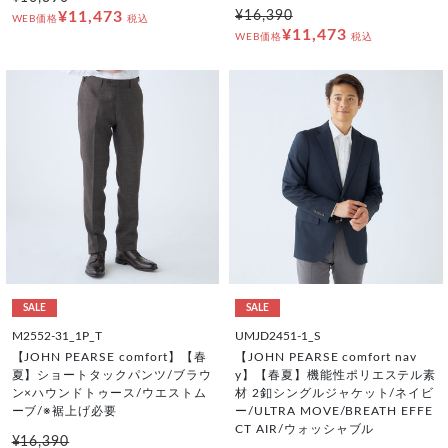
¥11,473
¥16,390
WEB価格
税込
¥11,473
WEB価格
税込
SALE
SALE
M2552-31_1P_T
UMJD2451-1_S
【JOHN PEARSE comfort】【春
【JOHN PEARSE comfort nav
夏】ショートタックパンツ/ブラウ
y】【春夏】機能性ポリエステル素
ン×ハウンドトゥース/ウエストム
材 2釦シングルジャケット/ネイビ
ーブ/※裾上げ必要
ー/ULTRA MOVE/BREATH EFFE
CT AIR/ウォッシャブル
¥16,390