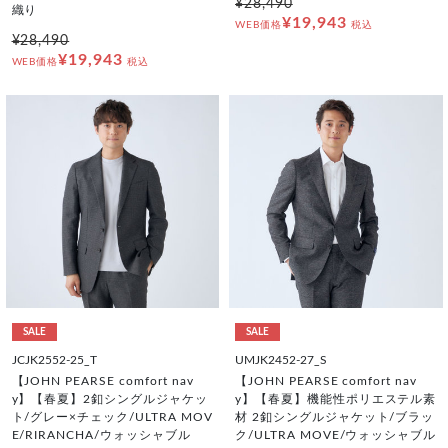
¥28,490
織り
¥19,943
WEB価格
税込
¥28,490
¥19,943
WEB価格
税込
SALE
SALE
JCJK2552-25_T
UMJK2452-27_S
【JOHN PEARSE comfort nav
【JOHN PEARSE comfort nav
y】【春夏】2釦シングルジャケッ
y】【春夏】機能性ポリエステル素
ト/グレー×チェック/ULTRA MOV
材 2釦シングルジャケット/ブラッ
E/RIRANCHA/ウォッシャブル
ク/ULTRA MOVE/ウォッシャブル