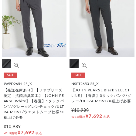
SALE
SALE
JWPD2651-25_X
NSPT2653-25_X
【発送在庫あり】【ファブリーズ
【JOHN PEARSE Black SELECT
認定！抗菌消臭加工】【JOHN PE
LINE】【春夏】0タックパンツ/グ
ARSE White】【春夏】1タックパ
レー/ULTRA MOVE/※裾上げ必要
ンツ/グレー×グレンチェック/ULT
¥10,989
RA MOVE/ウエストムーブ仕様/※
¥7,692
WEB価格
税込
裾上げ必要
¥10,989
¥7,692
WEB価格
税込