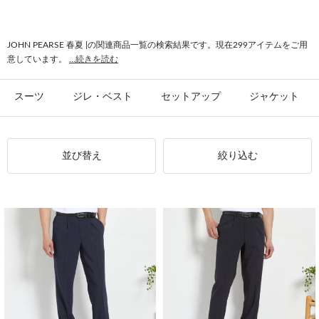
#JOHN PEARSE ネクタイ
#ハンドスチーマー JOHN PEARSE
#JOHN PEARSE シャツ
#ウールブレンド JOHN PEARSE
JOHN PEARSE 春夏 |の関連商品一覧の検索結果です。現在299アイテムをご用
意しています。
...続きを読む
#トップス JOHN PEARSE
スーツ
ジレ・ベスト
セットアップ
ジャケット
並び替え
絞り込む