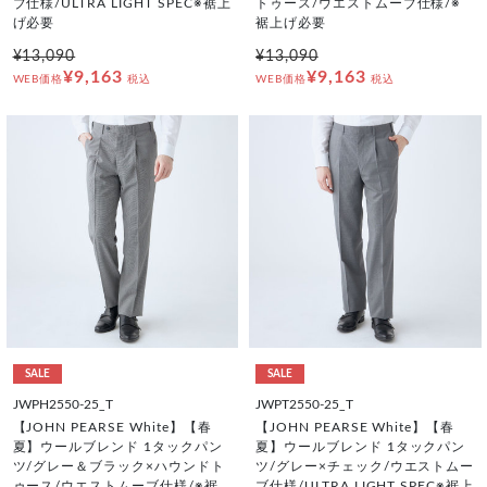
ブ仕様/ULTRA LIGHT SPEC※裾上
トゥース/ウエストムーブ仕様/※
げ必要
裾上げ必要
¥13,090
¥13,090
¥9,163
¥9,163
WEB価格
税込
WEB価格
税込
SALE
SALE
JWPH2550-25_T
JWPT2550-25_T
【JOHN PEARSE White】【春
【JOHN PEARSE White】【春
夏】ウールブレンド 1タックパン
夏】ウールブレンド 1タックパン
ツ/グレー＆ブラック×ハウンドト
ツ/グレー×チェック/ウエストムー
ゥース/ウエストムーブ仕様/※裾
ブ仕様/ULTRA LIGHT SPEC※裾上