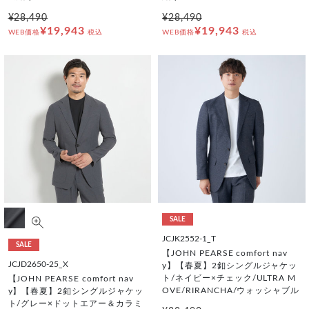
¥28,490
¥28,490
¥19,943
¥19,943
WEB価格
税込
WEB価格
税込
SALE
JCJK2552-1_T
SALE
【JOHN PEARSE comfort nav
JCJD2650-25_X
y】【春夏】2釦シングルジャケッ
ト/ネイビー×チェック/ULTRA M
【JOHN PEARSE comfort nav
OVE/RIRANCHA/ウォッシャブル
y】【春夏】2釦シングルジャケッ
ト/グレー×ドットエアー＆カラミ