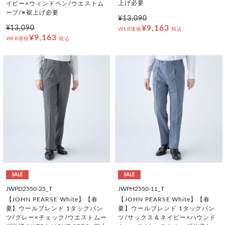
上げ必要
イビー×ウィンドペン/ウエストム
ーブ/※裾上げ必要
¥13,090
¥9,163
¥13,090
WEB価格
税込
¥9,163
WEB価格
税込
SALE
SALE
JWPD2550-25_T
JWPH2550-11_T
【JOHN PEARSE White】【春
【JOHN PEARSE White】【春
夏】ウールブレンド 1タックパン
夏】ウールブレンド 1タックパン
ツ/グレー×チェック/ウエストムー
ツ/サックス＆ネイビー×ハウンド