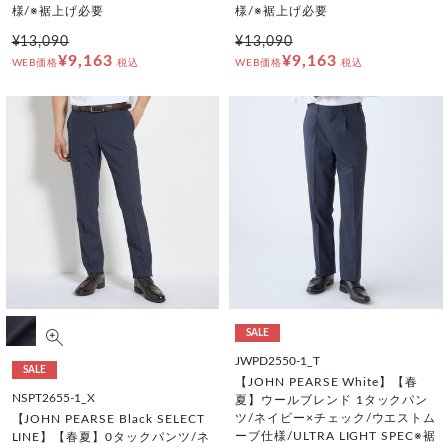
様/※裾上げ必要
様/※裾上げ必要
¥13,090
¥13,090
¥9,163
¥9,163
WEB価格
税込
WEB価格
税込
SALE
JWPD2550-1_T
SALE
【JOHN PEARSE White】【春
NSPT2655-1_X
夏】ウールブレンド 1タックパン
ツ/ネイビー×チェック/ウエストム
【JOHN PEARSE Black SELECT
ーブ仕様/ULTRA LIGHT SPEC※裾
LINE】【春夏】0タックパンツ/ネ