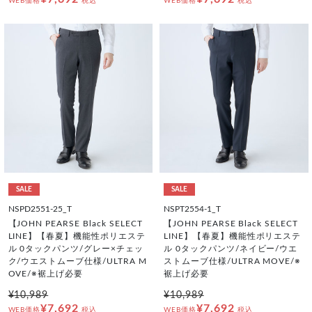
WEB価格
税込
WEB価格
税込
SALE
SALE
NSPD2551-25_T
NSPT2554-1_T
【JOHN PEARSE Black SELECT
【JOHN PEARSE Black SELECT
LINE】【春夏】機能性ポリエステ
LINE】【春夏】機能性ポリエステ
ル 0タックパンツ/グレー×チェッ
ル 0タックパンツ/ネイビー/ウエ
ク/ウエストムーブ仕様/ULTRA M
ストムーブ仕様/ULTRA MOVE/※
OVE/※裾上げ必要
裾上げ必要
¥10,989
¥10,989
¥7,692
¥7,692
WEB価格
税込
WEB価格
税込