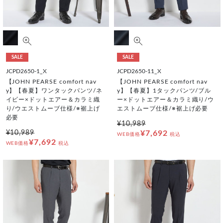
SALE
SALE
JCPD2650-1_X
JCPD2650-11_X
【JOHN PEARSE comfort nav
【JOHN PEARSE comfort nav
y】【春夏】ワンタックパンツ/ネ
y】【春夏】1タックパンツ/ブル
イビー×ドットエアー＆カラミ織
ー×ドットエアー＆カラミ織り/ウ
り/ウエストムーブ仕様/※裾上げ
エストムーブ仕様/※裾上げ必要
必要
¥10,989
¥10,989
¥7,692
WEB価格
税込
¥7,692
WEB価格
税込