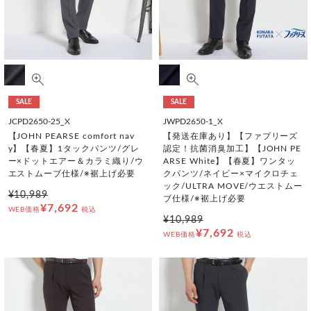
SALE
SALE
JCPD2650-25_X
JWPD2650-1_X
【JOHN PEARSE comfort nav
【発送在庫あり】【ファブリーズ
y】【春夏】1タックパンツ/グレ
認定！抗菌消臭加工】【JOHN PE
ー×ドットエアー＆カラミ織り/ウ
ARSE White】【春夏】ワンタッ
エストムーブ仕様/※裾上げ必要
クパンツ/ネイビー×マイクロチェ
ック/ULTRA MOVE/ウエストムー
¥10,989
ブ仕様/※裾上げ必要
¥7,692
WEB価格
税込
¥10,989
¥7,692
WEB価格
税込