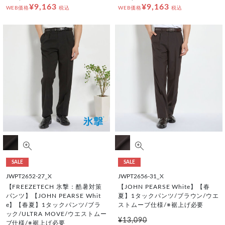
¥9,163
¥9,163
WEB価格
税込
WEB価格
税込
SALE
SALE
JWPT2652-27_X
JWPT2656-31_X
【FREEZETECH 氷撃：酷暑対策
【JOHN PEARSE White】【春
パンツ】【JOHN PEARSE Whit
夏】1タックパンツ/ブラウン/ウエ
e】【春夏】1タックパンツ/ブラ
ストムーブ仕様/※裾上げ必要
ック/ULTRA MOVE/ウエストムー
¥13,090
ブ仕様/※裾上げ必要