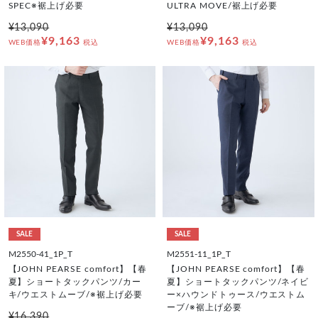
SPEC※裾上げ必要
ULTRA MOVE/裾上げ必要
¥13,090
¥13,090
¥9,163
¥9,163
WEB価格
税込
WEB価格
税込
SALE
SALE
M2550-41_1P_T
M2551-11_1P_T
【JOHN PEARSE comfort】【春
【JOHN PEARSE comfort】【春
夏】ショートタックパンツ/カー
夏】ショートタックパンツ/ネイビ
キ/ウエストムーブ/※裾上げ必要
ー×ハウンドトゥース/ウエストム
ーブ/※裾上げ必要
¥16,390