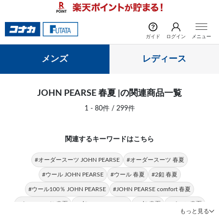
前の画像
次の
ガイド
ログイン
メニュー
メンズ
レディース
JOHN PEARSE 春夏 |の関連商品一覧
1 - 80件 / 299件
関連するキーワードはこちら
#オーダースーツ JOHN PEARSE
#オーダースーツ 春夏
#ウール JOHN PEARSE
#ウール 春夏
#2釦 春夏
#ウール100％ JOHN PEARSE
#JOHN PEARSE comfort 春夏
#ウール100％ 春夏
#2釦 JOHN PEARSE
#3釦 春夏
#パンツ 春夏
もっと見る
#春夏 チェック
#6釦 春夏
#チェック JOHN PEARSE
#6釦2掛ダブル 春夏