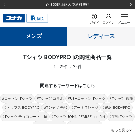
¥4,800以上購入で送料無料
前の画像
次の
ガイド
ログイン
メニュー
メンズ
レディース
Tシャツ BODYPRO |の関連商品一覧
1 - 25件 / 25件
関連するキーワードはこちら
#コットン Tシャツ
#Tシャツ コラボ
#USAコットン Tシャツ
#Tシャツ 綿花
#トップス BODYPRO
#Tシャツ 光沢
#アート Tシャツ
#光沢 BODYPRO
#Tシャツ チョコレート工房
#Tシャツ JOHN PEARSE comfort
#半袖 Tシャツ
#Tシャツ ビジネス
#耐久性 BODYPRO
もっと見る