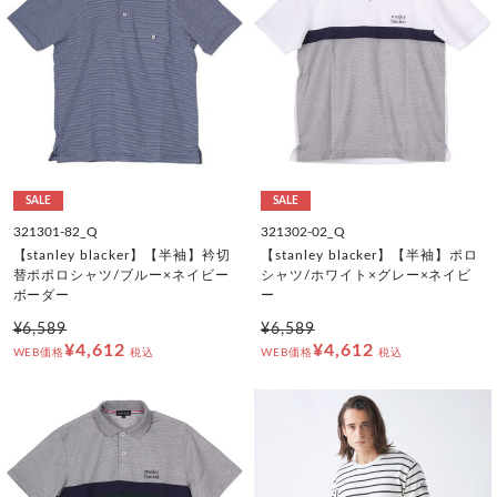
SALE
SALE
321301-82_Q
321302-02_Q
【stanley blacker】【半袖】衿切
【stanley blacker】【半袖】ポロ
替ポポロシャツ/ブルー×ネイビー
シャツ/ホワイト×グレー×ネイビ
ボーダー
ー
¥6,589
¥6,589
¥4,612
¥4,612
WEB価格
税込
WEB価格
税込