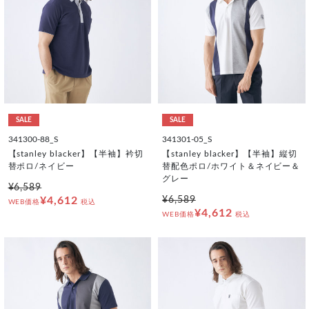
SALE
SALE
341300-88_S
341301-05_S
【stanley blacker】【半袖】衿切
【stanley blacker】【半袖】縦切
替ポロ/ネイビー
替配色ポロ/ホワイト＆ネイビー＆
グレー
¥6,589
¥4,612
¥6,589
WEB価格
税込
¥4,612
WEB価格
税込