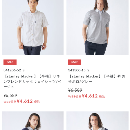
SALE
SALE
341206-52_S
341300-15_S
【stanley blacker】【半袖】リネ
【stanley blacker】【半袖】衿切
ンブレンドカッタウェイシャツ/ベ
替ポロ/グレー
ージュ
¥6,589
¥6,589
¥4,612
WEB価格
税込
¥4,612
WEB価格
税込