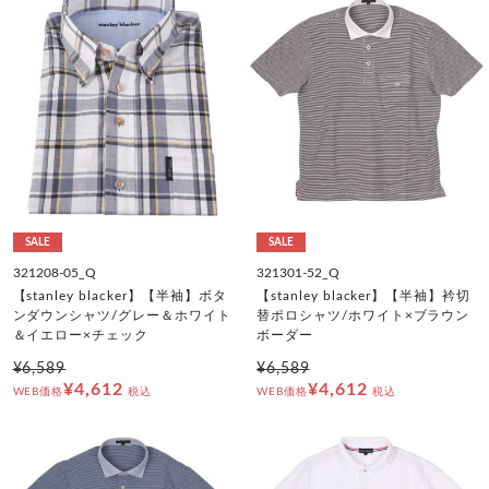
SALE
SALE
321208-05_Q
321301-52_Q
【stanley blacker】【半袖】ボタ
【stanley blacker】【半袖】衿切
ンダウンシャツ/グレー＆ホワイト
替ポロシャツ/ホワイト×ブラウン
＆イエロー×チェック
ボーダー
¥6,589
¥6,589
¥4,612
¥4,612
WEB価格
税込
WEB価格
税込