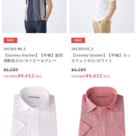
SALE
SALE
341301-88_S
341302-05_S
【stanley blacker】【半袖】縦切
【stanley blacker】【半袖】カッ
替配色ポロ/ネイビー＆グレー
タウェイポロ/ホワイト
¥6,589
¥6,589
¥4,612
¥4,612
WEB価格
税込
WEB価格
税込