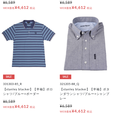
¥6,589
¥6,589
¥4,612
¥4,612
WEB価格
税込
WEB価格
税込
SALE
SALE
331303-85_R
321205-88_Q
【stanley blacker】【半袖】ポロ
【stanley blacker】【半袖】ボタ
シャツ/ブルー×ボーダー
ンダウンシャツ/ブルー×シャンブ
レー
¥6,589
¥4,612
¥6,589
WEB価格
税込
¥4,612
WEB価格
税込