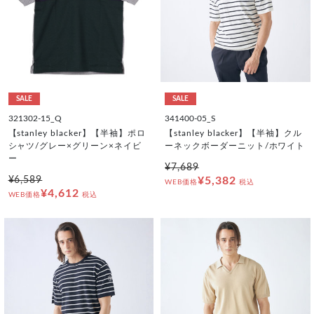
SALE
SALE
321302-15_Q
341400-05_S
【stanley blacker】【半袖】ポロ
【stanley blacker】【半袖】クル
シャツ/グレー×グリーン×ネイビ
ーネックボーダーニット/ホワイト
ー
¥7,689
¥6,589
¥5,382
WEB価格
税込
¥4,612
WEB価格
税込