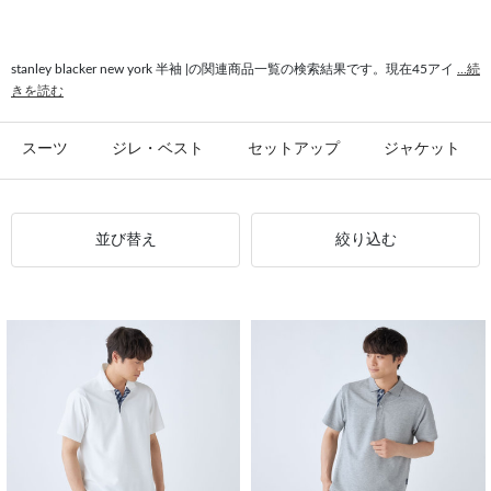
#半袖 Tシャツ
#スラックス stanley blacker new york
#抜け感 stanley blacker new york
#カーディガン stanley blacker new york
stanley blacker new york 半袖 |の関連商品一覧の検索結果です。現在45アイ
...続
きを読む
#半袖 カットソー
#ゆったり stanley blacker new york
#ボタンダウンシャツ 半袖
#シャリ感 半袖
#ドライ 半袖
#抜け感 半袖
スーツ
ジレ・ベスト
セットアップ
ジャケット
並び替え
絞り込む