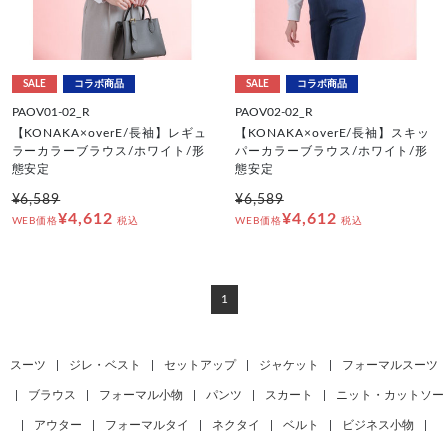
SALE
コラボ商品
SALE
コラボ商品
PAOV01-02_R
PAOV02-02_R
【KONAKA×overE/長袖】レギュ
【KONAKA×overE/長袖】スキッ
ラーカラーブラウス/ホワイト/形
パーカラーブラウス/ホワイト/形
態安定
態安定
¥6,589
¥6,589
¥4,612
¥4,612
WEB価格
税込
WEB価格
税込
1
スーツ
|
ジレ・ベスト
|
セットアップ
|
ジャケット
|
フォーマルスーツ
|
ブラウス
|
フォーマル小物
|
パンツ
|
スカート
|
ニット・カットソー
|
アウター
|
フォーマルタイ
|
ネクタイ
|
ベルト
|
ビジネス小物
|