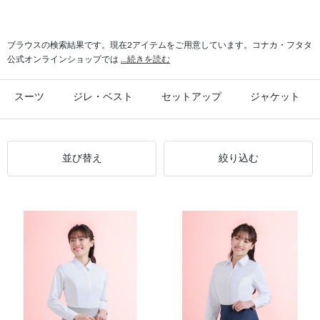
#NATURAL BEAUTY ブラウス
#シャツ 美しいシルエット
#トップス NATURAL BEAUTY
#レギュラーカラー シャツ
ブラウスの検索結果です。現在2アイテムをご用意しています。コナカ・フタタ
公式オンラインショップでは
...続きを読む
スーツ
ジレ・ベスト
セットアップ
ジャケット
並び替え
絞り込む