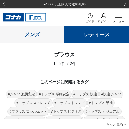
¥4,800以上購入で送料無料
前の画像
次の
ガイド
ログイン
メニュー
メンズ
レディース
ブラウス
1 - 2件 / 2件
このページに関連するタグ
#シャツ 形態安定
#トップス 形態安定
#トップス 快適
#快適 シャツ
#トップス ストレッチ
#トップス トレンド
#トップス 半袖
#ブラウス 美シルエット
#トップス ビジネス
#トップス カジュアル
#トップス 美シルエット
#トップス ストライプ
#トップス 着心地の良さ
もっと見る
#長袖 シャツ
#ストレッチ 美シルエット
#トップス ドビー