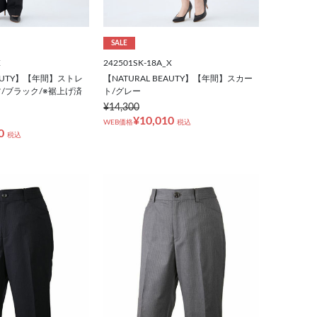
SALE
X
242501SK-18A_X
EAUTY】【年間】ストレ
【NATURAL BEAUTY】【年間】スカー
/ブラック/※裾上げ済
ト/グレー
¥14,300
¥10,010
WEB価格
税込
0
税込