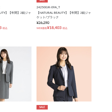
SALE
X
242500JK-09A_T
EAUTY】【年間】2釦ジャ
【NATURAL BEAUTY】【年間】2釦ジャ
ケット/ブラック
¥26,290
3
¥18,403
税込
WEB価格
税込
SALE