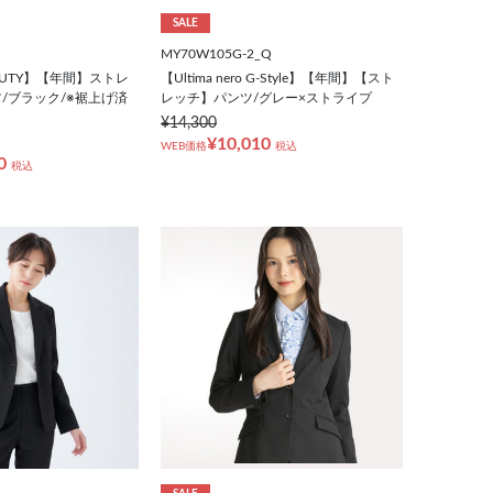
SALE
MY70W105G-2_Q
EAUTY】【年間】ストレ
【Ultima nero G-Style】【年間】【スト
/ブラック/※裾上げ済
レッチ】パンツ/グレー×ストライプ
¥14,300
¥10,010
WEB価格
税込
0
税込