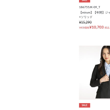
SALE
186755JK-09_T
【mirum】【年間】ジ
×ソリッド
¥15,290
¥10,703
WEB価格
税込
SALE