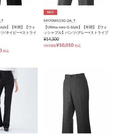
SALE
_T
MY70W115G-2A_T
 G-Style】【年間】【ウォ
【Ultima nero G-Style】【年間】【ウォ
ツ/ネイビー×ストライ
ッシャブル】パンツ/グレー×ストライプ
¥14,300
¥10,010
WEB価格
税込
0
税込