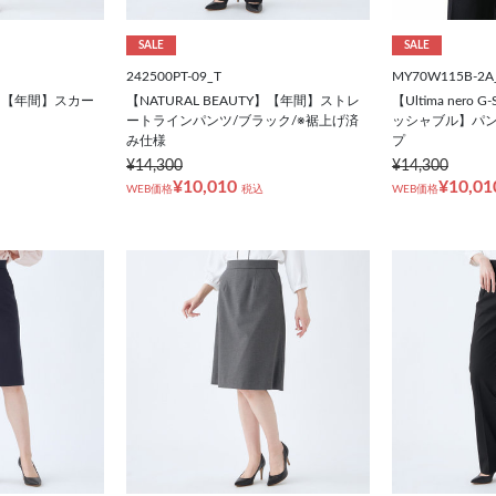
SALE
SALE
242500PT-09_T
MY70W115B-2A
TY】【年間】スカー
【NATURAL BEAUTY】【年間】ストレ
【Ultima nero
ートラインパンツ/ブラック/※裾上げ済
ッシャブル】パン
み仕様
プ
¥14,300
¥14,300
¥10,010
¥10,01
WEB価格
税込
WEB価格