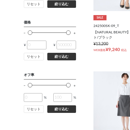
リセット
絞り込む
SALE
価格
242500SK-09_T
【NATURAL BEAU
ト/ブラック
¥13,200
¥
¥
¥9,240
WEB価格
税込
リセット
絞り込む
オフ率
%
%
リセット
絞り込む