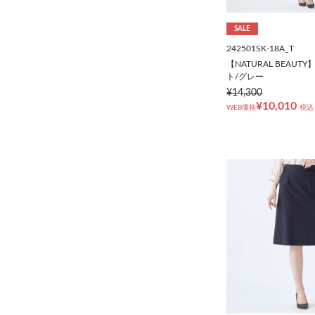
SALE
242501SK-18A_T
【NATURAL BEAU
ト/グレー
¥14,300
¥10,010
WEB価格
税込