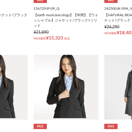
SALE
SALE
156729JP-09_Q
242500JK-09A_
ャケット/ブラック
【earth music&ecology】【年間】【ウォ
【NATURAL B
ッシャブル】ジャケット/ブラック×ソリ
ケット/ブラック
ッド
¥26,290
¥21,890
¥18,40
WEB価格
¥15,323
WEB価格
税込
SALE
SALE