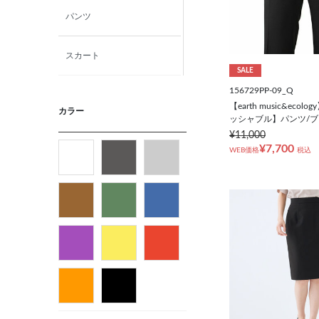
パンツ
スカート
SALE
156729PP-09_Q
ニット・カットソー
【earth music&eco
カラー
ッシャブル】パンツ/ブ
ベルト
¥11,000
¥7,700
WEB価格
税込
バッグ
パンプス
アンダーウェア
コート