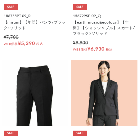
SALE
SALE
186755PT-09_R
156729SP-09_Q
【mirum】【年間】パンツ/ブラッ
【earth music&ecology】【年
ク×ソリッド
間】【ウォッシャブル】スカート/
ブラック×ソリッド
¥7,700
¥5,390
¥9,900
WEB価格
税込
¥6,930
WEB価格
税込
SALE
SALE