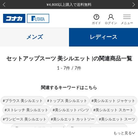
¥4,800以上購入で送料無料
前の画像
次の
ガイド
ログイン
メニュー
メンズ
レディース
セットアップスーツ 美シルエット |の関連商品一覧
1 - 7件 / 7件
関連するキーワードはこちら
#ブラウス 美シルエット
#トップス 美シルエット
#美シルエット ジャケット
#ストレッチ 美シルエット
#美シルエット パンツ
#美シルエット スカート
#ワンピース 美シルエット
#美シルエット カットソー
#美シルエット スーツ
#美シルエット リアルクローズ
#美シルエット NATURAL BEAUTY
もっと見る
#セットアップスーツ 無地
#セットアップスーツ 就活