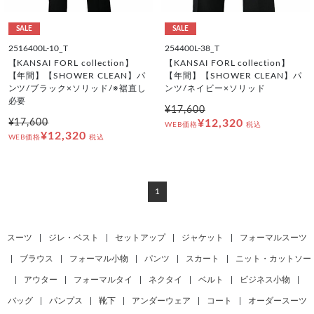
SALE
SALE
2516400L-10_T
254400L-38_T
【KANSAI FORL collection】
【KANSAI FORL collection】
【年間】【SHOWER CLEAN】パ
【年間】【SHOWER CLEAN】パ
ンツ/ブラック×ソリッド/※裾直し
ンツ/ネイビー×ソリッド
必要
¥17,600
¥17,600
¥12,320
WEB価格
税込
¥12,320
WEB価格
税込
1
スーツ
|
ジレ・ベスト
|
セットアップ
|
ジャケット
|
フォーマルスーツ
|
ブラウス
|
フォーマル小物
|
パンツ
|
スカート
|
ニット・カットソー
|
アウター
|
フォーマルタイ
|
ネクタイ
|
ベルト
|
ビジネス小物
|
バッグ
|
パンプス
|
靴下
|
アンダーウェア
|
コート
|
オーダースーツ