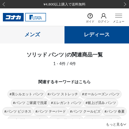
¥4,800以上購入で送料無料
前の画像
次の
ガイド
ログイン
メニュー
メンズ
レディース
ソリッド パンツ |の関連商品一覧
1 - 4件 / 4件
関連するキーワードはこちら
#美シルエット パンツ
#パンツ ストレッチ
#オールシーズン パンツ
#パンツ ご家庭で洗濯
#エレガント パンツ
#裾上げ済み パンツ
#パンツ ビジネス
#パンツ テーパード
#パンツ クールビズ
#パンツ 春夏
#スタイリッシュ パンツ
#ソリッド スカート
#ストレッチ ソリッド
もっと見る
#ソリッド ジャケット
#ソリッド スーツ
#ソリッド トップス