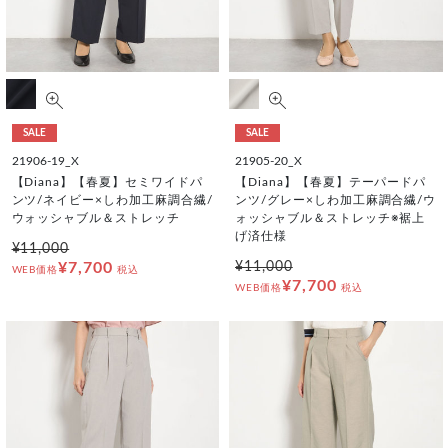
SALE
SALE
21906-19_X
21905-20_X
【Diana】【春夏】セミワイドパ
【Diana】【春夏】テーパードパ
ンツ/ネイビー×しわ加工麻調合繊/
ンツ/グレー×しわ加工麻調合繊/ウ
ウォッシャブル＆ストレッチ
ォッシャブル＆ストレッチ※裾上
げ済仕様
¥11,000
¥7,700
¥11,000
WEB価格
税込
¥7,700
WEB価格
税込