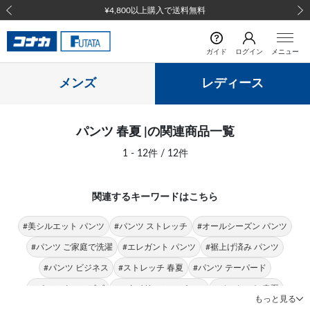
¥4,800以上購入で送料無料
前の画像
次の
ガイド
ログイン
メニュー
メンズ
レディース
パンツ 春夏 |の関連商品一覧
1 - 12件 / 12件
関連するキーワードはこちら
#美シルエット パンツ
#パンツ ストレッチ
#オールシーズン パンツ
#パンツ ご家庭で洗濯
#エレガント パンツ
#裾上げ済み パンツ
#パンツ ビジネス
#ストレッチ 春夏
#パンツ テーパード
#パンツ クールビズ
#スタイリッシュ パンツ
#ジャケット 春夏
もっと見る
#スカート 春夏
#テーパードパンツ 春夏