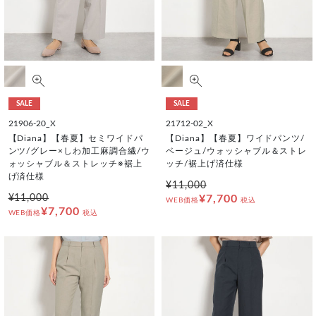
SALE
SALE
21906-20_X
21712-02_X
【Diana】【春夏】セミワイドパ
【Diana】【春夏】ワイドパンツ/
ンツ/グレー×しわ加工麻調合繊/ウ
ベージュ/ウォッシャブル＆ストレ
ォッシャブル＆ストレッチ※裾上
ッチ/裾上げ済仕様
げ済仕様
¥11,000
¥11,000
¥7,700
WEB価格
税込
¥7,700
WEB価格
税込