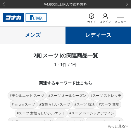
¥4,800以上購入で送料無料
前の画像
次の
ガイド
ログイン
メニュー
メンズ
レディース
2釦 スーツ |の関連商品一覧
1 - 1件 / 1件
関連するキーワードはこちら
#美シルエット スーツ
#スーツ オールシーズン
#スーツ ストレッチ
#mirum スーツ
#女性らしい スーツ
#スーツ 就活
#スーツ 無地
#スーツ 女性らしいシルエット
#スーツ ベーシックデザイン
#リラックスシルエット 2釦
#ジャケット 2釦
#スーツ mirum purple
もっと見る
#ご家庭で洗濯 スーツ
#2釦ジャケット 2釦
#ストレート 2釦