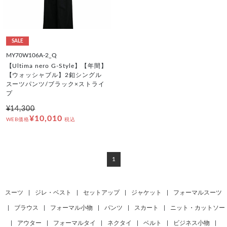
SALE
MY70W106A-2_Q
【Ultima nero G-Style】【年間】
【ウォッシャブル】2釦シングル
スーツパンツ/ブラック×ストライ
プ
¥14,300
¥10,010
WEB価格
税込
1
スーツ
|
ジレ・ベスト
|
セットアップ
|
ジャケット
|
フォーマルスーツ
|
ブラウス
|
フォーマル小物
|
パンツ
|
スカート
|
ニット・カットソー
|
アウター
|
フォーマルタイ
|
ネクタイ
|
ベルト
|
ビジネス小物
|