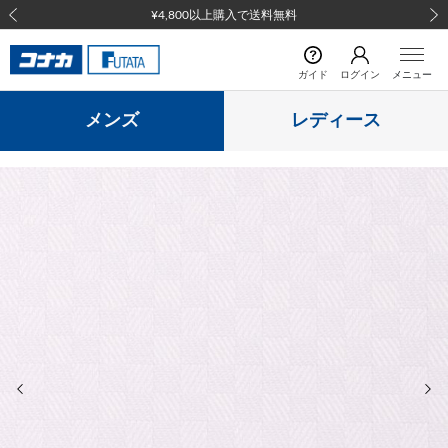
¥4,800以上購入で送料無料
前の画像
次の
ガイド
ログイン
メニュー
メンズ
レディース
前の画像
次