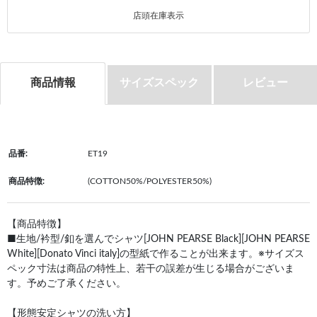
店頭在庫表示
商品情報
サイズスペック
レビュー
品番:
ET19
商品特徴:
(COTTON50%/POLYESTER50%)
【商品特徴】
■生地/衿型/釦を選んでシャツ[JOHN PEARSE Black][JOHN PEARSE
White][Donato Vinci italy]の型紙で作ることが出来ます。※サイズス
ペック寸法は商品の特性上、若干の誤差が生じる場合がございま
す。予めご了承ください。
【形態安定シャツの洗い方】