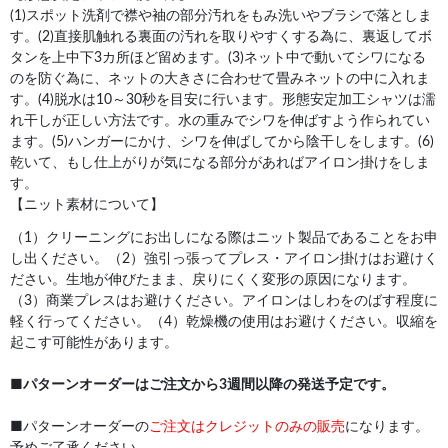
(1)スポット洗剤で襟や袖の部分汚れをもみ洗いやブラシで落としま
す。(2)直接肌触れる裏面の汚れを取りやすくする為に、裏返してボ
タンを上中下3カ所ほど留めます。(3)ネット中で動いてシワになる
のを防ぐ為に、ネットの大きさに合わせて畳みネットの中に入れま
す。(4)脱水は10～30秒を目安に行います。形態安定加工シャツは濡
れ干しが正しい方法です。水の重みでシワを伸ばすよう作られてい
ます。(5)ハンガーにかけ、シワを伸ばしてから陰干しをします。(6)
乾いて、もし仕上がりが気になる部分があればアイロン掛けをしま
す。
【ニット素材について】
（1）クリーニングにお出しになる際はニット製品であることをお申
し出ください。（2）強引っ張ってプレス・アイロン掛けはお避けく
ださい。生地が伸びたまま、戻りにくく変形の原因になります。
（3）商業プレスはお避けください。アイロンはしわをのばす程度に
軽く行ってください。（4）乾燥機の使用はお避けください。収縮を
起こす可能性があります。
■
パターンオーダーはご注文から3週間以降の発送予定です。
■パターンオーダーの
ご注文はクレジットのみの販売
になります。
予めご了承ください。