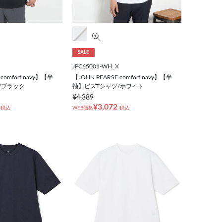
SALE
JPC65001-WH_X
comfort navy】【半
【JOHN PEARSE comfort navy】【半
/ブラック
袖】ビズTシャツ/ホワイト
¥4,389
¥3,072
税込
WEB価格
税込