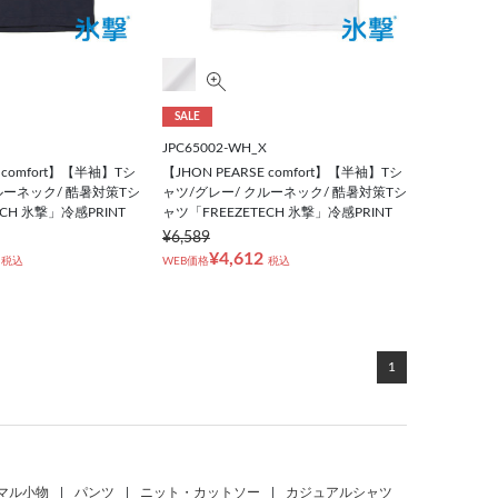
SALE
JPC65002-WH_X
E comfort】【半袖】Tシ
【JHON PEARSE comfort】【半袖】Tシ
ルーネック/ 酷暑対策Tシ
ャツ/グレー/ クルーネック/ 酷暑対策Tシ
ECH 氷撃」冷感PRINT
ャツ「FREEZETECH 氷撃」冷感PRINT
¥6,589
¥4,612
税込
WEB価格
税込
1
マル小物
|
パンツ
|
ニット・カットソー
|
カジュアルシャツ