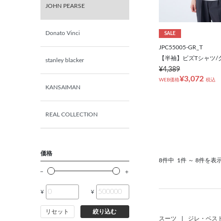
JOHN PEARSE
Donato Vinci
SALE
JPC55005-GR_T
【半袖】ビズTシャツ/
stanley blacker
¥4,389
¥3,072
WEB価格
税込
KANSAIMAN
REAL COLLECTION
価格
8件中
1件 ～ 8件を表
¥
¥
リセット
絞り込む
スーツ
|
ジレ・ベス