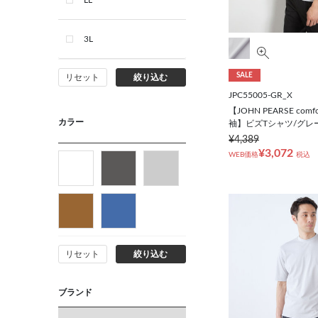
LL
3L
SALE
リセット
絞り込む
JPC55005-GR_X
【JOHN PEARSE comf
カラー
袖】ビズTシャツ/グレ
¥4,389
¥3,072
WEB価格
税込
リセット
絞り込む
ブランド