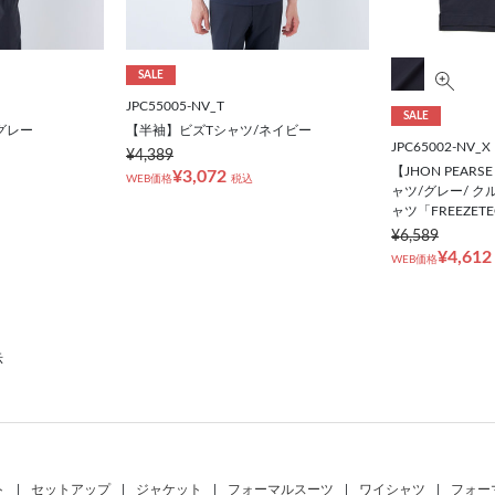
SALE
JPC55005-NV_T
SALE
グレー
【半袖】ビズTシャツ/ネイビー
JPC65002-NV_X
¥4,389
【JHON PEARS
¥3,072
WEB価格
税込
ャツ/グレー/ ク
ャツ「FREEZET
¥6,589
¥4,612
WEB価格
示
ト
|
セットアップ
|
ジャケット
|
フォーマルスーツ
|
ワイシャツ
|
フォー